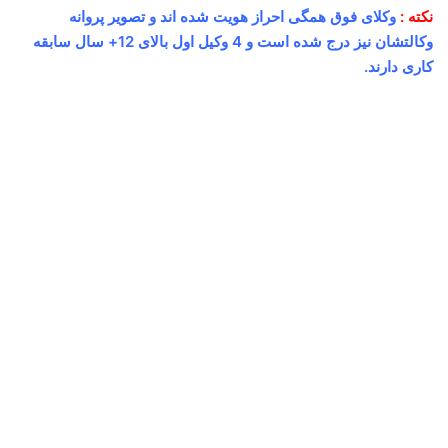
نکته :
وکلای فوق همگی احراز هویت شده اند و تصویر پروانه
وکالتشان نیز درج شده است و 4 وکیل اول بالای 12+ سال سابقه
کاری دارند.
وحید ضیایی⚖️وکیل کرج
آگوست 25, 2025
2
450,512