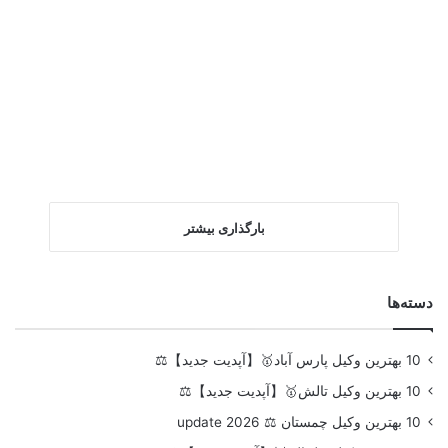
بارگذاری بیشتر
دسته‌ها
10 بهترین وکیل پارس آباد🥇【آپدیت جدید】⚖️
10 بهترین وکیل تالش🥇【آپدیت جدید】⚖️
10 بهترین وکیل چمستان ⚖️ update 2026