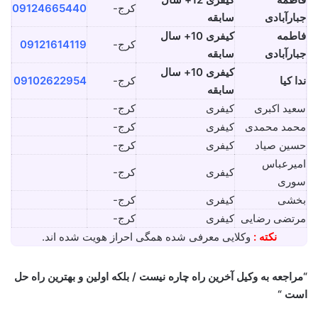
کرج-
09124665440
جبارآبادی
سابقه
فاطمه
کیفری 10+ سال
کرج-
09121614119
جبارآبادی
سابقه
کیفری 10+ سال
ندا کیا
کرج-
09102622954
سابقه
سعید اکبری
کیفری
کرج-
محمد محمدی
کیفری
کرج-
حسین صیاد
کیفری
کرج-
امیرعباس
کیفری
کرج-
سوری
بخشی
کیفری
کرج-
مرتضی رضایی
کیفری
کرج-
نکته :
وکلایی معرفی شده همگی احراز هویت شده اند.
“مراجعه به وکیل آخرین راه چاره نیست / بلکه اولین و بهترین راه حل
است “