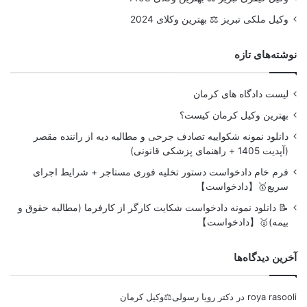
وکیل ملکی تبریز ⚖️ بهترین وکلای 2024
نوشته‌های تازه
لیست دادگاه های کرمان
بهترین وکیل کرمان کیست؟
دانلود نمونه شکواییه تصادف جرحی و مطالبه دیه از راننده مقصر
(آپدیت 1405 + راهنمای پزشکی قانونی)
فرم خام دادخواست دستور تخلیه فوری مستاجر + شرایط اجرای
سریع🥇【دادخواست】
📝 دانلود نمونه دادخواست شکایت کارگر از کارفرما (مطالبه حقوق و
بیمه)🥇【دادخواست】
آخرین دیدگاه‌ها
roya rasooli
در
دکتر رویا رسولی⚖️وکیل کرمان