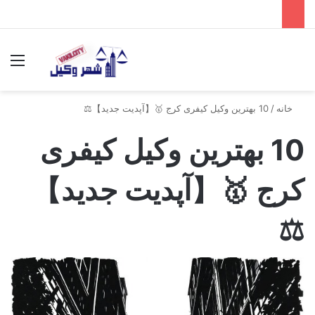
جستجو برای
منو
خانه
/
10 بهترین وکیل کیفری کرج 🥇【آپدیت جدید】⚖️
10 بهترین وکیل کیفری
کرج 🥇【آپدیت جدید】
⚖️