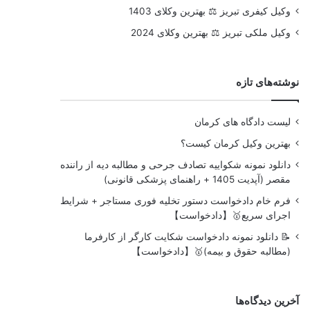
وکیل کیفری تبریز ⚖️ بهترین وکلای 1403
وکیل ملکی تبریز ⚖️ بهترین وکلای 2024
نوشته‌های تازه
لیست دادگاه های کرمان
بهترین وکیل کرمان کیست؟
دانلود نمونه شکواییه تصادف جرحی و مطالبه دیه از راننده
مقصر (آپدیت 1405 + راهنمای پزشکی قانونی)
فرم خام دادخواست دستور تخلیه فوری مستاجر + شرایط
اجرای سریع🥇【دادخواست】
📝 دانلود نمونه دادخواست شکایت کارگر از کارفرما
(مطالبه حقوق و بیمه)🥇【دادخواست】
آخرین دیدگاه‌ها