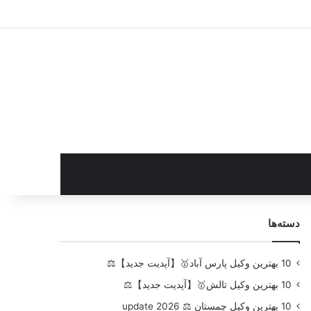
سایدبار
دسته‌ها
10 بهترین وکیل پارس آباد🥇【آپدیت جدید】⚖️
10 بهترین وکیل تالش🥇【آپدیت جدید】⚖️
10 بهترین وکیل چمستان ⚖️ update 2026