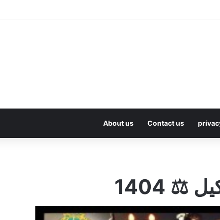
About us
Contact us
privac
️ 1404