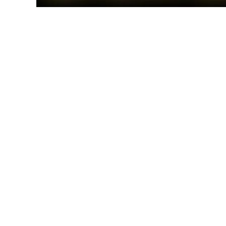
شکایت از اداره ثبت
27
آوریل 13, 2025
0
20,461