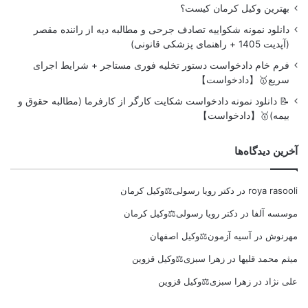
بهترین وکیل کرمان کیست؟
دانلود نمونه شکواییه تصادف جرحی و مطالبه دیه از راننده مقصر
(آپدیت 1405 + راهنمای پزشکی قانونی)
فرم خام دادخواست دستور تخلیه فوری مستاجر + شرایط اجرای
سریع🥇【دادخواست】
📝 دانلود نمونه دادخواست شکایت کارگر از کارفرما (مطالبه حقوق و
بیمه)🥇【دادخواست】
آخرین دیدگاه‌ها
roya rasooli
در
دکتر رویا رسولی⚖️وکیل کرمان
موسسه آلفا
در
دکتر رویا رسولی⚖️وکیل کرمان
مهرنوش
در
آسیه آزمون⚖️وکیل اصفهان
میثم محمد قلیها
در
زهرا سبزی⚖️وکیل قزوین
علی نژاد
در
زهرا سبزی⚖️وکیل قزوین