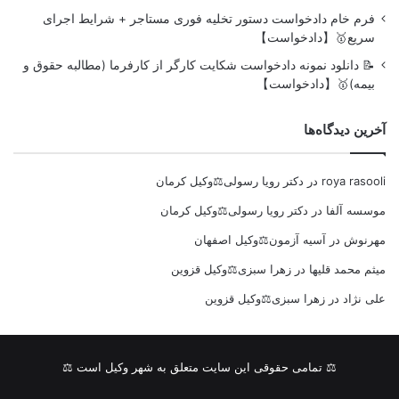
فرم خام دادخواست دستور تخلیه فوری مستاجر + شرایط اجرای
سریع🥇【دادخواست】
📝 دانلود نمونه دادخواست شکایت کارگر از کارفرما (مطالبه حقوق و
بیمه)🥇【دادخواست】
آخرین دیدگاه‌ها
roya rasooli
در
دکتر رویا رسولی⚖️وکیل کرمان
موسسه آلفا
در
دکتر رویا رسولی⚖️وکیل کرمان
مهرنوش
در
آسیه آزمون⚖️وکیل اصفهان
میثم محمد قلیها
در
زهرا سبزی⚖️وکیل قزوین
علی نژاد
در
زهرا سبزی⚖️وکیل قزوین
⚖ تمامی حقوقی این سایت متعلق به شهر وکیل است ⚖