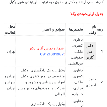
کارشناسی ارشد و دکترای حقوق ، به ترتیب الویتبندی شهر وکیل :
جدول اولویت‌بندی وکلا
نام
محل
رتبه
تخصص‌ها
سوابق و اعتبار
وکیل
فعالیت
دعاوی
دکتر
کیفری،
شماره تماس آقای دکتر
1
امین
ملکی،
تهران
09121691987
:
گلریز
حقوقی،
بین‌المللی
دعاوی
وکیل پایه یک دادگستری، وکیل
کیفری،
متخصص در امور کیفری،وکیل
تهران و
حامد
2
ملکی،
افراد سرشناس و مشهور و
سراسر
احمدی
تجاری،
شرکت ها و برندهای معتبر و بین
تهران
خانواده
المللی
دعاوی
وکیل پایه یک دادگستری،
کیفری،