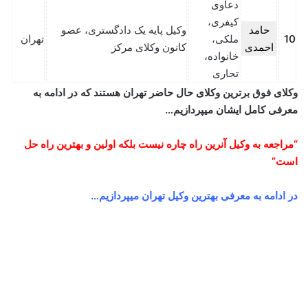
دعاوی
کیفری،
حامد
وکیل پایه یک دادگستری، عضو
10
ملکی،
تهران
احمدی
کانون وکلای مرکز
خانواده،
تجاری
وکلای فوق برترین وکلای حال حاضر تهران هستند که در ادامه به
معرفی کامل ایشان میپردازیم…
“مراجعه به وکیل آنرین راه چاره نیست بلکه اولین و بهترین راه حل
است”
در ادامه به معرفی بهترین وکیل تهران میپردازیم…
حامد احمدی
سپتامبر 16, 2024
0
400,014