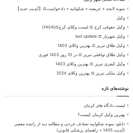
نمونه لایحه + عریضه + شکوائیه + دادخواست⚖️【آپدیت جدید】
وکیل
وکیل حقوقی کرج ⚖️ لیست وکلای کرج⚖️{1404}
وکیل شهریار ⚖️ last update
وکیل طلاق تبریز ⚖️ بهترین وکلای 1403
وکیل طلاق توافقی تبریز ⚖️ در 10 روز 1403 فوری
وکیل کیفری تبریز ⚖️ بهترین وکلای 1403
وکیل ملکی تبریز ⚖️ بهترین وکلای 2024
نوشته‌های تازه
لیست دادگاه های کرمان
بهترین وکیل کرمان کیست؟
دانلود نمونه شکواییه تصادف جرحی و مطالبه دیه از راننده مقصر
(آپدیت 1405 + راهنمای پزشکی قانونی)