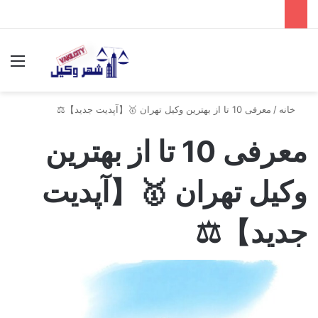
جستجو برای
منو
خانه
/
معرفی 10 تا از بهترین وکیل تهران 🥇【آپدیت جدید】⚖️
معرفی 10 تا از بهترین
وکیل تهران 🥇【آپدیت
جدید】⚖️