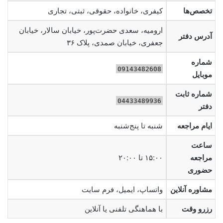
تخصص‌ها
کیفری، خانواده، حقوقی، ثبتی، تجاری
ارومیه، سعدی حضرت‌پور، خیابان سالار، خیابان
آدرس دفتر
جعفری، خیابان صمدی، پلاک ۳۶
شماره
09143482608
موبایل
شماره ثابت
04433489936
دفتر
ایام مراجعه
شنبه تا پنج‌شنبه
ساعت
مراجعه
۱۵:۰۰ تا ۲۰:۰۰
حضوری
مشاوره آنلاین
واتساپ، ایمیل، فرم سایت
رزرو وقت
با هماهنگی تلفنی یا آنلاین