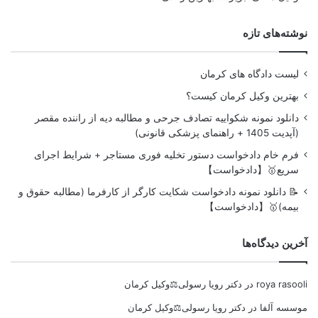
نوشته‌های تازه
لیست دادگاه های کرمان
بهترین وکیل کرمان کیست؟
دانلود نمونه شکواییه تصادف جرحی و مطالبه دیه از راننده مقصر
(آپدیت 1405 + راهنمای پزشکی قانونی)
فرم خام دادخواست دستور تخلیه فوری مستاجر + شرایط اجرای
سریع🥇【دادخواست】
📝 دانلود نمونه دادخواست شکایت کارگر از کارفرما (مطالبه حقوق و
بیمه)🥇【دادخواست】
آخرین دیدگاه‌ها
roya rasooli
در
دکتر رویا رسولی⚖️وکیل کرمان
موسسه آلفا
در
دکتر رویا رسولی⚖️وکیل کرمان