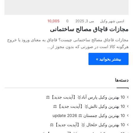
ادمین شهر وکیل
می 3, 2025
0
10,005
مجازات قاچاق مصالح ساختمانی
مجازات قاچاق مصالح ساختمانی چیست؟ قاچاق به معنای ورود یا خروج
هرگونه کالا است در صورتی که بدون مجوز از…
بیشتر بخوانید »
دسته‌ها
10 بهترین وکیل پارس آباد🥇【آپدیت جدید】⚖️
10 بهترین وکیل تالش🥇【آپدیت جدید】⚖️
10 بهترین وکیل چمستان ⚖️ update 2026
10 بهترین وکیل خلخال 🥇【آپدیت جدید】⚖️