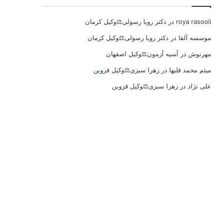
roya rasooli
در
دکتر رویا رسولی⚖️وکیل کرمان
موسسه آلفا
در
دکتر رویا رسولی⚖️وکیل کرمان
مهرنوش
در
آسیه آزمون⚖️وکیل اصفهان
میثم محمد قلیها
در
زهرا سبزی⚖️وکیل قزوین
علی نژاد
در
زهرا سبزی⚖️وکیل قزوین