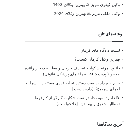
وکیل کیفری تبریز ⚖️ بهترین وکلای 1403
وکیل ملکی تبریز ⚖️ بهترین وکلای 2024
نوشته‌های تازه
لیست دادگاه های کرمان
بهترین وکیل کرمان کیست؟
دانلود نمونه شکواییه تصادف جرحی و مطالبه دیه از راننده
مقصر (آپدیت 1405 + راهنمای پزشکی قانونی)
فرم خام دادخواست دستور تخلیه فوری مستاجر + شرایط
اجرای سریع🥇【دادخواست】
📝 دانلود نمونه دادخواست شکایت کارگر از کارفرما
(مطالبه حقوق و بیمه)🥇【دادخواست】
آخرین دیدگاه‌ها