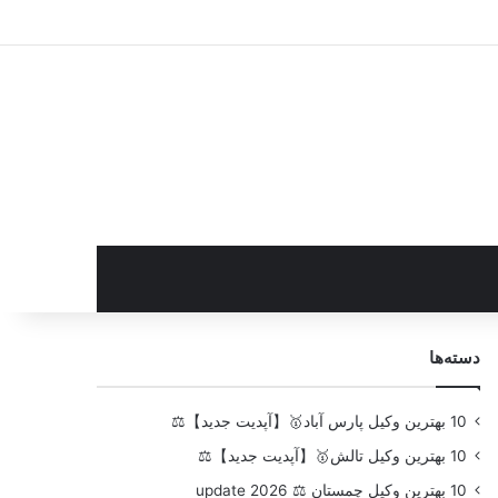
سایدبار
دسته‌ها
10 بهترین وکیل پارس آباد🥇【آپدیت جدید】⚖️
10 بهترین وکیل تالش🥇【آپدیت جدید】⚖️
10 بهترین وکیل چمستان ⚖️ update 2026