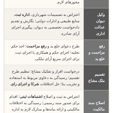
مجوزهای لازم.
وکیل
اعتراض به تصمیمات شهرداری،
اداره ثبت
،
دیوان
منابع طبیعی و ادارات دولتی؛ نگارش و تقدیم
عدالت
دادخواست تخصصی به دیوان، پیگیری اجرای
اداری
آرای صادره.
رفع
طرح دعوای خلع ید و
رفع مزاحمت
؛ اخذ حکم
مزاحمت و
تخلیه؛ اجرای حکم و همکاری با اجرای ثبت
خلع ید
برای اجرای سریع آرای ملکی.
درخواست افراز و تفکیک مشاع؛ تنظیم طرح
تقسیم
تقسیم؛ رسیدگی به دعاوی مربوط به استفاده
ملک مشاع
و تخریب بنا؛ حل اختلافات
شرکا و اجرای رای
.
اعتراض به ثبت و اصلاح
اشتباهات ثبتی
؛ اقدام
اصلاح سند
برای صدور سند رسمی؛ رسیدگی به اختلافات
مالکیت
مالکیتی و ارائه بیانه‌ها و مدارک لازم به اداره