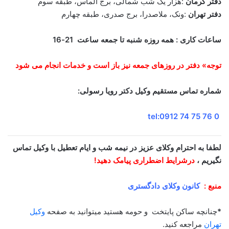
دفتر کرمان
:هزار یک شب شمالی، برج الماس، طبقه سوم
دفتر تهران
:ونک، ملاصدرا، برج صدری، طبقه چهارم
ساعات کاری : همه روزه شنبه تا جمعه ساعت 21-16
توجه» دفتر در روزهای جمعه نیز باز است و خدمات انجام می شود
شماره تماس مستقیم وکیل دکتر رویا رسولی:
tel:0912 74 75 76 0
لطفا به احترام وکلای عزیز در نیمه شب و ایام تعطیل با وکیل تماس
نگیریم ،
درشرایط اضطراری پیامک دهید!
منبع :
کانون وکلای دادگستری
*
چنانچه ساکن پایتخت و حومه هستید میتوانید به صفحه
وکیل
تهران
مراجعه کنید.