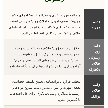
مطالبه مهریه نقدی و عندالمطالبه؛
اجرای حکم
وکیل
مهریه
؛ توقیف اموال و املاک زوج؛ بررسی اعسار
مهریه
و تقسیط؛ تنظیم شکایت و دفاع در برابر ادعاهای
خلاف واقع؛ تعیین تکلیف اقساط و وثایق.
دکتر
طلاق از جانب زوج
؛ طلاق به درخواست زوجه
رویا
به‌جهت عسر و حرج، ترک انفاق، خشونت یا
رسولی
اعتیاد؛ مدیریت پرونده‌های اثبات عسر و حرج؛
طلاق
آماده‌سازی ادله و شهادت‌ها برای دادگاه خانواده.
یکطرفه
تنظیم قرارداد توافقنامه؛ تعیین تکلیف حضانت،
وکیل
نفقه، مهریه
و اموال مشاع؛ ثبت سریع در دفاتر
طلاق
رسمی؛ مذاکره و میانجی‌گری برای حل اختلافات
توافقی
با کمترین تنش.