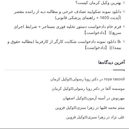
بهترین وکیل کرمان کیست؟
دانلود نمونه شکواییه تصادف جرحی و مطالبه دیه از راننده مقصر
(آپدیت 1405 + راهنمای پزشکی قانونی)
فرم خام دادخواست دستور تخلیه فوری مستاجر + شرایط اجرای
سریع🥇【دادخواست】
📝 دانلود نمونه دادخواست شکایت کارگر از کارفرما (مطالبه حقوق و
بیمه)🥇【دادخواست】
آخرین دیدگاه‌ها
roya rasooli
در
دکتر رویا رسولی⚖️وکیل کرمان
موسسه آلفا
در
دکتر رویا رسولی⚖️وکیل کرمان
مهرنوش
در
آسیه آزمون⚖️وکیل اصفهان
میثم محمد قلیها
در
زهرا سبزی⚖️وکیل قزوین
علی نژاد
در
زهرا سبزی⚖️وکیل قزوین