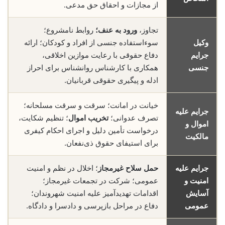
از مجازات و احقاق حق مدعی.
تجاوز،
ورود به عنف؛
روابط نامشروع؛
وکیل
سوءاستفاده جنسی از افراد و کودکان؛ ارائه
جرایم
دفاع حقوقی با رعایت موازین اخلاقی،
جنسی
همکاری با کارشناس روانشناس برای احراز
ادله و پیگیری حقوقی قربانیان.
خیانت در امانت؛ سرقت و سرقت مسلحانه؛
جرایم علیه
تصرف عدوانی؛
تخریب اموال
؛ تنظیم شکایت،
اموال و
درخواست تأمین دلیل و اجرای احکام کیفری
مالکیت
برای استیفای حقوق ذی‌نفعان.
جرایم علیه
حمل سلاح غیرمجاز
؛ اخلال در نظم و امنیت
امنیت و
عمومی؛ شرکت در تجمعات غیرمجاز؛
آسایش
اقدامات تهدیدآمیز علیه امنیت شهروندان؛
عمومی
دفاع در مراحل بازپرسی و دادسرا و دادگاه.