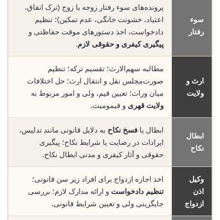
پرونده‌های سوء رفتار زوجه یا زوج (ترک انفاق،
سوء
اعتیاد، خشونت خانگی، عدم تمکین)؛ تنظیم
رفتار
دادخواست، اخذ دستورهای موقت حفاظتی و
پیگیری کیفری و حقوقی لازم
.
مطالبه سهم‌الارث؛ تقسیم ترکه؛ تنظیم
ارث و
صورت‌مجلس نقل و انتقال ارث؛ حل اختلافات
ولایت
میان وراث؛ تعیین قیم، ولی و امور مربوط به
ولایت قهری
و قیمومیت.
ابطال یا
فسخ نکاح
به دلایل قانونی مانند تدلیس،
ابطال
ایرادات در رضایت یا شرایط نکاح؛ پیگیری
نکاح
حقوقی و آثار کیفری و مدنی ابطال نکاح.
وکیل
اخذ اجازه ازدواج برای افراد زیر سن قانونی؛
اذن
تنظیم دادخواست
و ارائه مدارک لازم؛ بررسی
ازدواج
جایگزینی ولی و تعیین شرایط قانونی.