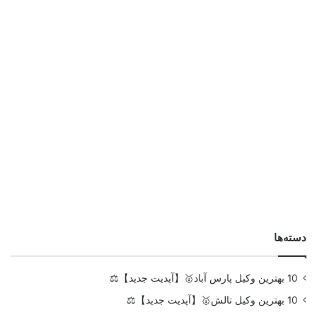
دسته‌ها
10 بهترین وکیل پارس آباد🥇【آپدیت جدید】⚖️
10 بهترین وکیل تالش🥇【آپدیت جدید】⚖️