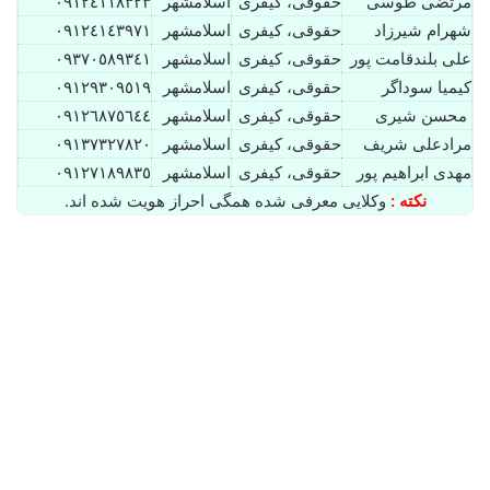
مرتضی طوسی
حقوقی، کیفری
اسلامشهر
٠٩١٢٤١١٨٣٢٣
شهرام شیرزاد
حقوقی، کیفری
اسلامشهر
٠٩١٢٤١٤٣٩٧١
علی بلندقامت پور
حقوقی، کیفری
اسلامشهر
٠٩٣٧٠٥٨٩٣٤١
کیمیا سوداگر
حقوقی، کیفری
اسلامشهر
٠٩١٢٩٣٠٩٥١٩
محسن شیری
حقوقی، کیفری
اسلامشهر
٠٩١٢٦٨٧٥٦٤٤
مرادعلی شریف
حقوقی، کیفری
اسلامشهر
٠٩١٣٧٣٢٧٨٢٠
مهدی ابراهیم پور
حقوقی، کیفری
اسلامشهر
٠٩١٢٧١٨٩٨٣٥
نکته :
وکلایی معرفی شده همگی احراز هویت شده اند.
شهرام شیرزاد⚖️وکیل اسلامشهر
فوریه 25, 2026
0
12,023