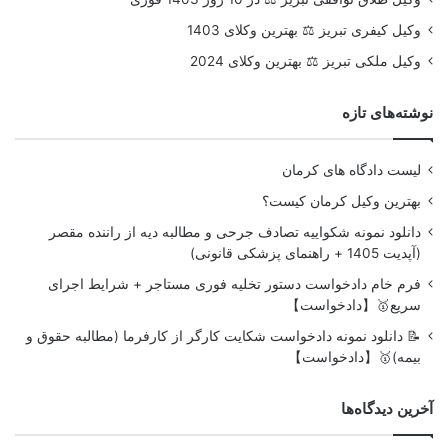
وکیل کیفری تبریز ⚖️ بهترین وکلای 1403
وکیل ملکی تبریز ⚖️ بهترین وکلای 2024
نوشته‌های تازه
لیست دادگاه های کرمان
بهترین وکیل کرمان کیست؟
دانلود نمونه شکواییه تصادف جرحی و مطالبه دیه از راننده مقصر
(آپدیت 1405 + راهنمای پزشکی قانونی)
فرم خام دادخواست دستور تخلیه فوری مستاجر + شرایط اجرای
سریع🥇【دادخواست】
📝 دانلود نمونه دادخواست شکایت کارگر از کارفرما (مطالبه حقوق و
بیمه)🥇【دادخواست】
آخرین دیدگاه‌ها