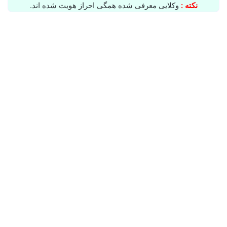
نکته :
وکلایی معرفی شده همگی احراز هویت شده اند.
نادعلی سلحشور⚖️وکیل فریدونکنار
دسامبر 8, 2025
0
12,052