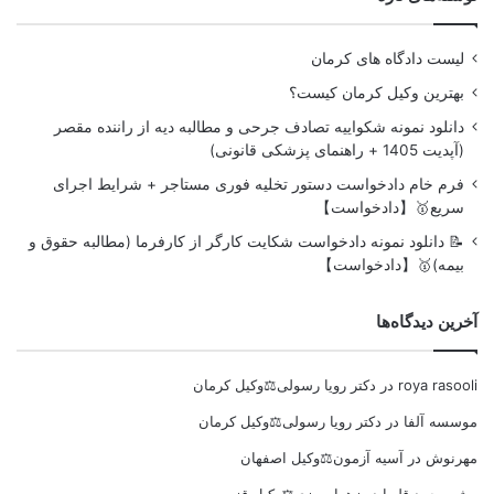
لیست دادگاه های کرمان
بهترین وکیل کرمان کیست؟
دانلود نمونه شکواییه تصادف جرحی و مطالبه دیه از راننده مقصر
(آپدیت 1405 + راهنمای پزشکی قانونی)
فرم خام دادخواست دستور تخلیه فوری مستاجر + شرایط اجرای
سریع🥇【دادخواست】
📝 دانلود نمونه دادخواست شکایت کارگر از کارفرما (مطالبه حقوق و
بیمه)🥇【دادخواست】
آخرین دیدگاه‌ها
roya rasooli
در
دکتر رویا رسولی⚖️وکیل کرمان
موسسه آلفا
در
دکتر رویا رسولی⚖️وکیل کرمان
مهرنوش
در
آسیه آزمون⚖️وکیل اصفهان
میثم محمد قلیها
در
زهرا سبزی⚖️وکیل قزوین