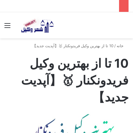
جستجو برای
منو
خانه
/
10 تا از بهترین وکیل فریدونکنار 🥇【آپدیت جدید】
10 تا از بهترین وکیل
فریدونکنار 🥇【آپدیت
جدید】