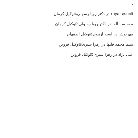
roya rasooli
در
دکتر رویا رسولی⚖️وکیل کرمان
موسسه آلفا
در
دکتر رویا رسولی⚖️وکیل کرمان
مهرنوش
در
آسیه آزمون⚖️وکیل اصفهان
میثم محمد قلیها
در
زهرا سبزی⚖️وکیل قزوین
علی نژاد
در
زهرا سبزی⚖️وکیل قزوین