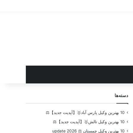
سایدبار
دسته‌ها
10 بهترین وکیل پارس آباد🥇【آپدیت جدید】⚖️
10 بهترین وکیل تالش🥇【آپدیت جدید】⚖️
10 بهترین وکیل چمستان ⚖️ update 2026