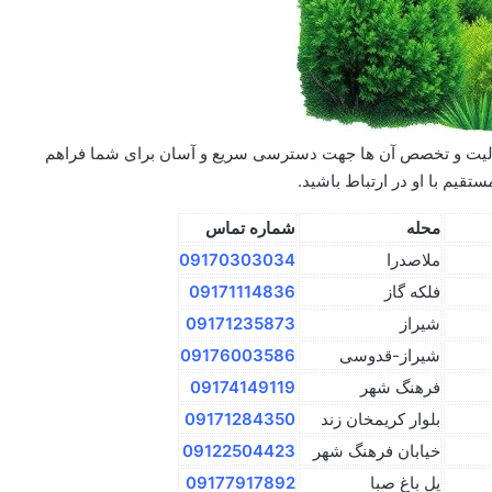
لیت و تخصص آن ها جهت دسترسی سریع و آسان برای شما فراهم
قیم با او در ارتباط باشید.
محله
شماره تماس
ملاصدرا
09170303034
فلکه گاز
09171114836
شیراز
09171235873
شیراز-قدوسی
09176003586
فرهنگ شهر
09174149119
بلوار کریمخان زند
09171284350
خیابان فرهنگ شهر
09122504423
پل باغ صبا
09177917892