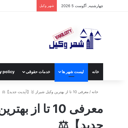
چهارشنبه, آگوست 5 2026
شهر وکیل
خانه
لیست شهر ها
خدمات حقوقی
y policy
خانه
/
معرفی 10 تا از بهترین وکیل شیراز 🥇【آپدیت جدید】⚖️
معرفی 10 تا ا
جدید】⚖️