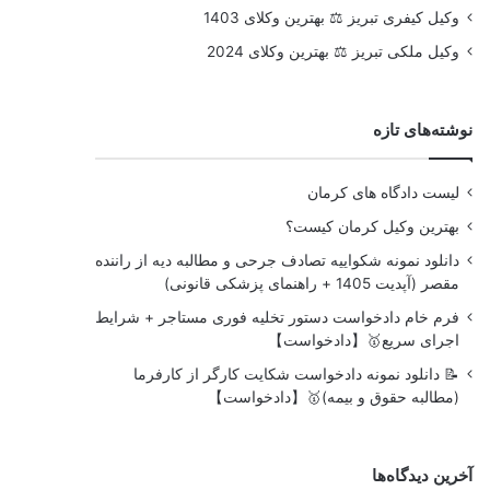
وکیل کیفری تبریز ⚖️ بهترین وکلای 1403
وکیل ملکی تبریز ⚖️ بهترین وکلای 2024
نوشته‌های تازه
لیست دادگاه های کرمان
بهترین وکیل کرمان کیست؟
دانلود نمونه شکواییه تصادف جرحی و مطالبه دیه از راننده
مقصر (آپدیت 1405 + راهنمای پزشکی قانونی)
فرم خام دادخواست دستور تخلیه فوری مستاجر + شرایط
اجرای سریع🥇【دادخواست】
📝 دانلود نمونه دادخواست شکایت کارگر از کارفرما
(مطالبه حقوق و بیمه)🥇【دادخواست】
آخرین دیدگاه‌ها