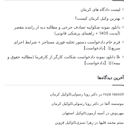
لیست دادگاه های کرمان
بهترین وکیل کرمان کیست؟
دانلود نمونه شکواییه تصادف جرحی و مطالبه دیه از راننده مقصر
(آپدیت 1405 + راهنمای پزشکی قانونی)
فرم خام دادخواست دستور تخلیه فوری مستاجر + شرایط اجرای
سریع🥇【دادخواست】
📝 دانلود نمونه دادخواست شکایت کارگر از کارفرما (مطالبه حقوق و
بیمه)🥇【دادخواست】
آخرین دیدگاه‌ها
roya rasooli
در
دکتر رویا رسولی⚖️وکیل کرمان
موسسه آلفا
در
دکتر رویا رسولی⚖️وکیل کرمان
مهرنوش
در
آسیه آزمون⚖️وکیل اصفهان
میثم محمد قلیها
در
زهرا سبزی⚖️وکیل قزوین