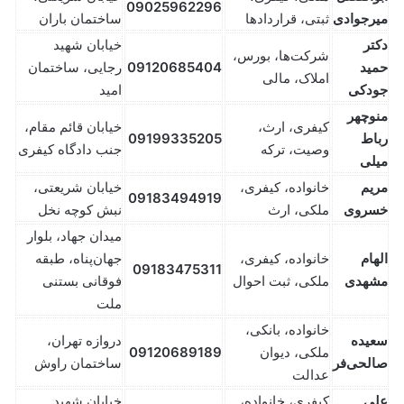
09025962296
میرجوادی
ثبتی، قراردادها
ساختمان باران
دکتر
خیابان شهید
شرکت‌ها، بورس،
حمید
09120685404
رجایی، ساختمان
املاک، مالی
جودکی
امید
منوچهر
کیفری، ارث،
خیابان قائم مقام،
رباط
09199335205
وصیت، ترکه
جنب دادگاه کیفری
میلی
مریم
خانواده، کیفری،
خیابان شریعتی،
09183494919
خسروی
ملکی، ارث
نبش کوچه نخل
میدان جهاد، بلوار
الهام
خانواده، کیفری،
جهان‌پناه، طبقه
09183475311
مشهدی
ملکی، ثبت احوال
فوقانی بستنی
ملت
خانواده، بانکی،
سعیده
دروازه تهران،
ملکی، دیوان
09120689189
صالحی‌فر
ساختمان راوش
عدالت
علی
کیفری، خانواده،
خیابان شهید