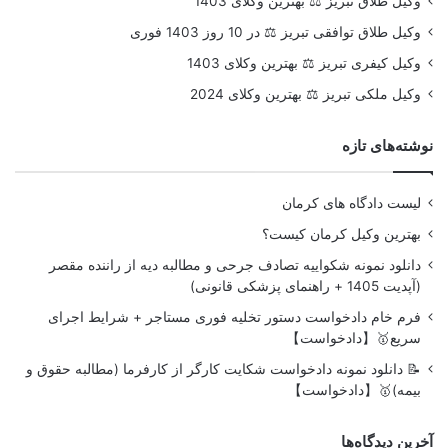
وکیل طلاق تبریز ⚖️ بهترین وکلای 1403
وکیل طلاق توافقی تبریز ⚖️ در 10 روز 1403 فوری
وکیل کیفری تبریز ⚖️ بهترین وکلای 1403
وکیل ملکی تبریز ⚖️ بهترین وکلای 2024
نوشته‌های تازه
لیست دادگاه های کرمان
بهترین وکیل کرمان کیست؟
دانلود نمونه شکواییه تصادف جرحی و مطالبه دیه از راننده مقصر
(آپدیت 1405 + راهنمای پزشکی قانونی)
فرم خام دادخواست دستور تخلیه فوری مستاجر + شرایط اجرای
سریع🥇【دادخواست】
📝 دانلود نمونه دادخواست شکایت کارگر از کارفرما (مطالبه حقوق و
بیمه)🥇【دادخواست】
آخرین دیدگاه‌ها