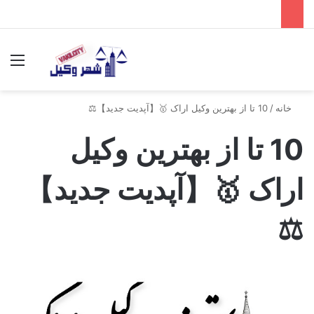
جستجو برای
منو
خانه
/
10 تا از بهترین وکیل اراک 🥇【آپدیت جدید】⚖️
10 تا از بهترین وکیل
اراک 🥇【آپدیت جدید】
⚖️