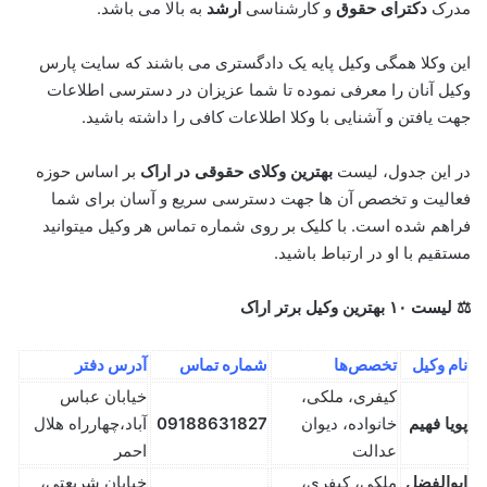
مدرک
دکترای حقوق
و کارشناسی
ارشد
به بالا می باشد.
این وکلا همگی وکیل پایه یک دادگستری می باشند که سایت پارس
وکیل آنان را معرفی نموده تا شما عزیزان در دسترسی اطلاعات
جهت یافتن و آشنایی با وکلا اطلاعات کافی را داشته باشید.
در این جدول، لیست
بهترین وکلای حقوقی در اراک
بر اساس حوزه
فعالیت و تخصص آن ها جهت دسترسی سریع و آسان برای شما
فراهم شده است. با کلیک بر روی شماره تماس هر وکیل میتوانید
مستقیم با او در ارتباط باشید.
⚖️ لیست ۱۰ بهترین وکیل برتر اراک
نام وکیل
تخصص‌ها
شماره تماس
آدرس دفتر
کیفری، ملکی،
خیابان عباس
پویا فهیم
خانواده، دیوان
09188631827
آباد،چهارراه هلال
عدالت
احمر
ابوالفضل
ملکی، کیفری،
خیابان شریعتی،