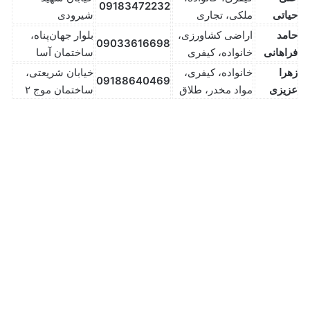
09183472232
حیاتی
ملکی، تجاری
شیرودی
حامد
اراضی کشاورزی،
بلوار جهان‌پناه،
09033616698
فراهانی
خانواده، کیفری
ساختمان آسا
زهرا
خانواده، کیفری،
خیابان شریعتی،
09188640469
عزیزی
مواد مخدر، طلاق
ساختمان موج ۲
پویا فهیم
اکتبر 1, 2025
0
110,023