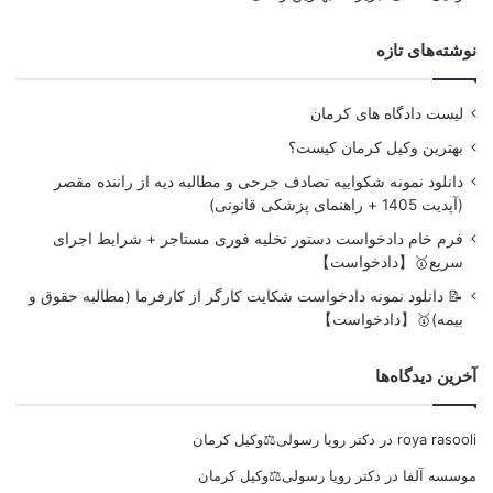
نوشته‌های تازه
لیست دادگاه های کرمان
بهترین وکیل کرمان کیست؟
دانلود نمونه شکواییه تصادف جرحی و مطالبه دیه از راننده مقصر
(آپدیت 1405 + راهنمای پزشکی قانونی)
فرم خام دادخواست دستور تخلیه فوری مستاجر + شرایط اجرای
سریع🥇【دادخواست】
📝 دانلود نمونه دادخواست شکایت کارگر از کارفرما (مطالبه حقوق و
بیمه)🥇【دادخواست】
آخرین دیدگاه‌ها
roya rasooli
در
دکتر رویا رسولی⚖️وکیل کرمان
موسسه آلفا
در
دکتر رویا رسولی⚖️وکیل کرمان