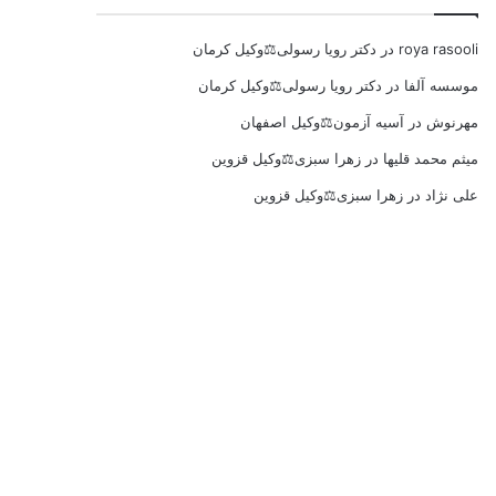
roya rasooli
در
دکتر رویا رسولی⚖️وکیل کرمان
موسسه آلفا
در
دکتر رویا رسولی⚖️وکیل کرمان
مهرنوش
در
آسیه آزمون⚖️وکیل اصفهان
میثم محمد قلیها
در
زهرا سبزی⚖️وکیل قزوین
علی نژاد
در
زهرا سبزی⚖️وکیل قزوین