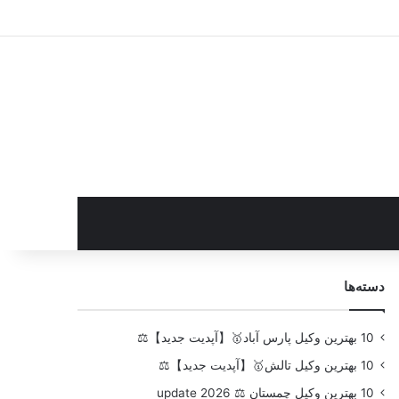
سایدبار
دسته‌ها
10 بهترین وکیل پارس آباد🥇【آپدیت جدید】⚖️
10 بهترین وکیل تالش🥇【آپدیت جدید】⚖️
10 بهترین وکیل چمستان ⚖️ update 2026