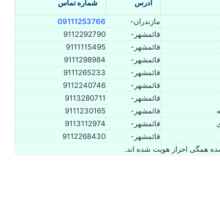
آدرس
شماره تماس
مازندران-
09111253766
قائمشهر-
9112292790
قائمشهر-
9111115495
قائمشهر-
9111298984
قائمشهر-
9111265233
قائمشهر-
9112240746
قائمشهر-
9113280711
ه
قائمشهر-
9111230165
ی
قائمشهر-
9113112974
قائمشهر-
9112268430
ه همگی احراز هویت شده اند.
حمید ابهری⚖️وکیل قائمشهر
12
دسامبر 3, 2025
0
12,287