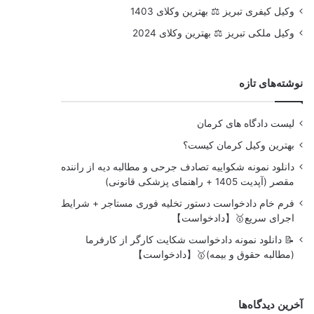
وکیل کیفری تبریز ⚖️ بهترین وکلای 1403
وکیل ملکی تبریز ⚖️ بهترین وکلای 2024
نوشته‌های تازه
لیست دادگاه های کرمان
بهترین وکیل کرمان کیست؟
دانلود نمونه شکواییه تصادف جرحی و مطالبه دیه از راننده
مقصر (آپدیت 1405 + راهنمای پزشکی قانونی)
فرم خام دادخواست دستور تخلیه فوری مستاجر + شرایط
اجرای سریع🥇【دادخواست】
📝 دانلود نمونه دادخواست شکایت کارگر از کارفرما
(مطالبه حقوق و بیمه)🥇【دادخواست】
آخرین دیدگاه‌ها