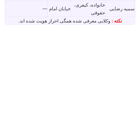
خانواده، کیفری،
سمیه رضایی
خیابان امام
—
حقوقی
نکته :
وکلایی معرفی شده همگی احراز هویت شده اند.
دکتر بهنام اسلامی⚖️وکیل زنجان
اکتبر 11, 2025
0
333,306