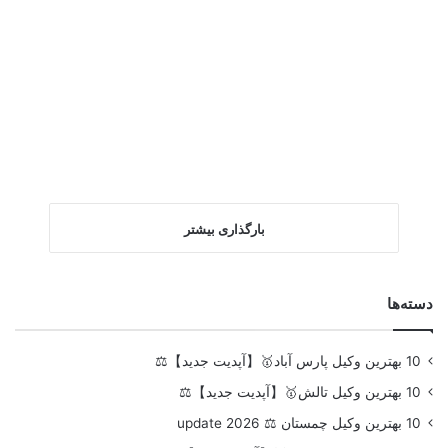
بارگذاری بیشتر
دسته‌ها
10 بهترین وکیل پارس آباد🥇【آپدیت جدید】⚖️
10 بهترین وکیل تالش🥇【آپدیت جدید】⚖️
10 بهترین وکیل چمستان ⚖️ update 2026