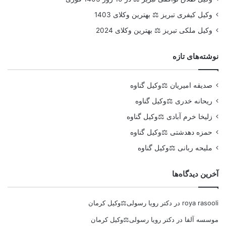
وکیل کیفری تبریز ⚖️ بهترین وکلای 1403
وکیل ملکی تبریز ⚖️ بهترین وکلای 2024
نوشته‌های تازه
صدیقه امیریان ⚖️وکیل گناوه
ریحانه خدری ⚖️وکیل گناوه
زلیخا خرم آبادی ⚖️وکیل گناوه
حمزه دهدشتی ⚖️وکیل گناوه
ملیحه ربانی ⚖️وکیل گناوه
آخرین دیدگاه‌ها
roya rasooli
در
دکتر رویا رسولی⚖️وکیل کرمان
موسسه آلفا
در
دکتر رویا رسولی⚖️وکیل کرمان