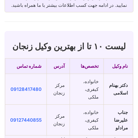
نمایید. در ادامه جهت کسب اطلاعات بیشتر با ما همراه باشید.
لیست ۱۰ تا از بهترین وکیل زنجان
نام وکیل
تخصص‌ها
آدرس
شماره تماس
خانواده،
دکتر بهنام
مرکز
کیفری،
09128417480
اسلامی
زنجان
ملکی
جناب
خانواده،
مرکز
علیرضا
کیفری،
09127440855
زنجان
مرادلو
ملکی