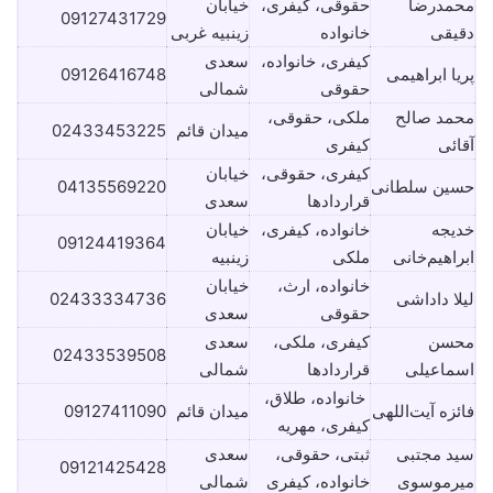
محمدرضا
حقوقی، کیفری،
خیابان
09127431729
دقیقی
خانواده
زینبیه غربی
کیفری، خانواده،
سعدی
پریا ابراهیمی
09126416748
حقوقی
شمالی
محمد صالح
ملکی، حقوقی،
میدان قائم
02433453225
آقائی
کیفری
کیفری، حقوقی،
خیابان
حسین سلطانی
04135569220
قراردادها
سعدی
خدیجه
خانواده، کیفری،
خیابان
09124419364
ابراهیم‌خانی
ملکی
زینبیه
خانواده، ارث،
خیابان
لیلا داداشی
02433334736
حقوقی
سعدی
محسن
کیفری، ملکی،
سعدی
02433539508
اسماعیلی
قراردادها
شمالی
خانواده، طلاق،
فائزه آیت‌اللهی
میدان قائم
09127411090
کیفری، مهریه
سید مجتبی
ثبتی، حقوقی،
سعدی
09121425428
میرموسوی
خانواده، کیفری
شمالی