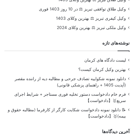
وکیل طلاق توافقی تبریز ⚖️ در 10 روز 1403 فوری
وکیل کیفری تبریز ⚖️ بهترین وکلای 1403
وکیل ملکی تبریز ⚖️ بهترین وکلای 2024
نوشته‌های تازه
لیست دادگاه های کرمان
بهترین وکیل کرمان کیست؟
دانلود نمونه شکواییه تصادف جرحی و مطالبه دیه از راننده مقصر
(آپدیت 1405 + راهنمای پزشکی قانونی)
فرم خام دادخواست دستور تخلیه فوری مستاجر + شرایط اجرای
سریع🥇【دادخواست】
📝 دانلود نمونه دادخواست شکایت کارگر از کارفرما (مطالبه حقوق و
بیمه)🥇【دادخواست】
آخرین دیدگاه‌ها