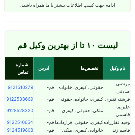
ادامه جهت کسب اطلاعات بیشتر با ما همراه باشید.
لیست ۱۰ تا از بهترین وکیل قم
شماره
نام وکیل
تخصص‌ها
آدرس
تماس
مرتضی
حقوقی، کیفری، خانواده
قم-
9121510279
صادقی
فرشته قنبری
کیفری، خانواده، حقوقی
قم-
9122538669
علیرضا
ملکی، حقوقی، کیفری
قم-
9128528320
قاسمی
وحید غفارزاده
کیفری، حقوقی، قراردادها
قم-
9122510654
قاسم زند
خانواده، کیفری، ملکی
قم-
9124519808