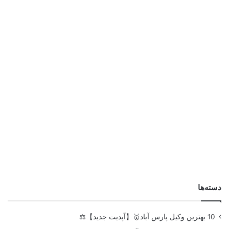
دسته‌ها
10 بهترین وکیل پارس آباد🥇【آپدیت جدید】⚖️