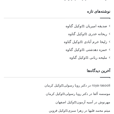
نوشته‌های تازه
صدیقه امیریان ⚖️وکیل گناوه
ریحانه خدری ⚖️وکیل گناوه
زلیخا خرم آبادی ⚖️وکیل گناوه
حمزه دهدشتی ⚖️وکیل گناوه
ملیحه ربانی ⚖️وکیل گناوه
آخرین دیدگاه‌ها
roya rasooli
در
دکتر رویا رسولی⚖️وکیل کرمان
موسسه آلفا
در
دکتر رویا رسولی⚖️وکیل کرمان
مهرنوش
در
آسیه آزمون⚖️وکیل اصفهان
میثم محمد قلیها
در
زهرا سبزی⚖️وکیل قزوین