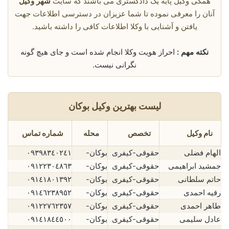
همگی وکیل پایه یک دادگستری می باشند که سایت
شهر وکیل
آنان را معرفی نموده تا شما عزیزان در دسترسی اطلاعات جهت
یافتن و آشنایی با وکلا اطلاعات کافی را داشته باشید.
نکته مهم :
احراز هویت وکلا انجام شده است و جای هیچ گونه
نگرانی نیست.
لیست بهترین وکیل بوکان
نام وکیل
تخصص
محله
شماره تماس
الهام فضلی
حقوقی-کیفری
بوکان-
٠٩٣٩٨٣٤٠٢٤١
جمشید ابراهیمی
حقوقی-کیفری
بوکان-
٠٩١٢٢٣٠٤٨٦٣
حاتم سلطانی
حقوقی-کیفری
بوکان-
٠٩١٤١٨٠١٣٩٢
رقیه احمدی
حقوقی-کیفری
بوکان-
٠٩١٤٦٢٣٨٩٥٢
طاهر احمدی
حقوقی-کیفری
بوکان-
٠٩١٢٢٧٦٢٣٥٧
عادل سلیمی
حقوقی-کیفری
بوکان-
٠٩١٤١٨٤٤٥٠٠