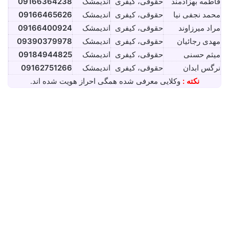
فاطمه بهزادمند
حقوقی، کیفری
اندیمشک
09166364238
محمد نجفی نیا
حقوقی، کیفری
اندیمشک
09166465626
مراد میرزاوند
حقوقی، کیفری
اندیمشک
09166400924
مهدی رجائیان
حقوقی، کیفری
اندیمشک
09390379978
میثم حسنی
حقوقی، کیفری
اندیمشک
09184944825
نرگس ابدان
حقوقی، کیفری
اندیمشک
09162751266
نکته :
وکلایی معرفی شده همگی احراز هویت شده اند.
فاطمه بهزادمند⚖️وکیل اندیمشک
فوریه 2, 2026
0
12,132