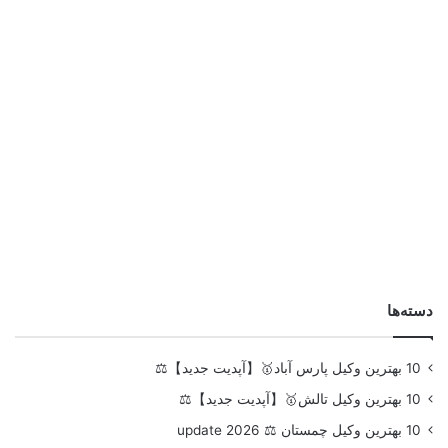
دسته‌ها
10 بهترین وکیل پارس آباد🥇【آپدیت جدید】⚖️
10 بهترین وکیل تالش🥇【آپدیت جدید】⚖️
10 بهترین وکیل چمستان ⚖️ update 2026