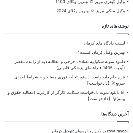
وکیل کیفری تبریز ⚖️ بهترین وکلای 1403
وکیل ملکی تبریز ⚖️ بهترین وکلای 2024
نوشته‌های تازه
لیست دادگاه های کرمان
بهترین وکیل کرمان کیست؟
دانلود نمونه شکواییه تصادف جرحی و مطالبه دیه از راننده مقصر
(آپدیت 1405 + راهنمای پزشکی قانونی)
فرم خام دادخواست دستور تخلیه فوری مستاجر + شرایط اجرای
سریع🥇【دادخواست】
📝 دانلود نمونه دادخواست شکایت کارگر از کارفرما (مطالبه حقوق و
بیمه)🥇【دادخواست】
آخرین دیدگاه‌ها
roya rasooli
در
دکتر رویا رسولی⚖️وکیل کرمان