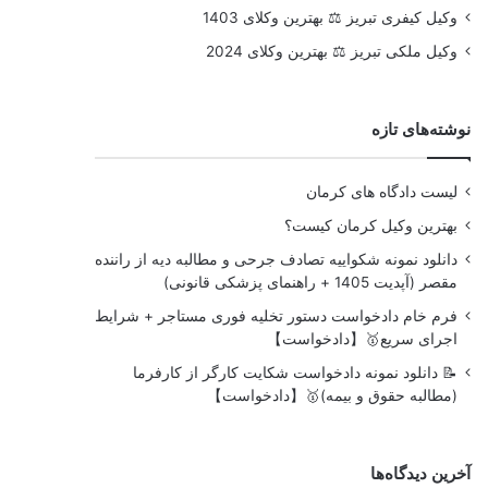
وکیل کیفری تبریز ⚖️ بهترین وکلای 1403
وکیل ملکی تبریز ⚖️ بهترین وکلای 2024
نوشته‌های تازه
لیست دادگاه های کرمان
بهترین وکیل کرمان کیست؟
دانلود نمونه شکواییه تصادف جرحی و مطالبه دیه از راننده
مقصر (آپدیت 1405 + راهنمای پزشکی قانونی)
فرم خام دادخواست دستور تخلیه فوری مستاجر + شرایط
اجرای سریع🥇【دادخواست】
📝 دانلود نمونه دادخواست شکایت کارگر از کارفرما
(مطالبه حقوق و بیمه)🥇【دادخواست】
آخرین دیدگاه‌ها