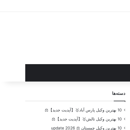
سایدبار
دسته‌ها
10 بهترین وکیل پارس آباد🥇【آپدیت جدید】⚖️
10 بهترین وکیل تالش🥇【آپدیت جدید】⚖️
10 بهترین وکیل چمستان ⚖️ update 2026