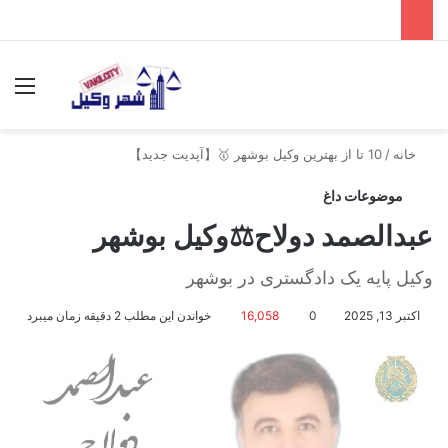
جستجو برای
منو
خانه
/
10 تا از بهترین وکیل بوشهر 🥇【آپدیت جدید】
موضوعات داغ
عبدالصمد دولاح⚖️وکیل بوشهر
وکیل پایه یک دادگستری در بوشهر
اکتبر 13, 2025
0
16,058
خواندن این مطلب 2 دقیقه زمان میبرد