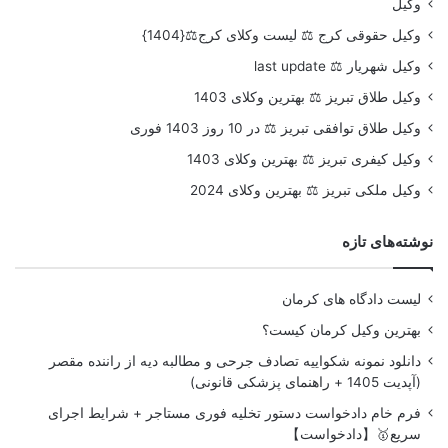
وکیل
وکیل حقوقی کرج ⚖️ لیست وکلای کرج⚖️{1404}
وکیل شهریار ⚖️ last update
وکیل طلاق تبریز ⚖️ بهترین وکلای 1403
وکیل طلاق توافقی تبریز ⚖️ در 10 روز 1403 فوری
وکیل کیفری تبریز ⚖️ بهترین وکلای 1403
وکیل ملکی تبریز ⚖️ بهترین وکلای 2024
نوشته‌های تازه
لیست دادگاه های کرمان
بهترین وکیل کرمان کیست؟
دانلود نمونه شکواییه تصادف جرحی و مطالبه دیه از راننده مقصر
(آپدیت 1405 + راهنمای پزشکی قانونی)
فرم خام دادخواست دستور تخلیه فوری مستاجر + شرایط اجرای
سریع🥇【دادخواست】