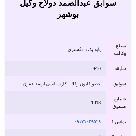
سوابق عبدالصمد دولاح وکیل
بوشهر
سطح
پایه یک دادگستری
وکالت
سابقه
10+
سوابق
عضو کانون وکلا – کارشناسی ارشد حقوق
شماره
1018
صندوق
تماس 1
٠٩١٢١٠٢٩٥٢٩