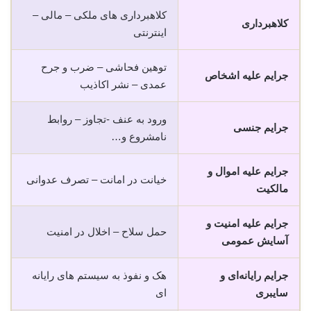
کلاهبرداری های ملکی – مالی –
کلاهبرداری
اینترنتی
توهین فحاشی – ضرب و جرح
جرایم علیه اشخاص
عمدی – نشر اکاذیب
ورود به عنف -تجاوز – روابط
جرایم جنسی
نامشروع و…
جرایم علیه اموال و
خیانت در امانت – تصرف عدوانی
مالکیت
جرایم علیه امنیت و
حمل سلاح – اخلال در امنیت
آسایش عمومی
جرایم رایانه‌ای و
هک و نفوذ به سیستم های رایانه
سایبری
ای