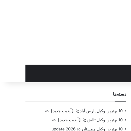
سایدبار
دسته‌ها
10 بهترین وکیل پارس آباد🥇【آپدیت جدید】⚖️
10 بهترین وکیل تالش🥇【آپدیت جدید】⚖️
10 بهترین وکیل چمستان ⚖️ update 2026