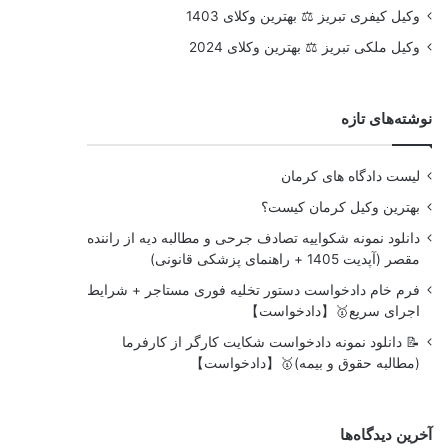
وکیل کیفری تبریز ⚖️ بهترین وکلای 1403
وکیل ملکی تبریز ⚖️ بهترین وکلای 2024
نوشته‌های تازه
لیست دادگاه های کرمان
بهترین وکیل کرمان کیست؟
دانلود نمونه شکواییه تصادف جرحی و مطالبه دیه از راننده
مقصر (آپدیت 1405 + راهنمای پزشکی قانونی)
فرم خام دادخواست دستور تخلیه فوری مستاجر + شرایط
اجرای سریع🥇【دادخواست】
📝 دانلود نمونه دادخواست شکایت کارگر از کارفرما
(مطالبه حقوق و بیمه)🥇【دادخواست】
آخرین دیدگاه‌ها