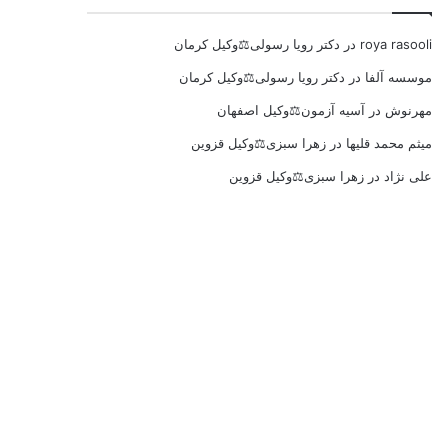
roya rasooli
در
دکتر رویا رسولی⚖️وکیل کرمان
موسسه آلفا
در
دکتر رویا رسولی⚖️وکیل کرمان
مهرنوش
در
آسیه آزمون⚖️وکیل اصفهان
میثم محمد قلیها
در
زهرا سبزی⚖️وکیل قزوین
علی نژاد
در
زهرا سبزی⚖️وکیل قزوین