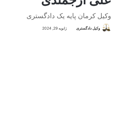
وکیل کرمان پایه یک دادگستری
وکیل دادگستری
ا
ژانویه 29, 2024
ر
س
ا
ل
ا
ی
👉 آنچه در این مقاله میخوانید
م
ی
علی ارجمندی وکیل کرمان پایه یک دادگستری معرفی کوتاه :
ل
وکلای دادگستری کرمان ، کارشناسی ارشد حقوق ، ایشان را
،
شهروکیل
ایشان را در لیست
بهترین وکیل کرمان
معرفی می
**********برای مشاهده لیست کامل
وکیل کرمان
وارد ش
” مراجعه به وکیل آخرین راه چاره نیست / بلکه اولین و بهتر