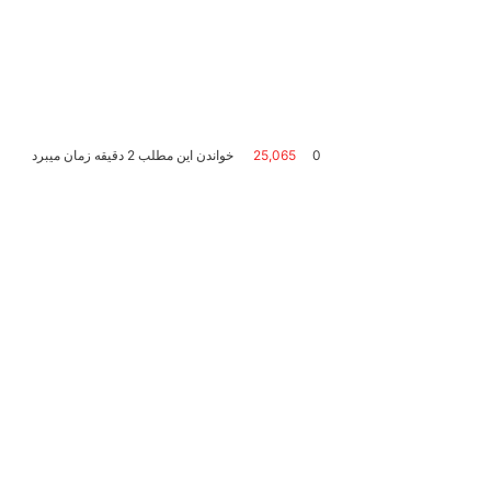
0
25,065
خواندن این مطلب 2 دقیقه زمان میبرد
جناب آقای وکیل به شماره پروانه وکالت
2375
عضو رسمی کانون
 میتوان یک وکیل مجرب و محبوب با دصد موفقیت بالا معرفی کرد
کند.
وید ************
ین راه حل است ”