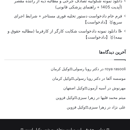
دانلود نمونه شکواییه تصادف جرحی و مطالبه دیه از راننده مقصر
(آپدیت 1405 + راهنمای پزشکی قانونی)
فرم خام دادخواست دستور تخلیه فوری مستاجر + شرایط اجرای
سریع🥇【دادخواست】
📝 دانلود نمونه دادخواست شکایت کارگر از کارفرما (مطالبه حقوق و
بیمه)🥇【دادخواست】
آخرین دیدگاه‌ها
roya rasooli
در
دکتر رویا رسولی⚖️وکیل کرمان
موسسه آلفا
در
دکتر رویا رسولی⚖️وکیل کرمان
مهرنوش
در
آسیه آزمون⚖️وکیل اصفهان
میثم محمد قلیها
در
زهرا سبزی⚖️وکیل قزوین
علی نژاد
در
زهرا سبزی⚖️وکیل قزوین
⚖ تمامی حقوقی این سایت متعلق به شهر وکیل است ⚖