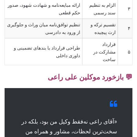
الزام به تنظیم
ارائه مبایعه‌نامه و شهادت شهود، صدور
۳
سند رسمی
حکم قطعی
تقسیم ترکه و
تنظیم توافق‌نامه میان وراث و جلوگیری
۴
ارث پیچیده
از ورود به دادرسی
قرارداد
طراحی قرارداد با بندهای تضمینی و
۵
مشارکت در
داوری داخلی
ساخت
💬 بازخورد موکلین علی راعی
«آقای راعی نه‌فقط وکیل من بود، بلکه در
سخت‌ترین لحظات، مشاور و همراه من