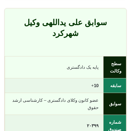
سوابق علی یداللهی وکیل
شهرکرد
سطح
پایه یک دادگستری
وکالت
سابقه
10
+
عضو کانون وکلای دادگستری – کارشناسی ارشد
سوابق
حقوق
شماره
٢٠٣٩٩
صندوق