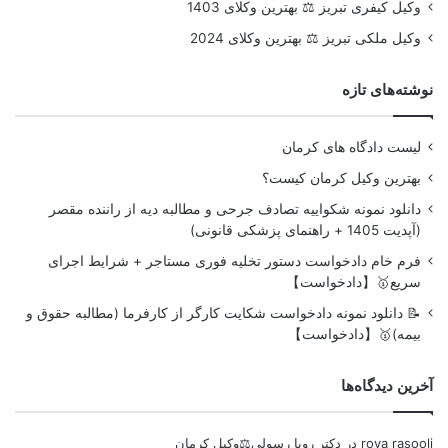
وکیل کیفری تبریز ⚖️ بهترین وکلای 1403
وکیل ملکی تبریز ⚖️ بهترین وکلای 2024
نوشته‌های تازه
لیست دادگاه های کرمان
بهترین وکیل کرمان کیست؟
دانلود نمونه شکواییه تصادف جرحی و مطالبه دیه از راننده مقصر
(آپدیت 1405 + راهنمای پزشکی قانونی)
فرم خام دادخواست دستور تخلیه فوری مستاجر + شرایط اجرای
سریع🥇【دادخواست】
📝 دانلود نمونه دادخواست شکایت کارگر از کارفرما (مطالبه حقوق و
بیمه)🥇【دادخواست】
آخرین دیدگاه‌ها
roya rasooli
در
دکتر رویا رسولی⚖️وکیل کرمان