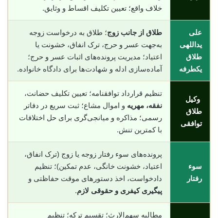
خلاف واقع؛ تعیین تکلیف اقساط و وثایق.
علی
طلاق از جانب زوج
؛ طلاق به درخواست زوجه
یداللهی
به‌جهت عسر و حرج، ترک انفاق، خشونت یا
طلاق
اعتیاد؛ مدیریت پرونده‌های اثبات عسر و حرج؛
یکطرفه
آماده‌سازی ادله و شهادت‌ها برای دادگاه خانواده.
تنظیم قرارداد توافقنامه؛ تعیین تکلیف حضانت،
وکیل
نفقه، مهریه
و اموال مشاع؛ ثبت سریع در دفاتر
طلاق
رسمی؛ مذاکره و میانجی‌گری برای حل اختلافات
توافقی
با کمترین تنش.
پرونده‌های سوء رفتار زوجه یا زوج (ترک انفاق،
سوء
اعتیاد، خشونت خانگی، عدم تمکین)؛ تنظیم
رفتار
دادخواست، اخذ دستورهای موقت حفاظتی و
پیگیری کیفری و حقوقی لازم
.
مطالبه سهم‌الارث؛ تقسیم ترکه؛ تنظیم