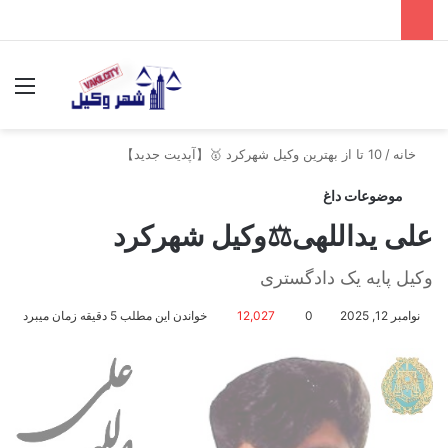
جستجو برای
منو
خانه
/
10 تا از بهترین وکیل شهرکرد 🥇【آپدیت جدید】
موضوعات داغ
علی یداللهی⚖️وکیل شهرکرد
وکیل پایه یک دادگستری
نوامبر 12, 2025
0
12,027
خواندن این مطلب 5 دقیقه زمان میبرد