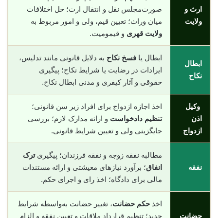
ارث و
صورت‌مجلس نقل و انتقال ارث؛ حل اختلافات
ولایت
میان وراث؛ تعیین قیم، ولی و امور مربوط به
ولایت قهری
و قیمومیت.
ابطال یا
فسخ نکاح
به دلایل قانونی مانند تدلیس،
ابطال
ایرادات در رضایت یا شرایط نکاح؛ پیگیری
نکاح
حقوقی و آثار کیفری و مدنی ابطال نکاح.
وکیل
اخذ اجازه ازدواج برای افراد زیر سن قانونی؛
اذن
تنظیم دادخواست
و ارائه مدارک لازم؛ بررسی
ازدواج
جایگزینی ولی و تعیین شرایط قانونی.
مطالبه نفقه زوجه و نفقه فرزندان؛ پیگیری
ترک
نفقه
انفاق
؛ برآورد نیازهای معیشتی و ارائه مستندات
مالی برای دادگاه؛ اخذ رای و اجرای حکم.
اخذ
حکم حضانت
، تغییر حضانت به‌واسطه شرایط
حضانت
جدید؛ تنظیم قرارداد ملاقات و تعیین نفقه و الزام