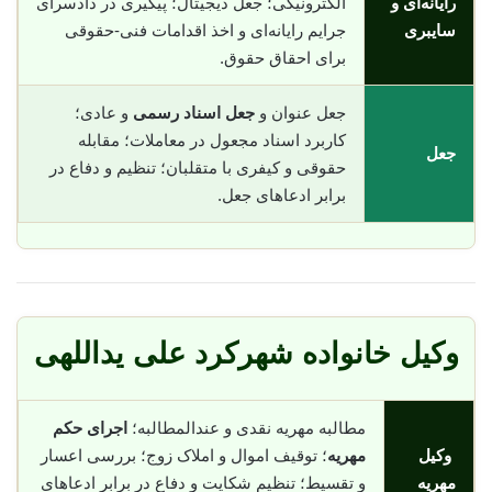
رایانه‌ای و
الکترونیکی؛ جعل دیجیتال؛ پیگیری در دادسرای
سایبری
جرایم رایانه‌ای و اخذ اقدامات فنی-حقوقی
برای احقاق حقوق.
جعل عنوان و
جعل اسناد رسمی
و عادی؛
کاربرد اسناد مجعول در معاملات؛ مقابله
جعل
حقوقی و کیفری با متقلبان؛ تنظیم و دفاع در
برابر ادعاهای جعل.
وکیل خانواده شهرکرد علی یداللهی
مطالبه مهریه نقدی و عندالمطالبه؛
اجرای حکم
وکیل
مهریه
؛ توقیف اموال و املاک زوج؛ بررسی اعسار
مهریه
و تقسیط؛ تنظیم شکایت و دفاع در برابر ادعاهای