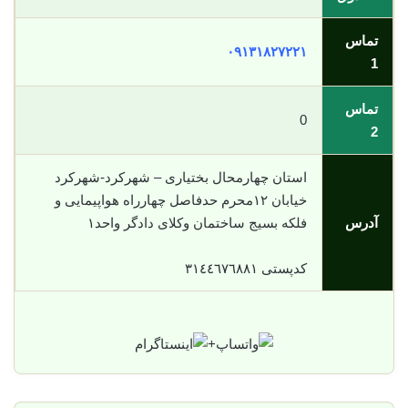
تماس
٠٩١٣١٨٢٧٢٢١
1
تماس
0
2
استان چهارمحال بختیاری – شهرکرد-شهرکرد
خیابان ١٢محرم حدفاصل چهارراه هواپیمایی و
آدرس
فلکه بسیج ساختمان وکلای دادگر واحد١
کدپستی ٣١٤٤٦٧٦٨٨١
+