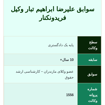
سوابق علیرضا ابراهیم تبار وکیل
فریدونکنار
سطح
پایه یک دادگستری
وکالت
سابقه
10 سال+
عضو وکلای مازندران – کارشناسی ارشد
سوابق
حقوق
شماره
پروانه
1556
وکالت