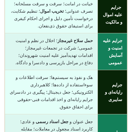
خیانت در امانت؛ سرقت و سرقت مسلحانه؛
جرایم
تصرف عدوانی؛
تخریب اموال
؛ تنظیم شکایت،
علیه اموال
درخواست تأمین دلیل و اجرای احکام کیفری
و مالکیت
برای استیفای حقوق ذی‌نفعان.
جرایم علیه
حمل سلاح غیرمجاز
؛ اخلال در نظم و امنیت
امنیت و
عمومی؛ شرکت در تجمعات غیرمجاز؛
آسایش
اقدامات تهدیدآمیز علیه امنیت شهروندان؛
عمومی
دفاع در مراحل بازپرسی و دادسرا و دادگاه.
هک و نفوذ به سیستم‌ها؛ سرقت اطلاعات و
جرایم
سوء‌استفاده از داده‌ها؛ کلاهبرداری
رایانه‌ای و
الکترونیکی؛ جعل دیجیتال؛ پیگیری در دادسرای
سایبری
جرایم رایانه‌ای و اخذ اقدامات فنی-حقوقی
برای احقاق حقوق.
جعل عنوان و
جعل اسناد رسمی
و عادی؛
کاربرد اسناد مجعول در معاملات؛ مقابله