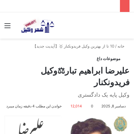
جستجو برای
منو
خانه
/
10 تا از بهترین وکیل فریدونکنار 🥇【آپدیت جدید】
موضوعات داغ
علیرضا ابراهیم تبار⚖️وکیل
فریدونکنار
وکیل پایه یک دادگستری
دسامبر 8, 2025
0
12,014
خواندن این مطلب 4 دقیقه زمان میبرد