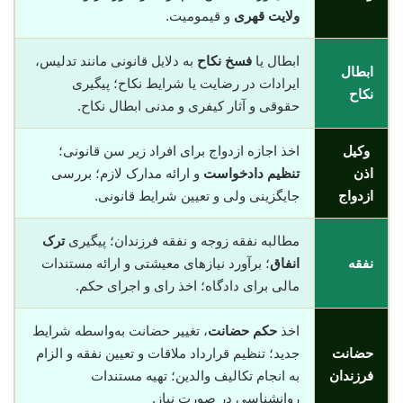
ولایت قهری
و قیمومیت.
ابطال یا
فسخ نکاح
به دلایل قانونی مانند تدلیس،
ابطال
ایرادات در رضایت یا شرایط نکاح؛ پیگیری
نکاح
حقوقی و آثار کیفری و مدنی ابطال نکاح.
وکیل
اخذ اجازه ازدواج برای افراد زیر سن قانونی؛
اذن
تنظیم دادخواست
و ارائه مدارک لازم؛ بررسی
ازدواج
جایگزینی ولی و تعیین شرایط قانونی.
مطالبه نفقه زوجه و نفقه فرزندان؛ پیگیری
ترک
نفقه
انفاق
؛ برآورد نیازهای معیشتی و ارائه مستندات
مالی برای دادگاه؛ اخذ رای و اجرای حکم.
اخذ
حکم حضانت
، تغییر حضانت به‌واسطه شرایط
حضانت
جدید؛ تنظیم قرارداد ملاقات و تعیین نفقه و الزام
فرزندان
به انجام تکالیف والدین؛ تهیه مستندات
روانشناسی در صورت نیاز.