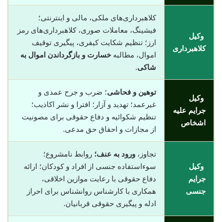
کلاهبرداری‌های ملکی، مالی و اینترنتی؛
فیشینگ، معاملات صوری، کلاهبرداری‌های رمز
وکیل
ارز؛ تنظیم شکایت کیفری، پیگیری توقیف
کلاهبرداری
اموال، مطالبه
خسارت و بازگرداندن اموال به
شاکی
.
توهین و فحاشی
؛ ضرب و جرح عمدی و
وکیل
غیرعمد؛ تهدید و آزار؛ افترا و نشر اکاذیب؛
جرایم علیه
تنظیم شکوائیه و دفاع حقوقی برای مصونیت
اشخاص
از مجازات و احقاق حق مدعی.
تجاوز،
ورود به عنف؛
روابط نامشروع؛
وکیل
سوءاستفاده جنسی از افراد و کودکان؛ ارائه
جرایم
دفاع حقوقی با رعایت موازین اخلاقی،
جنسی
همکاری با کارشناس روانشناس برای احراز
ادله و پیگیری حقوقی قربانیان.