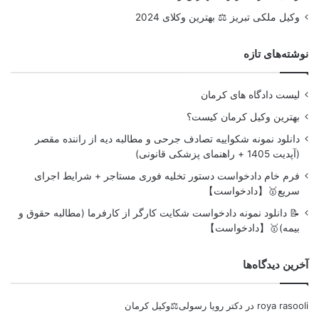
وکیل ملکی تبریز ⚖️ بهترین وکلای 2024
نوشته‌های تازه
لیست دادگاه های کرمان
بهترین وکیل کرمان کیست؟
دانلود نمونه شکواییه تصادف جرحی و مطالبه دیه از راننده مقصر
(آپدیت 1405 + راهنمای پزشکی قانونی)
فرم خام دادخواست دستور تخلیه فوری مستاجر + شرایط اجرای
سریع🥇【دادخواست】
📝 دانلود نمونه دادخواست شکایت کارگر از کارفرما (مطالبه حقوق و
بیمه)🥇【دادخواست】
آخرین دیدگاه‌ها
roya rasooli
در
دکتر رویا رسولی⚖️وکیل کرمان