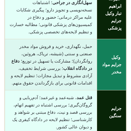
سهل‌انگاری در جراحی
؛ اشتباهات
ابراهیم
نسخه‌نویسی و تجویز دارو؛ پیگیری شکایات
تبار وکیل
علیه مراکز درمانی؛ حضور و دفاع در
جرایم
کمیسیون‌های پزشکی قانونی؛ مطالبه خسارت
پزشکی
و تنظیم لایحه‌های تخصصی پزشکی.
حمل، نگهداری، خرید و فروش مواد مخدر
صنعتی و سنتی (شیشه، تریاک، هروئین،
وکیل
روانگردان)؛ مشارکت یا تسهیل در توزیع؛
دفاع
جرایم مواد
در دادگاه انقلاب
؛ بررسی شرایط تخفیف،
مخدر
آزادی مشروط و تبدیل مجازات؛ تنظیم لایحه و
اقدامات قانونی برای بازگرداندن حقوق متهم.
قتل عمد
، شبه‌عمد و غیرعمد؛ آدم‌ربایی و
گروگان‌گیری؛ بررسی اشتباه در تفهیم اتهام،
جرایم
بررسی قصد و نیت، دفاع مبتنی بر شواهد و
سنگین
کارشناسی؛ تنظیم لایحه در دادگاه کیفری یک
و دیوان عالی کشور.