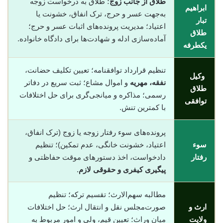
طلاق از جانب زوج
؛ طلاق به درخواست زوجه
ابراهیم
به‌جهت عسر و حرج، ترک انفاق، خشونت یا
تبار
اعتیاد؛ مدیریت پرونده‌های اثبات عسر و حرج؛
طلاق
آماده‌سازی ادله و شهادت‌ها برای دادگاه خانواده.
یکطرفه
تنظیم قرارداد توافقنامه؛ تعیین تکلیف حضانت،
وکیل
نفقه، مهریه
و اموال مشاع؛ ثبت سریع در دفاتر
طلاق
رسمی؛ مذاکره و میانجی‌گری برای حل اختلافات
توافقی
با کمترین تنش.
پرونده‌های سوء رفتار زوجه یا زوج (ترک انفاق،
سوء
اعتیاد، خشونت خانگی، عدم تمکین)؛ تنظیم
رفتار
دادخواست، اخذ دستورهای موقت حفاظتی و
پیگیری کیفری و حقوقی لازم
.
مطالبه سهم‌الارث؛ تقسیم ترکه؛ تنظیم
ارث و
صورت‌مجلس نقل و انتقال ارث؛ حل اختلافات
ولایت
میان وراث؛ تعیین قیم، ولی و امور مربوط به