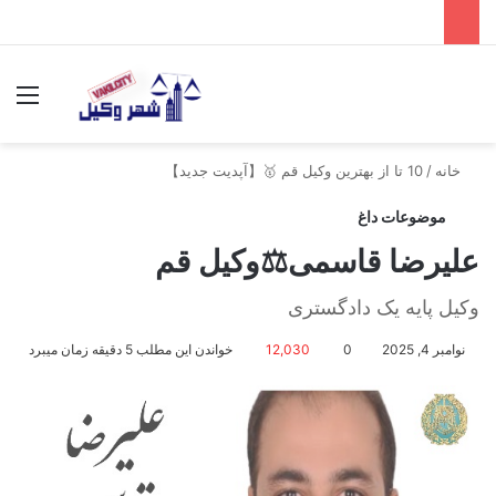
جستجو برای
منو
خانه
/
10 تا از بهترین وکیل قم 🥇【آپدیت جدید】
موضوعات داغ
علیرضا قاسمی⚖️وکیل قم
وکیل پایه یک دادگستری
نوامبر 4, 2025
0
12,030
خواندن این مطلب 5 دقیقه زمان میبرد