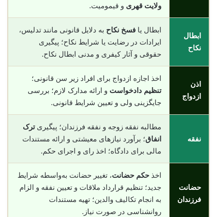
ولایت قهری
و قیمومیت.
ابطال یا
فسخ نکاح
به دلایل قانونی مانند تدلیس،
ابطال
ایرادات در رضایت یا شرایط نکاح؛ پیگیری
نکاح
حقوقی و آثار کیفری و مدنی ابطال نکاح.
اخذ اجازه ازدواج برای افراد زیر سن قانونی؛
اذن
تنظیم دادخواست
و ارائه مدارک لازم؛ بررسی
ازدواج
جایگزینی ولی و تعیین شرایط قانونی.
مطالبه نفقه زوجه و نفقه فرزندان؛ پیگیری
ترک
نفقه
انفاق
؛ برآورد نیازهای معیشتی و ارائه مستندات
مالی برای دادگاه؛ اخذ رای و اجرای حکم.
اخذ
حکم حضانت
، تغییر حضانت به‌واسطه شرایط
حضانت
جدید؛ تنظیم قرارداد ملاقات و تعیین نفقه و الزام
فرزندان
به انجام تکالیف والدین؛ تهیه مستندات
روانشناسی در صورت نیاز.