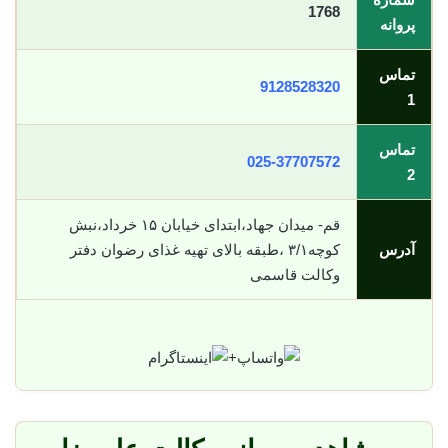
1768
پروانه
تماس
9128528320
1
تماس
025-37707572
2
قم- میدان جهاد،ابتدای خیابان ۱۵ خرداد،نبش
آدرس
کوچه۳/۱ ،طبقه بالای تهیه غذای رضوان دفتر
وکالت قاسمی
+