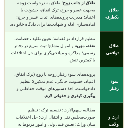
طلاق از جانب زوج
؛ طلاق به درخواست زوجه
طلاق
به‌جهت عسر و حرج، ترک انفاق، خشونت یا
یکطرفه
اعتیاد؛ مدیریت پرونده‌های اثبات عسر و حرج؛
آماده‌سازی ادله و شهادت‌ها برای دادگاه خانواده.
تنظیم قرارداد توافقنامه؛ تعیین تکلیف حضانت،
طلاق
نفقه، مهریه
و اموال مشاع؛ ثبت سریع در دفاتر
توافقی
رسمی؛ مذاکره و میانجی‌گری برای حل اختلافات
با کمترین تنش.
پرونده‌های سوء رفتار زوجه یا زوج (ترک انفاق،
سوء
اعتیاد، خشونت خانگی، عدم تمکین)؛ تنظیم
رفتار
دادخواست، اخذ دستورهای موقت حفاظتی و
پیگیری کیفری و حقوقی لازم
.
مطالبه سهم‌الارث؛ تقسیم ترکه؛ تنظیم
ارث و
صورت‌مجلس نقل و انتقال ارث؛ حل اختلافات
ولایت
میان وراث؛ تعیین قیم، ولی و امور مربوط به