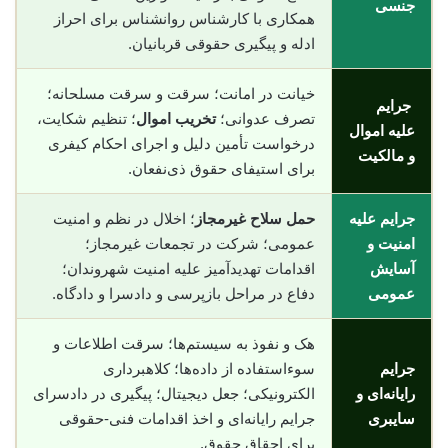
جنسی
همکاری با کارشناس روانشناس برای احراز
ادله و پیگیری حقوقی قربانیان.
خیانت در امانت؛ سرقت و سرقت مسلحانه؛
جرایم
تصرف عدوانی؛
تخریب اموال
؛ تنظیم شکایت،
علیه اموال
درخواست تأمین دلیل و اجرای احکام کیفری
و مالکیت
برای استیفای حقوق ذی‌نفعان.
جرایم علیه
حمل سلاح غیرمجاز
؛ اخلال در نظم و امنیت
امنیت و
عمومی؛ شرکت در تجمعات غیرمجاز؛
آسایش
اقدامات تهدیدآمیز علیه امنیت شهروندان؛
عمومی
دفاع در مراحل بازپرسی و دادسرا و دادگاه.
هک و نفوذ به سیستم‌ها؛ سرقت اطلاعات و
جرایم
سوء‌استفاده از داده‌ها؛ کلاهبرداری
رایانه‌ای و
الکترونیکی؛ جعل دیجیتال؛ پیگیری در دادسرای
سایبری
جرایم رایانه‌ای و اخذ اقدامات فنی-حقوقی
برای احقاق حقوق.