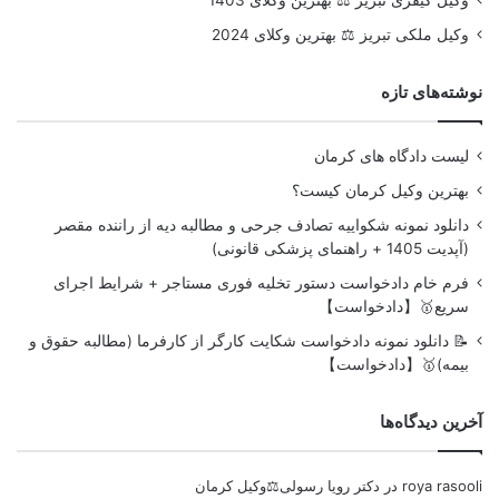
وکیل ملکی تبریز ⚖️ بهترین وکلای 2024
نوشته‌های تازه
لیست دادگاه های کرمان
بهترین وکیل کرمان کیست؟
دانلود نمونه شکواییه تصادف جرحی و مطالبه دیه از راننده مقصر
(آپدیت 1405 + راهنمای پزشکی قانونی)
فرم خام دادخواست دستور تخلیه فوری مستاجر + شرایط اجرای
سریع🥇【دادخواست】
📝 دانلود نمونه دادخواست شکایت کارگر از کارفرما (مطالبه حقوق و
بیمه)🥇【دادخواست】
آخرین دیدگاه‌ها
roya rasooli
در
دکتر رویا رسولی⚖️وکیل کرمان