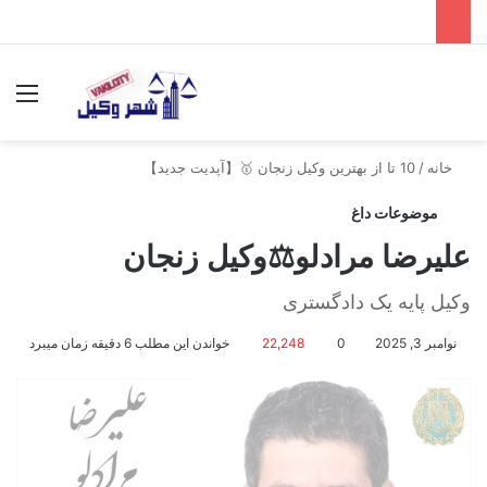
جستجو برای
منو
خانه
/
10 تا از بهترین وکیل زنجان 🥇【آپدیت جدید】
موضوعات داغ
علیرضا مرادلو⚖️وکیل زنجان
وکیل پایه یک دادگستری
نوامبر 3, 2025
0
22,248
خواندن این مطلب 6 دقیقه زمان میبرد