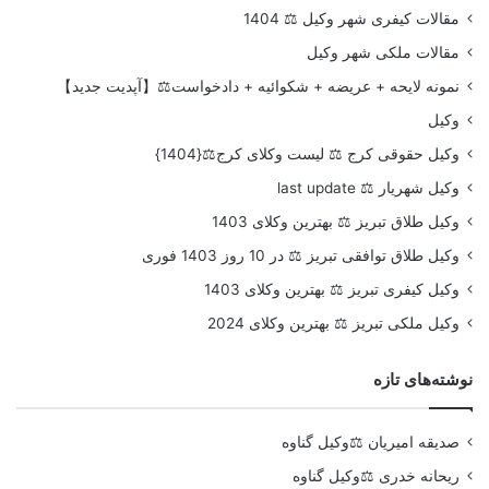
مقالات کیفری شهر وکیل ⚖️ 1404
مقالات ملکی شهر وکیل
نمونه لایحه + عریضه + شکوائیه + دادخواست⚖️【آپدیت جدید】
وکیل
وکیل حقوقی کرج ⚖️ لیست وکلای کرج⚖️{1404}
وکیل شهریار ⚖️ last update
وکیل طلاق تبریز ⚖️ بهترین وکلای 1403
وکیل طلاق توافقی تبریز ⚖️ در 10 روز 1403 فوری
وکیل کیفری تبریز ⚖️ بهترین وکلای 1403
وکیل ملکی تبریز ⚖️ بهترین وکلای 2024
نوشته‌های تازه
صدیقه امیریان ⚖️وکیل گناوه
ریحانه خدری ⚖️وکیل گناوه