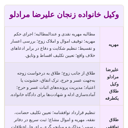
وکیل خانواده زنجان علیرضا مرادلو
مطالبه مهریه نقدی و عندالمطالبه؛ اجرای حکم
مهریه؛ توقیف اموال و املاک زوج؛ بررسی اعسار
مهریه
و تقسیط؛ تنظیم شکایت و دفاع در برابر ادعاهای
خلاف واقع؛ تعیین تکلیف اقساط و وثایق.
علیرضا
طلاق از جانب زوج؛ طلاق به درخواست زوجه
مرادلو
به‌جهت عسر و حرج، ترک انفاق، خشونت یا
وکیل
اعتیاد؛ مدیریت پرونده‌های اثبات عسر و حرج؛
طلاق
آماده‌سازی ادله و شهادت‌ها برای دادگاه خانواده.
یکطرفه
تنظیم قرارداد توافقنامه؛ تعیین تکلیف حضانت،
طلاق
نفقه، مهریه و اموال مشاع؛ ثبت سریع در دفاتر
توافقی
رسمی؛ مذاکره و میانجی‌گری برای حل اختلافات