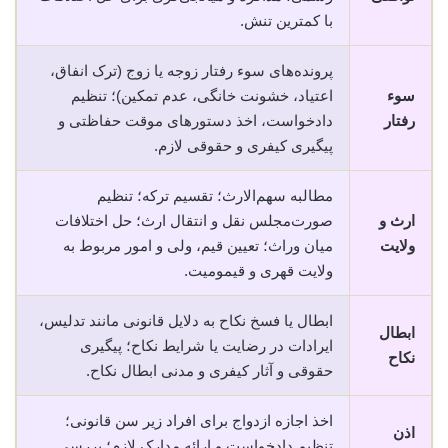
با کمترین تنش.
پرونده‌های سوء رفتار زوجه یا زوج (ترک انفاق،
سوء
اعتیاد، خشونت خانگی، عدم تمکین)؛ تنظیم
رفتار
دادخواست، اخذ دستورهای موقت حفاظتی و
پیگیری کیفری و حقوقی لازم.
مطالبه سهم‌الارث؛ تقسیم ترکه؛ تنظیم
ارث و
صورت‌مجلس نقل و انتقال ارث؛ حل اختلافات
ولایت
میان وراث؛ تعیین قیم، ولی و امور مربوط به
ولایت قهری و قیمومیت.
ابطال یا فسخ نکاح به دلایل قانونی مانند تدلیس،
ابطال
ایرادات در رضایت یا شرایط نکاح؛ پیگیری
نکاح
حقوقی و آثار کیفری و مدنی ابطال نکاح.
اخذ اجازه ازدواج برای افراد زیر سن قانونی؛
اذن
تنظیم دادخواست و ارائه مدارک لازم؛ بررسی