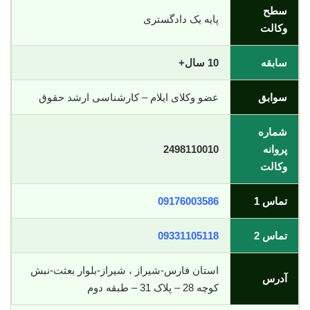
سطح
پایه یک دادگستری
وکالت
سابقه
10 سال+
سوابق
عضو وکلای ایلام – کارشناسی ارشد حقوق
شماره
پروانه
2498110010
وکالت
تماس 1
09176003586
تماس 2
09331105118
استان فارس-شیراز ، شیراز-بلوار بعثت-نبش
آدرس
کوچه 28 – پلاک 31 – طبقه دوم