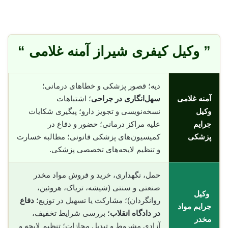
” وکیل کیفری شیراز آمنه غلامی “
دیه؛ قصور پزشکی و خطاهای درمانی؛
آمنه غلامی
سهل‌انگاری در جراحی
؛ اشتباهات
وکیل
نسخه‌نویسی و تجویز دارو؛ پیگیری شکایات
جرایم
علیه مراکز درمانی؛ حضور و دفاع در
پزشکی
کمیسیون‌های پزشکی قانونی؛ مطالبه خسارت
و تنظیم لایحه‌های تخصصی پزشکی.
حمل، نگهداری، خرید و فروش مواد مخدر
صنعتی و سنتی (شیشه، تریاک، هروئین،
وکیل
روانگردان)؛ مشارکت یا تسهیل در توزیع؛
دفاع
جرایم مواد
در دادگاه انقلاب
؛ بررسی شرایط تخفیف،
مخدر
آزادی مشروط و تبدیل مجازات؛ تنظیم لایحه و