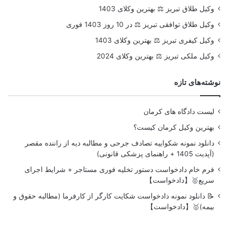
وکیل طلاق تبریز ⚖️ بهترین وکلای 1403
وکیل طلاق توافقی تبریز ⚖️ در 10 روز 1403 فوری
وکیل کیفری تبریز ⚖️ بهترین وکلای 1403
وکیل ملکی تبریز ⚖️ بهترین وکلای 2024
نوشته‌های تازه
لیست دادگاه های کرمان
بهترین وکیل کرمان کیست؟
دانلود نمونه شکواییه تصادف جرحی و مطالبه دیه از راننده مقصر
(آپدیت 1405 + راهنمای پزشکی قانونی)
فرم خام دادخواست دستور تخلیه فوری مستاجر + شرایط اجرای
سریع🥇【دادخواست】
📝 دانلود نمونه دادخواست شکایت کارگر از کارفرما (مطالبه حقوق و
بیمه)🥇【دادخواست】