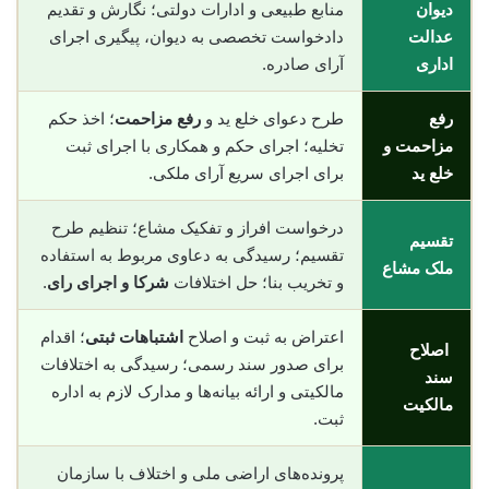
دیوان
منابع طبیعی و ادارات دولتی؛ نگارش و تقدیم
عدالت
دادخواست تخصصی به دیوان، پیگیری اجرای
اداری
آرای صادره.
رفع
طرح دعوای خلع ید و
رفع مزاحمت
؛ اخذ حکم
مزاحمت و
تخلیه؛ اجرای حکم و همکاری با اجرای ثبت
خلع ید
برای اجرای سریع آرای ملکی.
درخواست افراز و تفکیک مشاع؛ تنظیم طرح
تقسیم
تقسیم؛ رسیدگی به دعاوی مربوط به استفاده
ملک مشاع
و تخریب بنا؛ حل اختلافات
شرکا و اجرای رای
.
اعتراض به ثبت و اصلاح
اشتباهات ثبتی
؛ اقدام
اصلاح
برای صدور سند رسمی؛ رسیدگی به اختلافات
سند
مالکیتی و ارائه بیانه‌ها و مدارک لازم به اداره
مالکیت
ثبت.
پرونده‌های اراضی ملی و اختلاف با سازمان