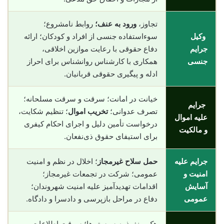
تجاوز،
ورود به عنف؛
روابط نامشروع؛
وکیل
سوءاستفاده جنسی از افراد و کودکان؛ ارائه
جرایم
دفاع حقوقی با رعایت موازین اخلاقی،
جنسی
همکاری با کارشناس روانشناس برای احراز
ادله و پیگیری حقوقی قربانیان.
خیانت در امانت؛ سرقت و سرقت مسلحانه؛
جرایم
تصرف عدوانی؛
تخریب اموال
؛ تنظیم شکایت،
علیه اموال
درخواست تأمین دلیل و اجرای احکام کیفری
و مالکیت
برای استیفای حقوق ذی‌نفعان.
جرایم علیه
حمل سلاح غیرمجاز
؛ اخلال در نظم و امنیت
امنیت و
عمومی؛ شرکت در تجمعات غیرمجاز؛
آسایش
اقدامات تهدیدآمیز علیه امنیت شهروندان؛
عمومی
دفاع در مراحل بازپرسی و دادسرا و دادگاه.
هک و نفوذ به سیستم‌ها؛ سرقت اطلاعات و