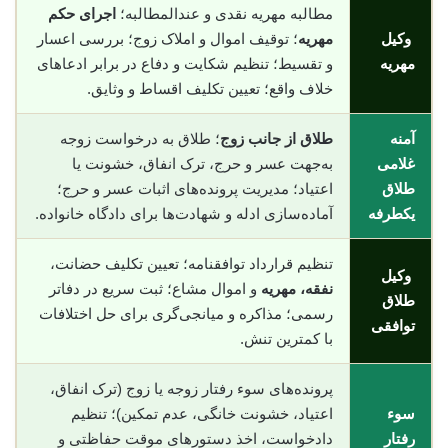
مطالبه مهریه نقدی و عندالمطالبه؛
اجرای حکم
وکیل
مهریه
؛ توقیف اموال و املاک زوج؛ بررسی اعسار
مهریه
و تقسیط؛ تنظیم شکایت و دفاع در برابر ادعاهای
خلاف واقع؛ تعیین تکلیف اقساط و وثایق.
آمنه
طلاق از جانب زوج
؛ طلاق به درخواست زوجه
غلامی
به‌جهت عسر و حرج، ترک انفاق، خشونت یا
طلاق
اعتیاد؛ مدیریت پرونده‌های اثبات عسر و حرج؛
یکطرفه
آماده‌سازی ادله و شهادت‌ها برای دادگاه خانواده.
تنظیم قرارداد توافقنامه؛ تعیین تکلیف حضانت،
وکیل
نفقه، مهریه
و اموال مشاع؛ ثبت سریع در دفاتر
طلاق
رسمی؛ مذاکره و میانجی‌گری برای حل اختلافات
توافقی
با کمترین تنش.
پرونده‌های سوء رفتار زوجه یا زوج (ترک انفاق،
سوء
اعتیاد، خشونت خانگی، عدم تمکین)؛ تنظیم
رفتار
دادخواست، اخذ دستورهای موقت حفاظتی و