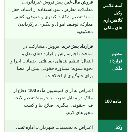
فروش مال غیر
، پیش‌فروش غیرقانونی،
آمنه غلامی
معاملات معارض، سوء‌استفاده از اسناد، جعل
وکیل
سند؛ تنظیم شکایت کیفری و حقوقی، کشف
کلاهبرداری
مدارک، توقیف اموال و پیگیری بازگرداندن
های ملکی
محکوم‌به.
قرارداد پیش‌خرید
، فروش، مشارکت در
تنظیم
ساخت، اجاره، رهن و قراردادهای نقل و
قرارداد
انتقال؛ تنظیم بندهای حفاظتی، ضمانت اجرا و
ملکی
نحوه تسویه؛ مشاوره حقوقی پیش از امضا
برای جلوگیری از اختلافات.
اعتراض به آرای کمیسیون
ماده 100
؛ دفاع از
مالک در مقابل تخریب یا جریمه؛ تنظیم لایحه
ماده 100
فنی-حقوقی، پیگیری اصلاح بنا و کسب
مجوزهای لازم.
وکیل
اعتراض به تصمیمات شهرداری،
اداره ثبت
،