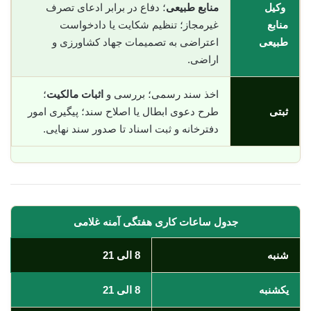
وکیل
منابع طبیعی
؛ دفاع در برابر ادعای تصرف
منابع
غیرمجاز؛ تنظیم شکایت یا دادخواست
طبیعی
اعتراضی به تصمیمات جهاد کشاورزی و
اراضی.
اخذ سند رسمی؛ بررسی و
اثبات مالکیت
؛
ثبتی
طرح دعوی ابطال یا اصلاح سند؛ پیگیری امور
دفترخانه و ثبت اسناد تا صدور سند نهایی.
جدول ساعات کاری هفتگی آمنه غلامی
شنبه
8 الی 21
یکشنبه
8 الی 21