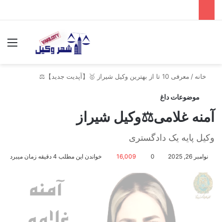
جستجو برای
منو
خانه
/
معرفی 10 تا از بهترین وکیل شیراز 🥇【آپدیت جدید】⚖️
موضوعات داغ
آمنه غلامی⚖️وکیل شیراز
وکیل پایه یک دادگستری
نوامبر 26, 2025
0
16,009
خواندن این مطلب 4 دقیقه زمان میبرد