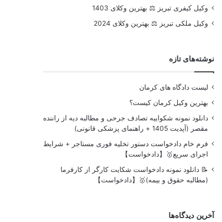
وکیل کیفری تبریز ⚖️ بهترین وکلای 1403
وکیل ملکی تبریز ⚖️ بهترین وکلای 2024
نوشته‌های تازه
لیست دادگاه های کرمان
بهترین وکیل کرمان کیست؟
دانلود نمونه شکواییه تصادف جرحی و مطالبه دیه از راننده
مقصر (آپدیت 1405 + راهنمای پزشکی قانونی)
فرم خام دادخواست دستور تخلیه فوری مستاجر + شرایط
اجرای سریع🥇【دادخواست】
📝 دانلود نمونه دادخواست شکایت کارگر از کارفرما
(مطالبه حقوق و بیمه)🥇【دادخواست】
آخرین دیدگاه‌ها