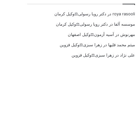
roya rasooli
در
دکتر رویا رسولی⚖️وکیل کرمان
موسسه آلفا
در
دکتر رویا رسولی⚖️وکیل کرمان
مهرنوش
در
آسیه آزمون⚖️وکیل اصفهان
میثم محمد قلیها
در
زهرا سبزی⚖️وکیل قزوین
علی نژاد
در
زهرا سبزی⚖️وکیل قزوین