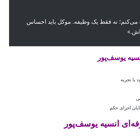
 می‌کنم؛ نه فقط یک وظیفه. موکل باید احساس
اش.»
سیه یوسف‌پور
 یا تجربه
لی
ایان اجرای حکم
فه‌ای
انسیه یوسف‌پور