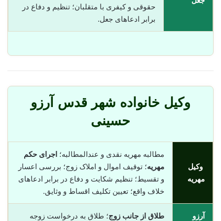
جعل
حقوقی و کیفری با متقلبان؛ تنظیم و دفاع در
برابر ادعاهای جعل.
وکیل خانواده شهر قدس آرزو
حسینی
مطالبه مهریه نقدی و عندالمطالبه؛
اجرای حکم
وکیل
مهریه
؛ توقیف اموال و املاک زوج؛ بررسی اعسار
مهریه
و تقسیط؛ تنظیم شکایت و دفاع در برابر ادعاهای
خلاف واقع؛ تعیین تکلیف اقساط و وثایق.
آرزو
طلاق از جانب زوج
؛ طلاق به درخواست زوجه