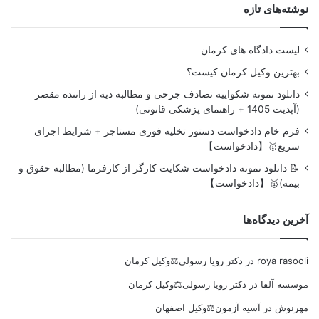
نوشته‌های تازه
لیست دادگاه های کرمان
بهترین وکیل کرمان کیست؟
دانلود نمونه شکواییه تصادف جرحی و مطالبه دیه از راننده مقصر
(آپدیت 1405 + راهنمای پزشکی قانونی)
فرم خام دادخواست دستور تخلیه فوری مستاجر + شرایط اجرای
سریع🥇【دادخواست】
📝 دانلود نمونه دادخواست شکایت کارگر از کارفرما (مطالبه حقوق و
بیمه)🥇【دادخواست】
آخرین دیدگاه‌ها
roya rasooli
در
دکتر رویا رسولی⚖️وکیل کرمان
موسسه آلفا
در
دکتر رویا رسولی⚖️وکیل کرمان
مهرنوش
در
آسیه آزمون⚖️وکیل اصفهان