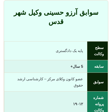
سوابق آرزو حسینی وکیل شهر
قدس
سطح
پایه یک دادگستری
وکالت
سابقه
5 سال+
عضو کانون وکلای مرکز – کارشناسی ارشد
سوابق
حقوق
شماره
پروانه
١٩٠١٢
وکالت