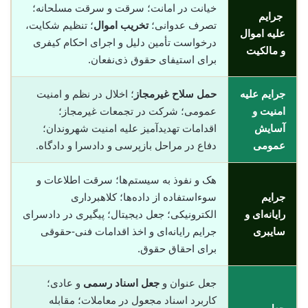
خیانت در امانت؛ سرقت و سرقت مسلحانه؛
جرایم
تصرف عدوانی؛
تخریب اموال
؛ تنظیم شکایت،
علیه اموال
درخواست تأمین دلیل و اجرای احکام کیفری
و مالکیت
برای استیفای حقوق ذی‌نفعان.
جرایم علیه
حمل سلاح غیرمجاز
؛ اخلال در نظم و امنیت
امنیت و
عمومی؛ شرکت در تجمعات غیرمجاز؛
آسایش
اقدامات تهدیدآمیز علیه امنیت شهروندان؛
عمومی
دفاع در مراحل بازپرسی و دادسرا و دادگاه.
هک و نفوذ به سیستم‌ها؛ سرقت اطلاعات و
جرایم
سوء‌استفاده از داده‌ها؛ کلاهبرداری
رایانه‌ای و
الکترونیکی؛ جعل دیجیتال؛ پیگیری در دادسرای
سایبری
جرایم رایانه‌ای و اخذ اقدامات فنی-حقوقی
برای احقاق حقوق.
جعل عنوان و
جعل اسناد رسمی
و عادی؛
کاربرد اسناد مجعول در معاملات؛ مقابله