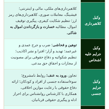
کلاهبرداری‌های ملکی، مالی و اینترنتی؛
فیشینگ، معاملات صوری، کلاهبرداری‌های رمز
وکیل
ارز؛ تنظیم شکایت کیفری، پیگیری توقیف
کلاهبرداری
اموال، مطالبه
خسارت و بازگرداندن اموال به
شاکی
.
توهین و فحاشی
؛ ضرب و جرح عمدی و
وکیل
غیرعمد؛ تهدید و آزار؛ افترا و نشر اکاذیب؛
جرایم علیه
تنظیم شکوائیه و دفاع حقوقی برای مصونیت
اشخاص
از مجازات و احقاق حق مدعی.
تجاوز،
ورود به عنف؛
روابط نامشروع؛
وکیل
سوءاستفاده جنسی از افراد و کودکان؛ ارائه
جرایم
دفاع حقوقی با رعایت موازین اخلاقی،
جنسی
همکاری با کارشناس روانشناس برای احراز
ادله و پیگیری حقوقی قربانیان.