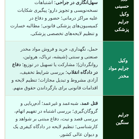
سهل‌انگاری در جراحی
؛ اشتباهات
حسینی
نسخه‌نویسی و تجویز دارو؛ پیگیری شکایات
وکیل
علیه مراکز درمانی؛ حضور و دفاع در
جرایم
کمیسیون‌های پزشکی قانونی؛ مطالبه خسارت
پزشکی
و تنظیم لایحه‌های تخصصی پزشکی.
حمل، نگهداری، خرید و فروش مواد مخدر
صنعتی و سنتی (شیشه، تریاک، هروئین،
وکیل
روانگردان)؛ مشارکت یا تسهیل در توزیع؛
دفاع
جرایم مواد
در دادگاه انقلاب
؛ بررسی شرایط تخفیف،
مخدر
آزادی مشروط و تبدیل مجازات؛ تنظیم لایحه و
اقدامات قانونی برای بازگرداندن حقوق متهم.
قتل عمد
، شبه‌عمد و غیرعمد؛ آدم‌ربایی و
گروگان‌گیری؛ بررسی اشتباه در تفهیم اتهام،
جرایم
بررسی قصد و نیت، دفاع مبتنی بر شواهد و
سنگین
کارشناسی؛ تنظیم لایحه در دادگاه کیفری یک
و دیوان عالی کشور.