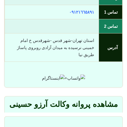
تماس 1
٠٩١٢١٦٦٥٨٩١
تماس 2
استان تهران-شهر قدس -شهرقدس خ امام
آدرس
خمینی نرسیده به میدان آزادی روبروی پاساژ
طریق نیا
+
مشاهده پروانه وکالت آرزو حسینی