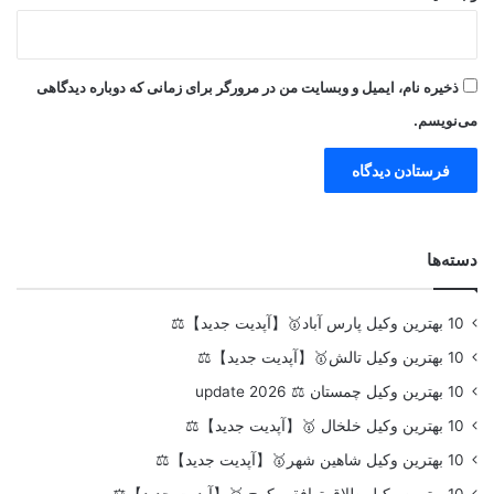
ذخیره نام، ایمیل و وبسایت من در مرورگر برای زمانی که دوباره دیدگاهی
می‌نویسم.
دسته‌ها
10 بهترین وکیل پارس آباد🥇【آپدیت جدید】⚖️
10 بهترین وکیل تالش🥇【آپدیت جدید】⚖️
10 بهترین وکیل چمستان ⚖️ update 2026
10 بهترین وکیل خلخال 🥇【آپدیت جدید】⚖️
10 بهترین وکیل شاهین شهر🥇【آپدیت جدید】⚖️
10 بهترین وکیل طلاق توافقی کرج 🥇【آپدیت جدید】⚖️