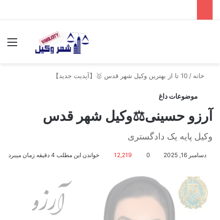
جستجو برای
منو
خانه
/
10 تا از بهترین وکیل شهر قدس 🥇【آپدیت جدید】
موضوعات داغ
آرزو حسینی⚖️وکیل شهر قدس
وکیل پایه یک دادگستری
دسامبر 16, 2025
0
12,219
خواندن این مطلب 4 دقیقه زمان میبرد