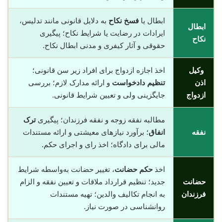
ابطال یا
فسخ نکاح
به دلایل قانونی مانند تدلیس،
ابطال
ایرادات در رضایت یا شرایط نکاح؛ پیگیری
نکاح
حقوقی و آثار کیفری و مدنی ابطال نکاح.
وکیل
اخذ اجازه ازدواج برای افراد زیر سن قانونی؛
اذن
تنظیم دادخواست
و ارائه مدارک لازم؛ بررسی
ازدواج
جایگزینی ولی و تعیین شرایط قانونی.
مطالبه نفقه زوجه و نفقه فرزندان؛ پیگیری
ترک
نفقه
انفاق
؛ برآورد نیازهای معیشتی و ارائه مستندات
مالی برای دادگاه؛ اخذ رای و اجرای حکم.
اخذ
حکم حضانت
، تغییر حضانت به‌واسطه شرایط
حضانت
جدید؛ تنظیم قرارداد ملاقات و تعیین نفقه و الزام
فرزندان
به انجام تکالیف والدین؛ تهیه مستندات
روانشناسی در صورت نیاز.