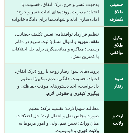
حسینی
به‌جهت عسر و حرج، ترک انفاق، خشونت یا
طلاق
اعتیاد؛ مدیریت پرونده‌های اثبات عسر و حرج؛
یکطرفه
آماده‌سازی ادله و شهادت‌ها برای دادگاه خانواده.
تنظیم قرارداد توافقنامه؛ تعیین تکلیف حضانت،
وکیل
نفقه، مهریه
و اموال مشاع؛ ثبت سریع در دفاتر
طلاق
رسمی؛ مذاکره و میانجی‌گری برای حل اختلافات
توافقی
با کمترین تنش.
پرونده‌های سوء رفتار زوجه یا زوج (ترک انفاق،
سوء
اعتیاد، خشونت خانگی، عدم تمکین)؛ تنظیم
رفتار
دادخواست، اخذ دستورهای موقت حفاظتی و
پیگیری کیفری و حقوقی لازم
.
مطالبه سهم‌الارث؛ تقسیم ترکه؛ تنظیم
ارث و
صورت‌مجلس نقل و انتقال ارث؛ حل اختلافات
ولایت
میان وراث؛ تعیین قیم، ولی و امور مربوط به
ولایت قهری
و قیمومیت.