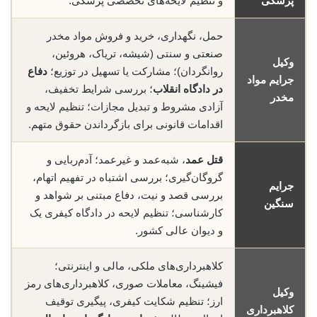
پزشکی
و تنظیم لایحه‌های تخصصی پزشکی.
حمل، نگهداری، خرید و فروش مواد مخدر
صنعتی و سنتی (شیشه، تریاک، هروئین،
وکیل
روانگردان)؛ مشارکت یا تسهیل در توزیع؛
دفاع
جرایم مواد
در دادگاه انقلاب
؛ بررسی شرایط تخفیف،
مخدر
آزادی مشروط و تبدیل مجازات؛ تنظیم لایحه و
اقدامات قانونی برای بازگرداندن حقوق متهم.
قتل عمد
، شبه‌عمد و غیرعمد؛ آدم‌ربایی و
گروگان‌گیری؛ بررسی اشتباه در تفهیم اتهام،
جرایم
بررسی قصد و نیت، دفاع مبتنی بر شواهد و
سنگین
کارشناسی؛ تنظیم لایحه در دادگاه کیفری یک
و دیوان عالی کشور.
کلاهبرداری‌های ملکی، مالی و اینترنتی؛
فیشینگ، معاملات صوری، کلاهبرداری‌های رمز
وکیل
ارز؛ تنظیم شکایت کیفری، پیگیری توقیف
کلاهبرداری