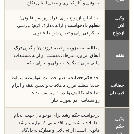
حقوقی و آثار کیفری و مدنی ابطال نکاح.
وکیل
اخذ اجازه ازدواج برای افراد زیر سن قانونی؛
اذن
تنظیم دادخواست
و ارائه مدارک لازم؛ بررسی
ازدواج
جایگزینی ولی و تعیین شرایط قانونی.
مطالبه نفقه زوجه و نفقه فرزندان؛ پیگیری
ترک
نفقه
انفاق
؛ برآورد نیازهای معیشتی و ارائه مستندات
مالی برای دادگاه؛ اخذ رای و اجرای حکم.
اخذ
حکم حضانت
، تغییر حضانت به‌واسطه شرایط
حضانت
جدید؛ تنظیم قرارداد ملاقات و تعیین نفقه و الزام
فرزندان
به انجام تکالیف والدین؛ تهیه مستندات
روانشناسی در صورت نیاز.
درخواست
حکم رشد
برای نوجوانان جهت انجام
وکیل
معاملات، اشتغال یا اقداماتی که نیازمند رشد
حکم
قانونی است؛ ارائه دلایل و مدارک به دادگاه
رشد