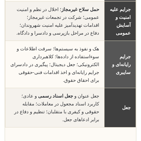
جرایم علیه
حمل سلاح غیرمجاز
؛ اخلال در نظم و امنیت
امنیت و
عمومی؛ شرکت در تجمعات غیرمجاز؛
آسایش
اقدامات تهدیدآمیز علیه امنیت شهروندان؛
عمومی
دفاع در مراحل بازپرسی و دادسرا و دادگاه.
هک و نفوذ به سیستم‌ها؛ سرقت اطلاعات و
جرایم
سوء‌استفاده از داده‌ها؛ کلاهبرداری
رایانه‌ای و
الکترونیکی؛ جعل دیجیتال؛ پیگیری در دادسرای
سایبری
جرایم رایانه‌ای و اخذ اقدامات فنی-حقوقی
برای احقاق حقوق.
جعل عنوان و
جعل اسناد رسمی
و عادی؛
کاربرد اسناد مجعول در معاملات؛ مقابله
جعل
حقوقی و کیفری با متقلبان؛ تنظیم و دفاع در
برابر ادعاهای جعل.