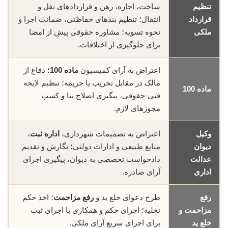
تنظیم
ساخت، اجاره، رهن و قراردادهای نقل و
قرارداد
انتقال؛ تنظیم بندهای حفاظتی، ضمانت اجرا و
ملکی
نحوه تسویه؛ مشاوره حقوقی پیش از امضا
برای جلوگیری از اختلافات.
اعتراض به آرای کمیسیون
ماده 100
؛ دفاع از
مالک در مقابل تخریب یا جریمه؛ تنظیم لایحه
ماده 100
فنی-حقوقی، پیگیری اصلاح بنا و کسب
مجوزهای لازم.
وکیل
اعتراض به تصمیمات شهرداری،
اداره ثبت
،
دیوان
منابع طبیعی و ادارات دولتی؛ نگارش و تقدیم
عدالت
دادخواست تخصصی به دیوان، پیگیری اجرای
اداری
آرای صادره.
رفع
طرح دعوای خلع ید و
رفع مزاحمت
؛ اخذ حکم
مزاحمت و
تخلیه؛ اجرای حکم و همکاری با اجرای ثبت
خلع ید
برای اجرای سریع آرای ملکی.