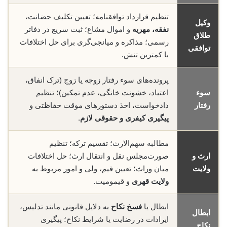
تنظیم قرارداد توافقنامه؛ تعیین تکلیف حضانت،
وکیل
نفقه، مهریه
و اموال مشاع؛ ثبت سریع در دفاتر
طلاق
رسمی؛ مذاکره و میانجی‌گری برای حل اختلافات
توافقی
با کمترین تنش.
پرونده‌های سوء رفتار زوجه یا زوج (ترک انفاق،
سوء
اعتیاد، خشونت خانگی، عدم تمکین)؛ تنظیم
رفتار
دادخواست، اخذ دستورهای موقت حفاظتی و
پیگیری کیفری و حقوقی لازم
.
مطالبه سهم‌الارث؛ تقسیم ترکه؛ تنظیم
ارث و
صورت‌مجلس نقل و انتقال ارث؛ حل اختلافات
ولایت
میان وراث؛ تعیین قیم، ولی و امور مربوط به
ولایت قهری
و قیمومیت.
ابطال یا
فسخ نکاح
به دلایل قانونی مانند تدلیس،
ابطال
ایرادات در رضایت یا شرایط نکاح؛ پیگیری
نکاح