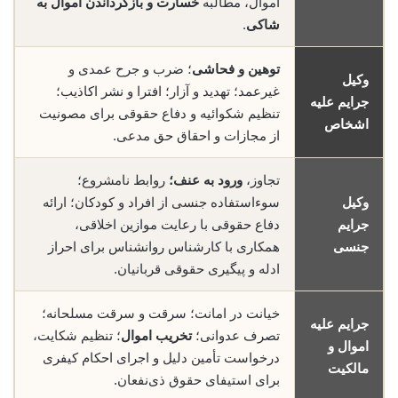
اموال، مطالبه
خسارت و بازگرداندن اموال به
شاکی
.
توهین و فحاشی
؛ ضرب و جرح عمدی و
وکیل
غیرعمد؛ تهدید و آزار؛ افترا و نشر اکاذیب؛
جرایم علیه
تنظیم شکوائیه و دفاع حقوقی برای مصونیت
اشخاص
از مجازات و احقاق حق مدعی.
تجاوز،
ورود به عنف؛
روابط نامشروع؛
وکیل
سوءاستفاده جنسی از افراد و کودکان؛ ارائه
جرایم
دفاع حقوقی با رعایت موازین اخلاقی،
جنسی
همکاری با کارشناس روانشناس برای احراز
ادله و پیگیری حقوقی قربانیان.
خیانت در امانت؛ سرقت و سرقت مسلحانه؛
جرایم علیه
تصرف عدوانی؛
تخریب اموال
؛ تنظیم شکایت،
اموال و
درخواست تأمین دلیل و اجرای احکام کیفری
مالکیت
برای استیفای حقوق ذی‌نفعان.