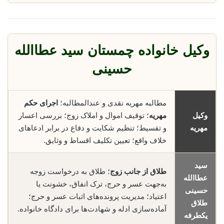
وکیل خانواده چمستان سید عطاالله
حسینی
مطالبه مهریه نقدی و عندالمطالبه؛
اجرای حکم
وکیل
مهریه
؛ توقیف اموال و املاک زوج؛ بررسی اعسار
مهریه
و تقسیط؛ تنظیم شکایت و دفاع در برابر ادعاهای
خلاف واقع؛ تعیین تکلیف اقساط و وثایق.
سید
طلاق از جانب زوج
؛ طلاق به درخواست زوجه
عطاالله
به‌جهت عسر و حرج، ترک انفاق، خشونت یا
حسینی
اعتیاد؛ مدیریت پرونده‌های اثبات عسر و حرج؛
طلاق
آماده‌سازی ادله و شهادت‌ها برای دادگاه خانواده.
یکطرفه