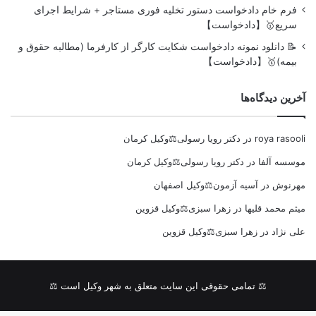
فرم خام دادخواست دستور تخلیه فوری مستاجر + شرایط اجرای
سریع🥇【دادخواست】
📝 دانلود نمونه دادخواست شکایت کارگر از کارفرما (مطالبه حقوق و
بیمه)🥇【دادخواست】
آخرین دیدگاه‌ها
roya rasooli
در
دکتر رویا رسولی⚖️وکیل کرمان
موسسه آلفا
در
دکتر رویا رسولی⚖️وکیل کرمان
مهرنوش
در
آسیه آزمون⚖️وکیل اصفهان
میثم محمد قلیها
در
زهرا سبزی⚖️وکیل قزوین
علی نژاد
در
زهرا سبزی⚖️وکیل قزوین
⚖ تمامی حقوقی این سایت متعلق به شهر وکیل است ⚖