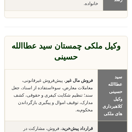
خانواده.
وکیل ملکی چمستان سید عطاالله
حسینی
سید
فروش مال غیر
، پیش‌فروش غیرقانونی،
عطاالله
معاملات معارض، سوء‌استفاده از اسناد، جعل
حسینی
سند؛ تنظیم شکایت کیفری و حقوقی، کشف
وکیل
مدارک، توقیف اموال و پیگیری بازگرداندن
کلاهبرداری
محکوم‌به.
های ملکی
قرارداد پیش‌خرید
، فروش، مشارکت در