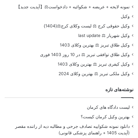
نمونه لایحه + عریضه + شکوائیه + دادخواست⚖️【آپدیت جدید】
وکیل
وکیل حقوقی کرج ⚖️ لیست وکلای کرج⚖️{1404}
وکیل شهریار ⚖️ last update
وکیل طلاق تبریز ⚖️ بهترین وکلای 1403
وکیل طلاق توافقی تبریز ⚖️ در 10 روز 1403 فوری
وکیل کیفری تبریز ⚖️ بهترین وکلای 1403
وکیل ملکی تبریز ⚖️ بهترین وکلای 2024
نوشته‌های تازه
لیست دادگاه های کرمان
بهترین وکیل کرمان کیست؟
دانلود نمونه شکواییه تصادف جرحی و مطالبه دیه از راننده مقصر
(آپدیت 1405 + راهنمای پزشکی قانونی)