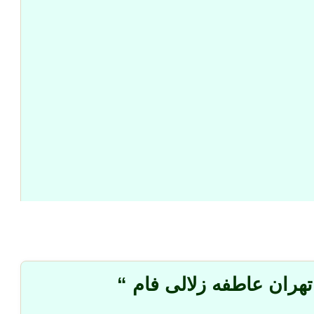
هران عاطفه زلالی فام “