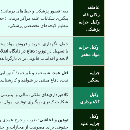
عاطفه
دیه؛ قصور پزشکی و خطاهای درمانی؛
زلالی فام
پیگیری شکایات علیه مراکز درمانی؛ ح
وکیل جرایم
تنظیم لایحه‌های تخصصی پزشکی.
پزشکی
حمل، نگهداری، خرید و فروش مواد مخد
وکیل جرایم
یا تسهیل در توزیع؛
دفاع در دادگاه انقلا
مواد مخدر
لایحه و اقدامات قانونی برای بازگردان
جرایم
قتل عمد
، شبه‌عمد و غیرعمد؛ آدم‌ربای
سنگین
نیت، دفاع مبتنی بر شواهد و کارشناسی
وکیل
کلاهبرداری‌های ملکی، مالی و اینترنتی
کلاهبرداری
شکایت کیفری، پیگیری توقیف اموال، 
وکیل
توهین و فحاشی
؛ ضرب و جرح عمدی و غی
جرایم علیه
حقوقی برای مصونیت از مجازات و اح