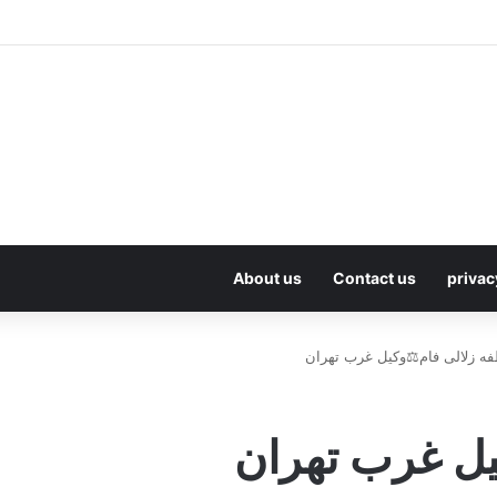
About us
Contact us
privac
ه زلالی فام⚖️وکیل غرب تهران
یل غرب تهران