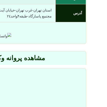
استان تهران-غرب تهران-خیابان آیت 
آدرس
مجتمع پاسارگاد-طبقه۴واحد٢٤
مشاهده پروانه وک