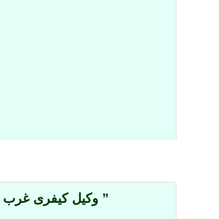
” وکیل کیفری غرب ت