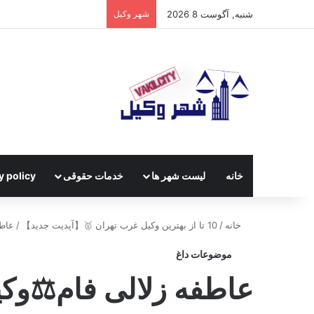
شنبه, آگوست 8 2026
شهر وکیل
خانه
لیست شهر ها
خدمات حقوقی
y policy
خانه
/
10 تا از بهترین وکیل غرب تهران 🥇【آپدیت جدید】
/
عاطف
موضوعات داغ
عاطفه زلالی فام⚖️وک