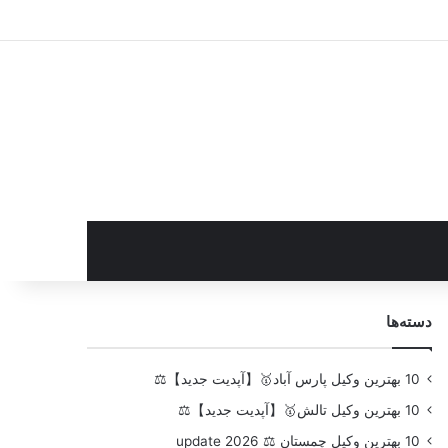
سایدبار
دسته‌ها
10 بهترین وکیل پارس آباد🥇【آپدیت جدید】⚖️
10 بهترین وکیل تالش🥇【آپدیت جدید】⚖️
10 بهترین وکیل چمستان ⚖️ update 2026