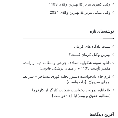
وکیل کیفری تبریز ⚖️ بهترین وکلای 1403
وکیل ملکی تبریز ⚖️ بهترین وکلای 2024
نوشته‌های تازه
لیست دادگاه های کرمان
بهترین وکیل کرمان کیست؟
دانلود نمونه شکواییه تصادف جرحی و مطالبه دیه از راننده
مقصر (آپدیت 1405 + راهنمای پزشکی قانونی)
فرم خام دادخواست دستور تخلیه فوری مستاجر + شرایط
اجرای سریع🥇【دادخواست】
📝 دانلود نمونه دادخواست شکایت کارگر از کارفرما
(مطالبه حقوق و بیمه)🥇【دادخواست】
آخرین دیدگاه‌ها