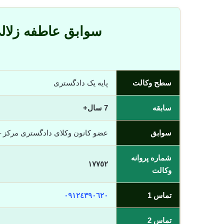
سوابق عاطفه زلال
سطح وکالت
پایه یک دادگستری
سابقه
7 سال+
سوابق
عضو کانون وکلای دادگستری مرکز 
شماره پروانه
١٧٧٥٢
وکالت
تماس 1
٠٩١٢٤٣٩٠٦٢٠
تماس 2