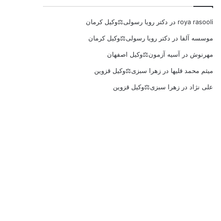
roya rasooli
در
دکتر رویا رسولی⚖️وکیل کرمان
موسسه آلفا
در
دکتر رویا رسولی⚖️وکیل کرمان
مهرنوش
در
آسیه آزمون⚖️وکیل اصفهان
میثم محمد قلیها
در
زهرا سبزی⚖️وکیل قزوین
علی نژاد
در
زهرا سبزی⚖️وکیل قزوین