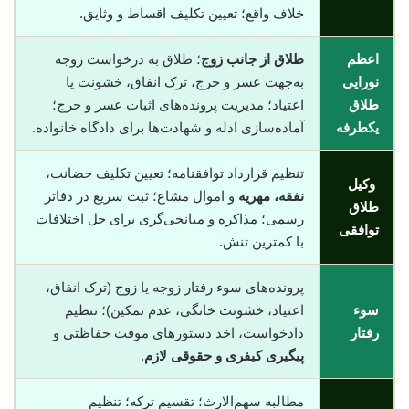
خلاف واقع؛ تعیین تکلیف اقساط و وثایق.
اعظم
طلاق از جانب زوج
؛ طلاق به درخواست زوجه
نورایی
به‌جهت عسر و حرج، ترک انفاق، خشونت یا
طلاق
اعتیاد؛ مدیریت پرونده‌های اثبات عسر و حرج؛
یکطرفه
آماده‌سازی ادله و شهادت‌ها برای دادگاه خانواده.
تنظیم قرارداد توافقنامه؛ تعیین تکلیف حضانت،
وکیل
نفقه، مهریه
و اموال مشاع؛ ثبت سریع در دفاتر
طلاق
رسمی؛ مذاکره و میانجی‌گری برای حل اختلافات
توافقی
با کمترین تنش.
پرونده‌های سوء رفتار زوجه یا زوج (ترک انفاق،
سوء
اعتیاد، خشونت خانگی، عدم تمکین)؛ تنظیم
رفتار
دادخواست، اخذ دستورهای موقت حفاظتی و
پیگیری کیفری و حقوقی لازم
.
مطالبه سهم‌الارث؛ تقسیم ترکه؛ تنظیم