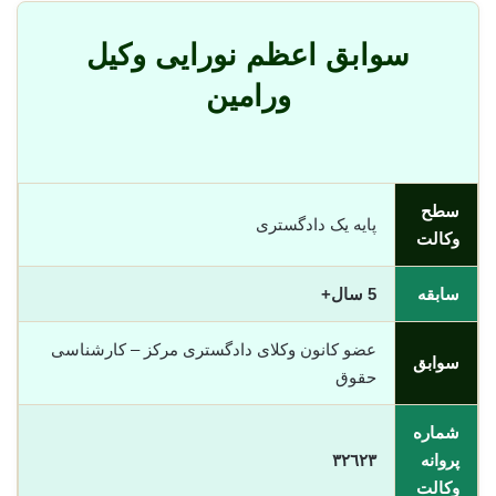
سوابق اعظم نورایی وکیل
ورامین
سطح
پایه یک دادگستری
وکالت
سابقه
5 سال+
عضو کانون وکلای دادگستری مرکز – کارشناسی
سوابق
حقوق
شماره
پروانه
٣٢٦٢٣
وکالت