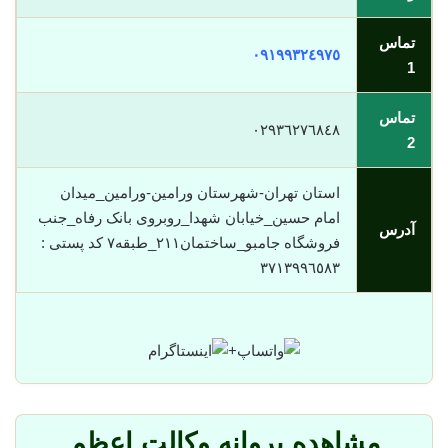
تماس
٠٩١٩٩٣٢٤٩٧٥
1
تماس
٠٢٩٣٦٢٧٦٨٤٨
2
استان تهران-شهرستان ورامین-ورامین_میدان
امام حسین_خیابان شهدا_روبروی بانک رفاه_جنب
آدرس
فروشگاه جامبو_ساختمان۲۱۱_طبقه٧ کد پستی :
٣٧١٣٩٩٦٥٨٣
+
مشاهده پروانه وکالت اعظم