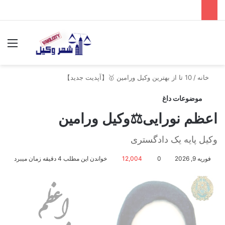
جستجو برای
منو
خانه
/
10 تا از بهترین وکیل ورامین 🥇【آپدیت جدید】
موضوعات داغ
اعظم نورایی⚖️وکیل ورامین
وکیل پایه یک دادگستری
فوریه 9, 2026
0
12,004
خواندن این مطلب 4 دقیقه زمان میبرد