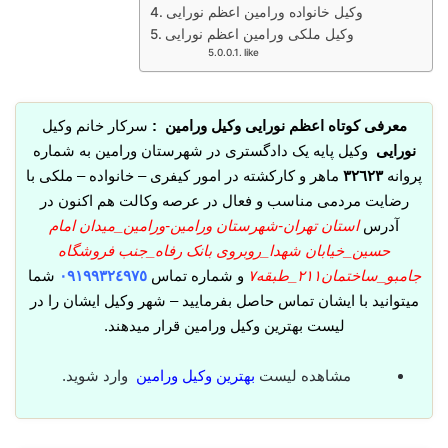
وکیل خانواده ورامین اعظم نورایی
وکیل ملکی ورامین اعظم نورایی
like
معرفی کوتاه اعظم نورایی وکیل ورامین :
سرکار خانم وکیل
نورایی
وکیل پایه یک دادگستری در شهرستان ورامین به شماره
پروانه
٣٢٦٢٣
ماهر و کارکشته در امور کیفری – خانواده – ملکی با
رضایت مردمی مناسب و فعال در عرصه وکالت هم اکنون در
آدرس
استان تهران-شهرستان ورامین-ورامین_میدان امام
حسین_خیابان شهدا_روبروی بانک رفاه_جنب فروشگاه
جامبو_ساختمان۲۱۱_طبقه٧
و شماره تماس
٠٩١٩٩٣٢٤٩٧٥
شما
میتوانید با ایشان تماس حاصل بفرمایید – شهر وکیل ایشان را در
لیست بهترین وکیل ورامین قرار میدهند.
مشاهده لیست
بهترین وکیل ورامین
وارد شوید.