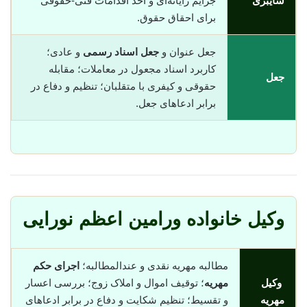
سایبری
جرایم رایانه‌ای و اخذ اقدامات فنی-حقوقی
برای احقاق حقوق.
جعل عنوان و
جعل اسناد رسمی
و عادی؛
کاربرد اسناد مجعول در معاملات؛ مقابله
جعل
حقوقی و کیفری با متقلبان؛ تنظیم و دفاع در
برابر ادعاهای جعل.
وکیل خانواده ورامین اعظم نورایی
مطالبه مهریه نقدی و عندالمطالبه؛
اجرای حکم
وکیل
مهریه
؛ توقیف اموال و املاک زوج؛ بررسی اعسار
مهریه
و تقسیط؛ تنظیم شکایت و دفاع در برابر ادعاهای