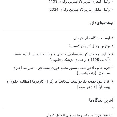
وکیل کیفری تبریز ⚖️ بهترین وکلای 1403
وکیل ملکی تبریز ⚖️ بهترین وکلای 2024
نوشته‌های تازه
لیست دادگاه های کرمان
بهترین وکیل کرمان کیست؟
دانلود نمونه شکواییه تصادف جرحی و مطالبه دیه از راننده مقصر
(آپدیت 1405 + راهنمای پزشکی قانونی)
فرم خام دادخواست دستور تخلیه فوری مستاجر + شرایط اجرای
سریع🥇【دادخواست】
📝 دانلود نمونه دادخواست شکایت کارگر از کارفرما (مطالبه حقوق و
بیمه)🥇【دادخواست】
آخرین دیدگاه‌ها
roya rasooli
در
دکتر رویا رسولی⚖️وکیل کرمان