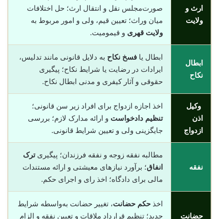
ارث و
صورت‌مجلس نقل و انتقال ارث؛ حل اختلافات
ولایت
میان وراث؛ تعیین قیم، ولی و امور مربوط به
ولایت قهری
و قیمومیت.
ابطال یا
فسخ نکاح
به دلایل قانونی مانند تدلیس،
ابطال
ایرادات در رضایت یا شرایط نکاح؛ پیگیری
نکاح
حقوقی و آثار کیفری و مدنی ابطال نکاح.
وکیل
اخذ اجازه ازدواج برای افراد زیر سن قانونی؛
اذن
تنظیم دادخواست
و ارائه مدارک لازم؛ بررسی
ازدواج
جایگزینی ولی و تعیین شرایط قانونی.
مطالبه نفقه زوجه و نفقه فرزندان؛ پیگیری
ترک
نفقه
انفاق
؛ برآورد نیازهای معیشتی و ارائه مستندات
مالی برای دادگاه؛ اخذ رای و اجرای حکم.
اخذ
حکم حضانت
، تغییر حضانت به‌واسطه شرایط
حضانت
جدید؛ تنظیم قرارداد ملاقات و تعیین نفقه و الزام