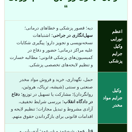
“
دیه؛ قصور پزشکی و خطاهای درمانی؛
اعظم
سهل‌انگاری در جراحی
؛ اشتباهات
نورایی
نسخه‌نویسی و تجویز دارو؛ پیگیری شکایات
وکیل
علیه مراکز درمانی؛ حضور و دفاع در
جرایم
کمیسیون‌های پزشکی قانونی؛ مطالبه خسارت
پزشکی
و تنظیم لایحه‌های تخصصی پزشکی.
حمل، نگهداری، خرید و فروش مواد مخدر
صنعتی و سنتی (شیشه، تریاک، هروئین،
وکیل
روانگردان)؛ مشارکت یا تسهیل در توزیع؛
دفاع
جرایم مواد
در دادگاه انقلاب
؛ بررسی شرایط تخفیف،
مخدر
آزادی مشروط و تبدیل مجازات؛ تنظیم لایحه و
اقدامات قانونی برای بازگرداندن حقوق متهم.
قتل عمد
، شبه‌عمد و غیرعمد؛ آدم‌ربایی و