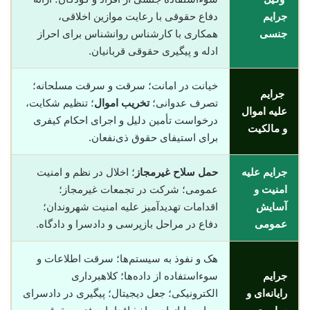
جرایم
دفاع حقوقی با رعایت موازین اخلاقی،
جنسی
همکاری با کارشناس روانشناس برای احراز
ادله و پیگیری حقوقی قربانیان.
خیانت در امانت؛ سرقت و سرقت مسلحانه؛
جرایم
تصرف عدوانی؛
تخریب اموال
؛ تنظیم شکایت،
علیه اموال
درخواست تأمین دلیل و اجرای احکام کیفری
و مالکیت
برای استیفای حقوق ذی‌نفعان.
جرایم علیه
حمل سلاح غیرمجاز
؛ اخلال در نظم و امنیت
امنیت و
عمومی؛ شرکت در تجمعات غیرمجاز؛
آسایش
اقدامات تهدیدآمیز علیه امنیت شهروندان؛
عمومی
دفاع در مراحل بازپرسی و دادسرا و دادگاه.
هک و نفوذ به سیستم‌ها؛ سرقت اطلاعات و
جرایم
سوء‌استفاده از داده‌ها؛ کلاهبرداری
رایانه‌ای و
الکترونیکی؛ جعل دیجیتال؛ پیگیری در دادسرای