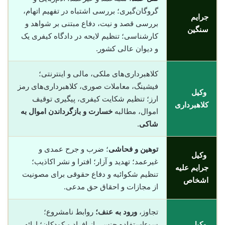
گروگان‌گیری؛ بررسی اشتباه در تفهیم اتهام،
جرایم
بررسی قصد و نیت، دفاع مبتنی بر شواهد و
سنگین
کارشناسی؛ تنظیم لایحه در دادگاه کیفری یک
و دیوان عالی کشور.
کلاهبرداری‌های ملکی، مالی و اینترنتی؛
فیشینگ، معاملات صوری، کلاهبرداری‌های رمز
وکیل
ارز؛ تنظیم شکایت کیفری، پیگیری توقیف
کلاهبرداری
اموال، مطالبه
خسارت و بازگرداندن اموال به
شاکی
.
توهین و فحاشی
؛ ضرب و جرح عمدی و
وکیل
غیرعمد؛ تهدید و آزار؛ افترا و نشر اکاذیب؛
جرایم علیه
تنظیم شکوائیه و دفاع حقوقی برای مصونیت
اشخاص
از مجازات و احقاق حق مدعی.
تجاوز،
ورود به عنف؛
روابط نامشروع؛
وکیل
سوءاستفاده جنسی از افراد و کودکان؛ ارائه