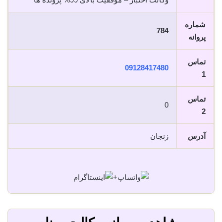
شماره
784
پروانه
تماس
09128417480
1
تماس
0
2
آدرس
زنجان
+