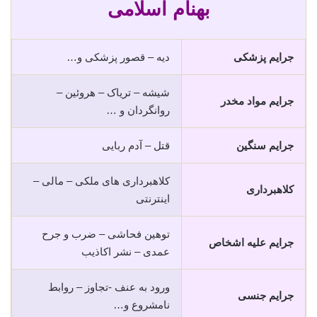
بهنام اسلامی
جرایم پزشکی
دیه – قصور پزشکی و…
شیشه – تریاک – هروئین –
جرایم مواد مخدر
روانگردان و …
جرایم سنگین
قتل – آدم ربایی
کلاهبرداری های ملکی – مالی –
کلاهبرداری
اینترنتی
توهین فحاشی – ضرب و جرح
جرایم علیه اشخاص
عمدی – نشر اکاذیب
ورود به عنف -تجاوز – روابط
جرایم جنسی
نامشروع و…