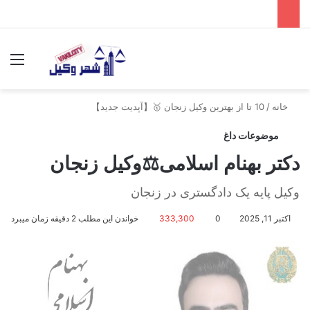
جستجو برای
منو
خانه
/
10 تا از بهترین وکیل زنجان 🥇【آپدیت جدید】
موضوعات داغ
دکتر بهنام اسلامی⚖️وکیل زنجان
وکیل پایه یک دادگستری در زنجان
اکتبر 11, 2025
0
333,300
خواندن این مطلب 2 دقیقه زمان میبرد