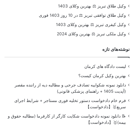
وکیل طلاق تبریز ⚖️ بهترین وکلای 1403
وکیل طلاق توافقی تبریز ⚖️ در 10 روز 1403 فوری
وکیل کیفری تبریز ⚖️ بهترین وکلای 1403
وکیل ملکی تبریز ⚖️ بهترین وکلای 2024
نوشته‌های تازه
لیست دادگاه های کرمان
بهترین وکیل کرمان کیست؟
دانلود نمونه شکواییه تصادف جرحی و مطالبه دیه از راننده مقصر
(آپدیت 1405 + راهنمای پزشکی قانونی)
فرم خام دادخواست دستور تخلیه فوری مستاجر + شرایط اجرای
سریع🥇【دادخواست】
📝 دانلود نمونه دادخواست شکایت کارگر از کارفرما (مطالبه حقوق و
بیمه)🥇【دادخواست】