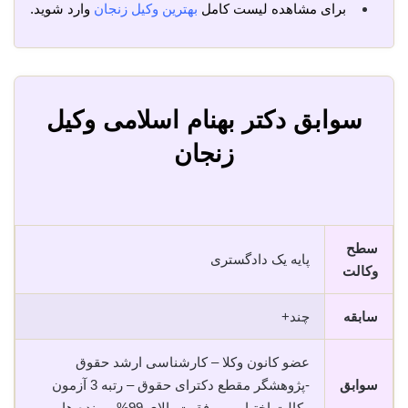
برای مشاهده لیست کامل
بهترین وکیل زنجان
وارد شوید.
سوابق دکتر بهنام اسلامی وکیل
زنجان
سطح
پایه یک دادگستری
وکالت
سابقه
چند+
عضو کانون وکلا – کارشناسی ارشد حقوق
سوابق
-پژوهشگر مقطع دکترای حقوق – رتبه 3 آزمون
وکالت اختبار – موفقیت بالای 99% پرونده ها