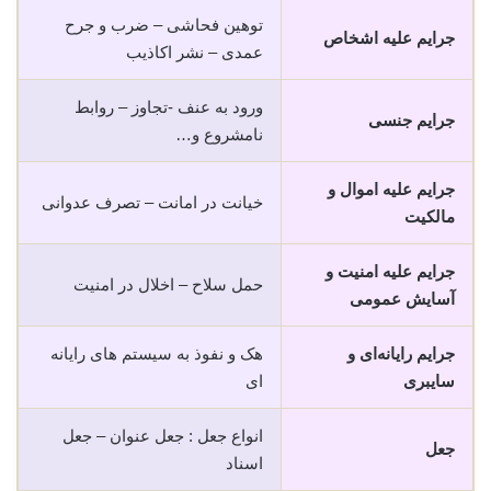
توهین فحاشی – ضرب و جرح
جرایم علیه اشخاص
عمدی – نشر اکاذیب
ورود به عنف -تجاوز – روابط
جرایم جنسی
نامشروع و…
جرایم علیه اموال و
خیانت در امانت – تصرف عدوانی
مالکیت
جرایم علیه امنیت و
حمل سلاح – اخلال در امنیت
آسایش عمومی
جرایم رایانه‌ای و
هک و نفوذ به سیستم های رایانه
سایبری
ای
انواع جعل : جعل عنوان – جعل
جعل
اسناد