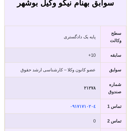
سوابق بهنام نیکو وکیل بوشهر
سطح
پایه یک دادگستری
وکالت
سابقه
10+
سوابق
عضو کانون وکلا – کارشناسی ارشد حقوق
شماره
٢١٢٧٨
صندوق
تماس 1
٠٩١٧١٧١٠٢٠٤
تماس 2
0