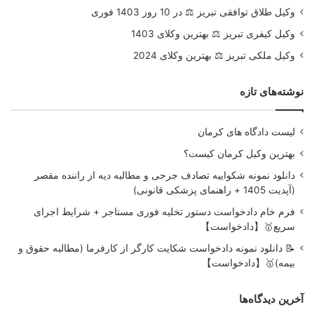
وکیل طلاق توافقی تبریز ⚖️ در 10 روز 1403 فوری
وکیل کیفری تبریز ⚖️ بهترین وکلای 1403
وکیل ملکی تبریز ⚖️ بهترین وکلای 2024
نوشته‌های تازه
لیست دادگاه های کرمان
بهترین وکیل کرمان کیست؟
دانلود نمونه شکواییه تصادف جرحی و مطالبه دیه از راننده مقصر
(آپدیت 1405 + راهنمای پزشکی قانونی)
فرم خام دادخواست دستور تخلیه فوری مستاجر + شرایط اجرای
سریع🥇【دادخواست】
📝 دانلود نمونه دادخواست شکایت کارگر از کارفرما (مطالبه حقوق و
بیمه)🥇【دادخواست】
آخرین دیدگاه‌ها