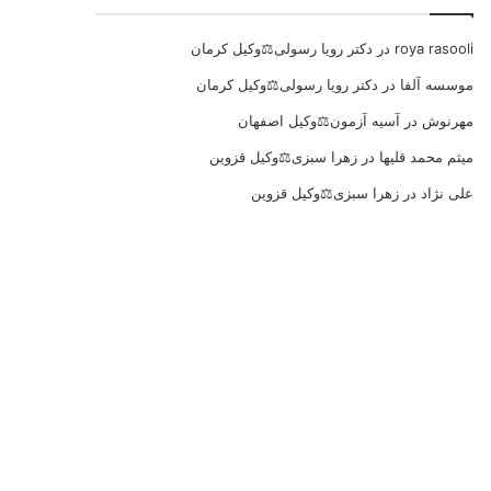
roya rasooli
در
دکتر رویا رسولی⚖️وکیل کرمان
موسسه آلفا
در
دکتر رویا رسولی⚖️وکیل کرمان
مهرنوش
در
آسیه آزمون⚖️وکیل اصفهان
میثم محمد قلیها
در
زهرا سبزی⚖️وکیل قزوین
علی نژاد
در
زهرا سبزی⚖️وکیل قزوین