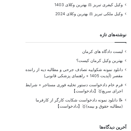
وکیل کیفری تبریز ⚖️ بهترین وکلای 1403
وکیل ملکی تبریز ⚖️ بهترین وکلای 2024
نوشته‌های تازه
لیست دادگاه های کرمان
بهترین وکیل کرمان کیست؟
دانلود نمونه شکواییه تصادف جرحی و مطالبه دیه از راننده
مقصر (آپدیت 1405 + راهنمای پزشکی قانونی)
فرم خام دادخواست دستور تخلیه فوری مستاجر + شرایط
اجرای سریع🥇【دادخواست】
📝 دانلود نمونه دادخواست شکایت کارگر از کارفرما
(مطالبه حقوق و بیمه)🥇【دادخواست】
آخرین دیدگاه‌ها