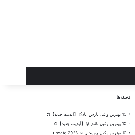
سایدبار
دسته‌ها
10 بهترین وکیل پارس آباد🥇【آپدیت جدید】⚖️
10 بهترین وکیل تالش🥇【آپدیت جدید】⚖️
10 بهترین وکیل چمستان ⚖️ update 2026