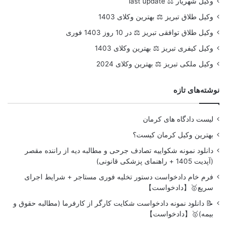
وکیل شهریار ⚖️ last update
وکیل طلاق تبریز ⚖️ بهترین وکلای 1403
وکیل طلاق توافقی تبریز ⚖️ در 10 روز 1403 فوری
وکیل کیفری تبریز ⚖️ بهترین وکلای 1403
وکیل ملکی تبریز ⚖️ بهترین وکلای 2024
نوشته‌های تازه
لیست دادگاه های کرمان
بهترین وکیل کرمان کیست؟
دانلود نمونه شکواییه تصادف جرحی و مطالبه دیه از راننده مقصر
(آپدیت 1405 + راهنمای پزشکی قانونی)
فرم خام دادخواست دستور تخلیه فوری مستاجر + شرایط اجرای
سریع🥇【دادخواست】
📝 دانلود نمونه دادخواست شکایت کارگر از کارفرما (مطالبه حقوق و
بیمه)🥇【دادخواست】