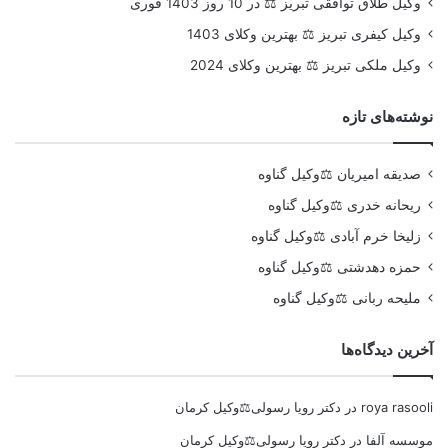
وکیل طلاق توافقی تبریز ⚖️ در 10 روز 1403 فوری
وکیل کیفری تبریز ⚖️ بهترین وکلای 1403
وکیل ملکی تبریز ⚖️ بهترین وکلای 2024
نوشته‌های تازه
صدیقه امیریان ⚖️وکیل گناوه
ریحانه خدری ⚖️وکیل گناوه
زلیخا خرم آبادی ⚖️وکیل گناوه
حمزه دهدشتی ⚖️وکیل گناوه
ملیحه ربانی ⚖️وکیل گناوه
آخرین دیدگاه‌ها
roya rasooli
در
دکتر رویا رسولی⚖️وکیل کرمان
موسسه آلفا
در
دکتر رویا رسولی⚖️وکیل کرمان