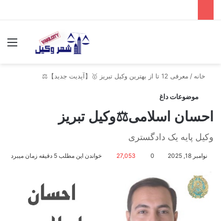
جستجو برای
منو
خانه
/
معرفی 12 تا از بهترین وکیل تبریز 🥇【آپدیت جدید】⚖️
موضوعات داغ
احسان اسلامی⚖️وکیل تبریز
وکیل پایه یک دادگستری
نوامبر 18, 2025
0
27,053
خواندن این مطلب 5 دقیقه زمان میبرد