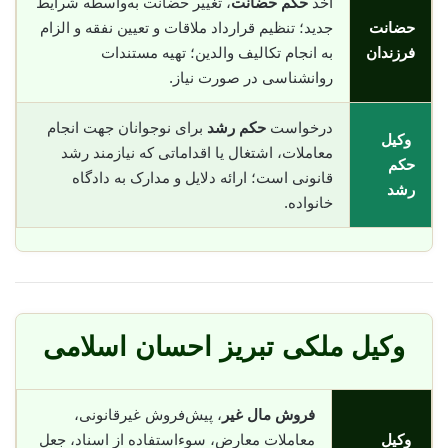
اخذ
حکم حضانت
، تغییر حضانت به‌واسطه شرایط
حضانت
جدید؛ تنظیم قرارداد ملاقات و تعیین نفقه و الزام
فرزندان
به انجام تکالیف والدین؛ تهیه مستندات
روانشناسی در صورت نیاز.
درخواست
حکم رشد
برای نوجوانان جهت انجام
وکیل
معاملات، اشتغال یا اقداماتی که نیازمند رشد
حکم
قانونی است؛ ارائه دلایل و مدارک به دادگاه
رشد
خانواده.
وکیل ملکی تبریز احسان اسلامی
فروش مال غیر
، پیش‌فروش غیرقانونی،
وکیل
معاملات معارض، سوء‌استفاده از اسناد، جعل