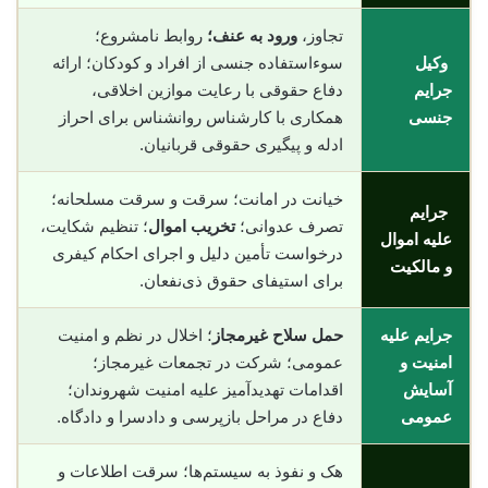
تجاوز،
ورود به عنف؛
روابط نامشروع؛
وکیل
سوءاستفاده جنسی از افراد و کودکان؛ ارائه
جرایم
دفاع حقوقی با رعایت موازین اخلاقی،
جنسی
همکاری با کارشناس روانشناس برای احراز
ادله و پیگیری حقوقی قربانیان.
خیانت در امانت؛ سرقت و سرقت مسلحانه؛
جرایم
تصرف عدوانی؛
تخریب اموال
؛ تنظیم شکایت،
علیه اموال
درخواست تأمین دلیل و اجرای احکام کیفری
و مالکیت
برای استیفای حقوق ذی‌نفعان.
جرایم علیه
حمل سلاح غیرمجاز
؛ اخلال در نظم و امنیت
امنیت و
عمومی؛ شرکت در تجمعات غیرمجاز؛
آسایش
اقدامات تهدیدآمیز علیه امنیت شهروندان؛
عمومی
دفاع در مراحل بازپرسی و دادسرا و دادگاه.
هک و نفوذ به سیستم‌ها؛ سرقت اطلاعات و