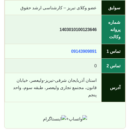
سوابق
عضو وکلای تبریز – کارشناسی ارشد حقوق
شماره
پروانه
1403010100123646
وکالت
تماس 1
09143909891
تماس 2
0
استان آذربایجان شرقی-تبریز-ولیعصر، خیابان
آدرس
قانون، مجتمع تجاری ولیعصر، طبقه سوم، واحد
پنجم
+