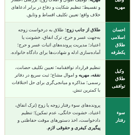
مهریه
و تقسیط؛ تنظیم شکایت و دفاع در برابر ادعاهای
خلاف واقع؛ تعیین تکلیف اقساط و وثایق.
احسان
طلاق از جانب زوج
؛ طلاق به درخواست زوجه
اسلامی
به‌جهت عسر و حرج، ترک انفاق، خشونت یا
طلاق
اعتیاد؛ مدیریت پرونده‌های اثبات عسر و حرج؛
یکطرفه
آماده‌سازی ادله و شهادت‌ها برای دادگاه خانواده.
تنظیم قرارداد توافقنامه؛ تعیین تکلیف حضانت،
وکیل
نفقه، مهریه
و اموال مشاع؛ ثبت سریع در دفاتر
طلاق
رسمی؛ مذاکره و میانجی‌گری برای حل اختلافات
توافقی
با کمترین تنش.
پرونده‌های سوء رفتار زوجه یا زوج (ترک انفاق،
سوء
اعتیاد، خشونت خانگی، عدم تمکین)؛ تنظیم
رفتار
دادخواست، اخذ دستورهای موقت حفاظتی و
پیگیری کیفری و حقوقی لازم
.