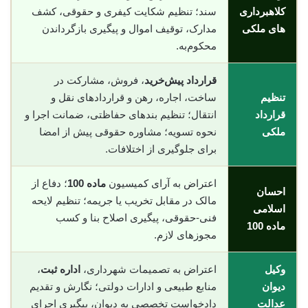
کلاهبرداری
سند؛ تنظیم شکایت کیفری و حقوقی، کشف
های ملکی
مدارک، توقیف اموال و پیگیری بازگرداندن
محکوم‌به.
قرارداد پیش‌خرید
، فروش، مشارکت در
تنظیم
ساخت، اجاره، رهن و قراردادهای نقل و
قرارداد
انتقال؛ تنظیم بندهای حفاظتی، ضمانت اجرا و
ملکی
نحوه تسویه؛ مشاوره حقوقی پیش از امضا
برای جلوگیری از اختلافات.
اعتراض به آرای کمیسیون
ماده 100
؛ دفاع از
احسان
مالک در مقابل تخریب یا جریمه؛ تنظیم لایحه
اسلامی
فنی-حقوقی، پیگیری اصلاح بنا و کسب
ماده 100
مجوزهای لازم.
وکیل
اعتراض به تصمیمات شهرداری،
اداره ثبت
،
دیوان
منابع طبیعی و ادارات دولتی؛ نگارش و تقدیم
عدالت
دادخواست تخصصی به دیوان، پیگیری اجرای