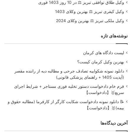
وکیل طلاق توافقی تبریز ⚖️ در 10 روز 1403 فوری
وکیل کیفری تبریز ⚖️ بهترین وکلای 1403
وکیل ملکی تبریز ⚖️ بهترین وکلای 2024
نوشته‌های تازه
لیست دادگاه های کرمان
بهترین وکیل کرمان کیست؟
دانلود نمونه شکواییه تصادف جرحی و مطالبه دیه از راننده مقصر
(آپدیت 1405 + راهنمای پزشکی قانونی)
فرم خام دادخواست دستور تخلیه فوری مستاجر + شرایط اجرای
سریع🥇【دادخواست】
📝 دانلود نمونه دادخواست شکایت کارگر از کارفرما (مطالبه حقوق و
بیمه)🥇【دادخواست】
آخرین دیدگاه‌ها