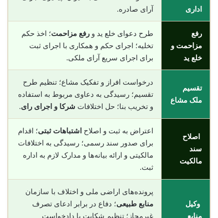
اداری
آرای صادره.
رفع
طرح دعوای خلع ید و
رفع مزاحمت
؛ اخذ حکم
مزاحمت و
تخلیه؛ اجرای حکم و همکاری با اجرای ثبت
خلع ید
برای اجرای سریع آرای ملکی.
درخواست افراز و تفکیک مشاع؛ تنظیم طرح
تقسیم
تقسیم؛ رسیدگی به دعاوی مربوط به استفاده
ملک مشاع
و تخریب بنا؛ حل اختلافات
شرکا و اجرای رای
.
اعتراض به ثبت و اصلاح
اشتباهات ثبتی
؛ اقدام
اصلاح
برای صدور سند رسمی؛ رسیدگی به اختلافات
سند
مالکیتی و ارائه بیانه‌ها و مدارک لازم به اداره
مالکیت
ثبت.
پرونده‌های اراضی ملی و اختلاف با سازمان
وکیل
منابع طبیعی
؛ دفاع در برابر ادعای تصرف
منابع
غیرمجاز؛ تنظیم شکایت یا دادخواست