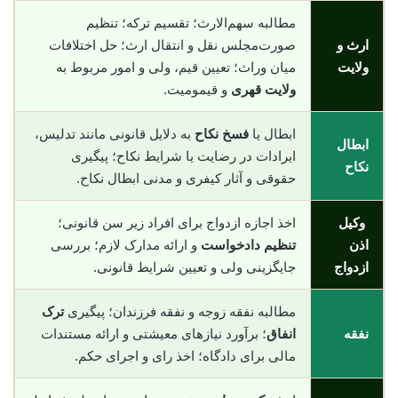
مطالبه سهم‌الارث؛ تقسیم ترکه؛ تنظیم
ارث و
صورت‌مجلس نقل و انتقال ارث؛ حل اختلافات
ولایت
میان وراث؛ تعیین قیم، ولی و امور مربوط به
ولایت قهری
و قیمومیت.
ابطال یا
فسخ نکاح
به دلایل قانونی مانند تدلیس،
ابطال
ایرادات در رضایت یا شرایط نکاح؛ پیگیری
نکاح
حقوقی و آثار کیفری و مدنی ابطال نکاح.
وکیل
اخذ اجازه ازدواج برای افراد زیر سن قانونی؛
اذن
تنظیم دادخواست
و ارائه مدارک لازم؛ بررسی
ازدواج
جایگزینی ولی و تعیین شرایط قانونی.
مطالبه نفقه زوجه و نفقه فرزندان؛ پیگیری
ترک
نفقه
انفاق
؛ برآورد نیازهای معیشتی و ارائه مستندات
مالی برای دادگاه؛ اخذ رای و اجرای حکم.