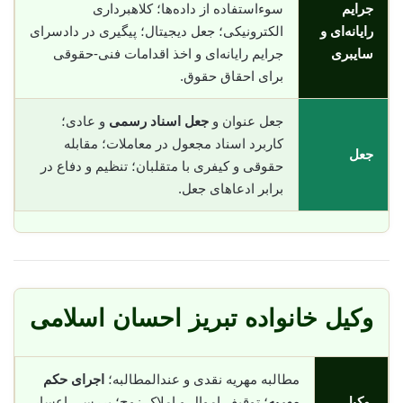
جرایم
سوء‌استفاده از داده‌ها؛ کلاهبرداری
رایانه‌ای و
الکترونیکی؛ جعل دیجیتال؛ پیگیری در دادسرای
سایبری
جرایم رایانه‌ای و اخذ اقدامات فنی-حقوقی
برای احقاق حقوق.
جعل عنوان و
جعل اسناد رسمی
و عادی؛
کاربرد اسناد مجعول در معاملات؛ مقابله
جعل
حقوقی و کیفری با متقلبان؛ تنظیم و دفاع در
برابر ادعاهای جعل.
وکیل خانواده تبریز احسان اسلامی
مطالبه مهریه نقدی و عندالمطالبه؛
اجرای حکم
وکیل
مهریه
؛ توقیف اموال و املاک زوج؛ بررسی اعسار