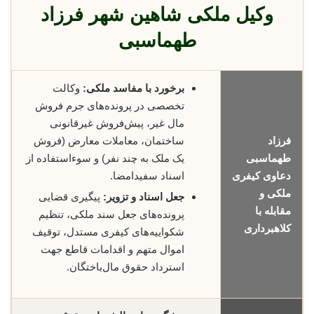
وکیل ملکی شاهین شهر فرزاد
طهماسبی
برخورد با مفاسد ملکی:
وکالت
تخصصی در پرونده‌های جرم فروش
مال غیر، پیش‌فروش غیرقانونی
فرزاد
ساختمان، معاملات معارض (فروش
طهماسبی
یک ملک به چند نفر) و سوءاستفاده از
دعاوی کیفری
اسناد سفیدامضا.
ملکی و
جعل اسناد و تزویر:
پیگیری قضایی
مقابله با
پرونده‌های جعل سند ملکی، تنظیم
کلاهبرداری
شکواییه‌های کیفری مستدل، توقیف
اموال متهم و اقدامات قاطع جهت
استرداد حقوق مال‌باختگان.