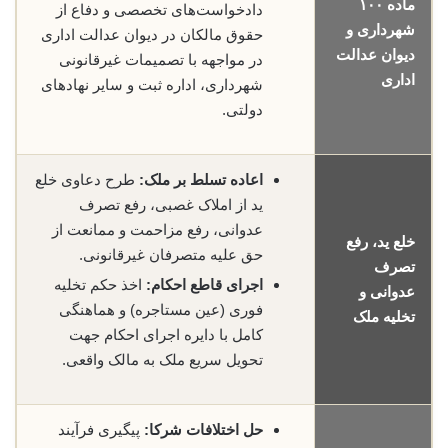
ماده ۱۰۰
دادخواست‌های تخصصی و دفاع از
شهرداری و
حقوق مالکان در دیوان عدالت اداری
دیوان عدالت
در مواجهه با تصمیمات غیرقانونی
اداری
شهرداری، اداره ثبت و سایر نهادهای
دولتی.
اعاده تسلط بر ملک:
طرح دعاوی خلع
ید از املاک غصبی، رفع تصرف
عدوانی، رفع مزاحمت و ممانعت از
خلع ید، رفع
حق علیه متصرفان غیرقانونی.
تصرف
اجرای قاطع احکام:
اخذ حکم تخلیه
عدوانی و
فوری (عین مستاجره) و هماهنگی
تخلیه ملک
کامل با دایره اجرای احکام جهت
تحویل سریع ملک به مالک واقعی.
حل اختلافات شرکا:
پیگیری فرآیند