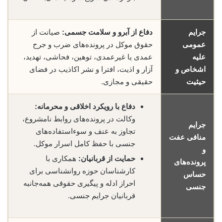
جرایم
دفاع از آبرو و سلامت جسمی:
صیانت از
عمومی
حقوق موکل در پرونده‌های ضرب و جرح
علیه
عمدی یا غیرعمدی، توهین، فحاشی، تهدید،
اشخاص و
آزار و اذیت، افترا و نشر اکاذیب در فضای
حیثیت
حقیقی و مجازی.
دفاع با رویکرد اخلاقی و محرمانه:
وکالت در پرونده‌های روابط نامشروع،
جرایم
تجاوز به عنف و سوءاستفاده‌های
منافی عفت
جنسی با حفظ کامل اسرار موکل.
و
حمایت از قربانیان:
همکاری با
پرونده‌های
کارشناسان حوزه روانشناسی برای
حساس
احراز ادله و پیگیری حقوقی همه‌جانبه
جنسی
قربانیان جرایم جنسی.