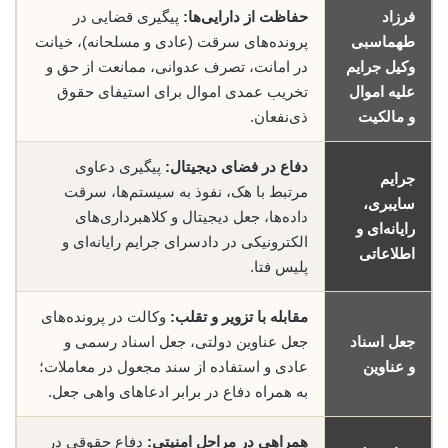
فرزاد
حفاظت از دارایی‌ها:
پیگیری قضایی در
طهماسبی
پرونده‌های سرقت (عادی و مسلحانه)، خیانت
وکیل جرایم
در امانت، تصرف عدوانی، ممانعت از حق و
علیه اموال
تخریب عمدی اموال برای استیفای حقوق
و مالکیت
ذی‌نفعان.
دفاع در فضای دیجیتال:
پیگیری دعاوی
جرایم
مرتبط با هک، نفوذ به سیستم‌ها، سرقت
سایبری،
داده‌ها، جعل دیجیتال و کلاهبرداری‌های
رایانه‌ای و
الکترونیکی در دادسرای جرایم رایانه‌ای و
اطلاعاتی
پلیس فتا.
مقابله با تزویر و تقلب:
وکالت در پرونده‌های
جعل اسناد
جعل عناوین دولتی، جعل اسناد رسمی و
و عناوین
عادی و استفاده از سند مجعول در معاملات؛
به همراه دفاع در برابر ادعاهای واهی جعل.
همراهی در مراحل امنیتی:
دفاع حقوقی در