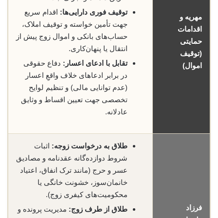
توقیف فوری دارایی‌ها:
اقدام سریع
مهریه و
جهت تأمین خواسته و توقیف املاک،
اقدامات
حساب‌های بانکی و اموال زوج پیش از
حمایتی
انتقال یا پنهان‌کاری.
(توقیف
تقابل با ادعای اعسار:
دفاع حقوقی
اموال)
در برابر ادعاهای خلاف واقعِ اعسار
(عدم توانایی مالی) و تنظیم لوایح
تخصصی جهت تعیین اقساط و وثایق
عادلانه.
طلاق به درخواست زوجه:
اثبات
شروط دوازده‌گانه عقدنامه و مصادیق
عسر و حرج (مانند ترک انفاق، اعتیاد
خانمان‌سوز، خشونت خانگی یا
محکومیت‌های کیفری زوج).
فرزاد
طلاق از طرف زوج:
مدیریت پرونده و