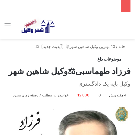
جستجو برای
منو
خانه
/
10 بهترین وکیل شاهین شهر🥇【آپدیت جدید】⚖️
موضوعات داغ
فرزاد طهماسبی⚖️وکیل شاهین شهر
وکیل پایه یک دادگستری
4 هفته پیش
0
12,000
خواندن این مطلب 7 دقیقه زمان میبرد