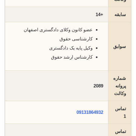
سابقه
+14
عضو کانون وکلای دادگستری اصفهان
کارشناسی حقوق
سوابق
وکیل پایه یک دادگستری
کارشناس ارشد حقوق
شماره
پروانه
2089
وکالت
تماس
09131864932
1
تماس