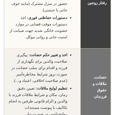
رفتار زوجین
حضور در منزل مشترک (مانند خوف
جانی یا حیثیتی).
دستورات حفاظتی فوری:
اخذ
دستورات موقت قضایی در موارد
خشونت خانگی شدید جهت صیانت از
امنیت جانی و روانی موکل.
اخذ و تغییر حکم حضانت:
پیگیری
صلاحیت والدین برای نگهداری از
فرزند و اقدام برای سلب حضانت در
صورت بروز شرایط مخاطره‌آمیز
حضانت،
(عدم صلاحیت اخلاقی، اعتیاد و…).
ملاقات و
تنظیم لوایح ملاقات:
تعیین دقیق
حقوق
زمان، مکان و شرایط ملاقات فرزند با
فرزندان
والدین و الزام قانونی طرفین به انجام
تکالیف با پیوست مستندات
روانشناسی در صورت نیاز.