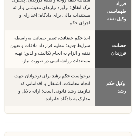
فرزاد
ترک انفاق
؛ برآورد نیازهای معیشتی و ارائه
طهماسبی
مستندات مالی برای دادگاه؛ اخذ رای و
وکیل نفقه
اجرای حکم.
اخذ
حکم حضانت
، تغییر حضانت به‌واسطه
حضانت
شرایط جدید؛ تنظیم قرارداد ملاقات و تعیین
فرزندان
نفقه و الزام به انجام تکالیف والدین؛ تهیه
مستندات روانشناسی در صورت نیاز.
درخواست
حکم رشد
برای نوجوانان جهت
وکیل حکم
انجام معاملات، اشتغال یا اقداماتی که
رشد
نیازمند رشد قانونی است؛ ارائه دلایل و
مدارک به دادگاه خانواده.