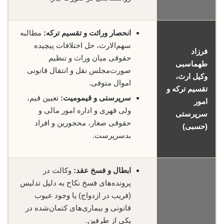
انحصار وراثت و تقسیم ترکه:
مطالبه
سهم‌الارث، حل اختلافات پیچیده
فرزاد
حقوقی میان وراث و تنظیم
طهماسبی
صورت‌مجلس نقل و انتقال قانونی
وکیل ارث،
اموال متوفی.
تقسیم ترکه و
سرپرستی و قیمومیت:
تعیین قیم،
امور
ولی قهری و اداره امور مالی و
سرپرستی
حقوقی صغار، محجورین و افراد
(حسبی)
بدسرپرست.
ابطال و فسخ عقد:
وکالت در
پرونده‌های فسخ نکاح به دلیل تدلیس
(فریب در ازدواج) یا وجود عیوب
قانونی و بیماری‌های کتمان‌شده در
یکی از طرفین.