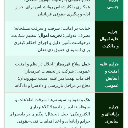
جنسی
همکاری با کارشناس روانشناس برای احراز
ادله و پیگیری حقوقی قربانیان.
خیانت در امانت؛ سرقت و سرقت مسلحانه؛
جرایم
تصرف عدوانی؛
تخریب اموال
؛ تنظیم شکایت،
علیه اموال
درخواست تأمین دلیل و اجرای احکام کیفری
و مالکیت
برای استیفای حقوق ذی‌نفعان.
جرایم علیه
حمل سلاح غیرمجاز
؛ اخلال در نظم و امنیت
امنیت و
عمومی؛ شرکت در تجمعات غیرمجاز؛
آسایش
اقدامات تهدیدآمیز علیه امنیت شهروندان؛
عمومی
دفاع در مراحل بازپرسی و دادسرا و دادگاه.
هک و نفوذ به سیستم‌ها؛ سرقت اطلاعات و
جرایم
سوء‌استفاده از داده‌ها؛ کلاهبرداری
رایانه‌ای و
الکترونیکی؛ جعل دیجیتال؛ پیگیری در دادسرای
سایبری
جرایم رایانه‌ای و اخذ اقدامات فنی-حقوقی