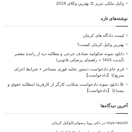
وکیل ملکی تبریز ⚖️ بهترین وکلای 2024
نوشته‌های تازه
لیست دادگاه های کرمان
بهترین وکیل کرمان کیست؟
دانلود نمونه شکواییه تصادف جرحی و مطالبه دیه از راننده مقصر
(آپدیت 1405 + راهنمای پزشکی قانونی)
فرم خام دادخواست دستور تخلیه فوری مستاجر + شرایط اجرای
سریع🥇【دادخواست】
📝 دانلود نمونه دادخواست شکایت کارگر از کارفرما (مطالبه حقوق و
بیمه)🥇【دادخواست】
آخرین دیدگاه‌ها
roya rasooli
در
دکتر رویا رسولی⚖️وکیل کرمان