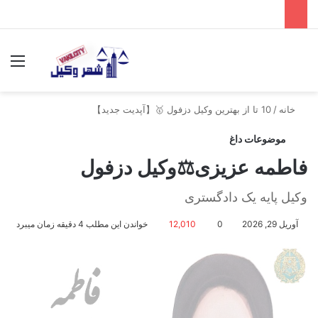
جستجو برای
منو
خانه
/
10 تا از بهترین وکیل دزفول 🥇【آپدیت جدید】
موضوعات داغ
فاطمه عزیزی⚖️وکیل دزفول
وکیل پایه یک دادگستری
آوریل 29, 2026
0
12,010
خواندن این مطلب 4 دقیقه زمان میبرد