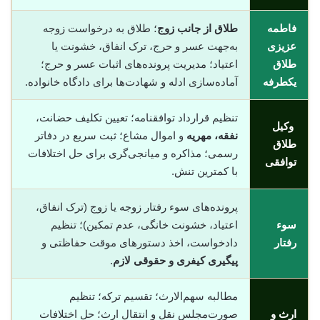
فاطمه
طلاق از جانب زوج
؛ طلاق به درخواست زوجه
عزیزی
به‌جهت عسر و حرج، ترک انفاق، خشونت یا
طلاق
اعتیاد؛ مدیریت پرونده‌های اثبات عسر و حرج؛
یکطرفه
آماده‌سازی ادله و شهادت‌ها برای دادگاه خانواده.
تنظیم قرارداد توافقنامه؛ تعیین تکلیف حضانت،
وکیل
نفقه، مهریه
و اموال مشاع؛ ثبت سریع در دفاتر
طلاق
رسمی؛ مذاکره و میانجی‌گری برای حل اختلافات
توافقی
با کمترین تنش.
پرونده‌های سوء رفتار زوجه یا زوج (ترک انفاق،
سوء
اعتیاد، خشونت خانگی، عدم تمکین)؛ تنظیم
رفتار
دادخواست، اخذ دستورهای موقت حفاظتی و
پیگیری کیفری و حقوقی لازم
.
مطالبه سهم‌الارث؛ تقسیم ترکه؛ تنظیم
ارث و
صورت‌مجلس نقل و انتقال ارث؛ حل اختلافات