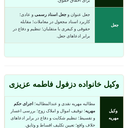
برای احقاق حقوق.
جعل عنوان و
جعل اسناد رسمی
و عادی؛
کاربرد اسناد مجعول در معاملات؛ مقابله
جعل
حقوقی و کیفری با متقلبان؛ تنظیم و دفاع در
برابر ادعاهای جعل.
وکیل خانواده دزفول فاطمه عزیزی
مطالبه مهریه نقدی و عندالمطالبه؛
اجرای حکم
وکیل
مهریه
؛ توقیف اموال و املاک زوج؛ بررسی اعسار
مهریه
و تقسیط؛ تنظیم شکایت و دفاع در برابر ادعاهای
خلاف واقع؛ تعیین تکلیف اقساط و وثایق.