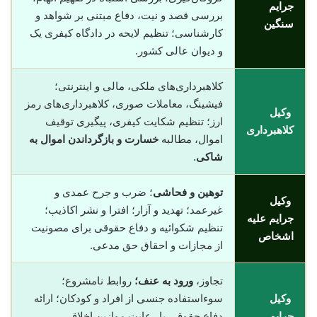
جرایم
بررسی قصد و نیت، دفاع مبتنی بر شواهد و
سنگین
کارشناسی؛ تنظیم لایحه در دادگاه کیفری یک
و دیوان عالی کشور.
کلاهبرداری‌های ملکی، مالی و اینترنتی؛
فیشینگ، معاملات صوری، کلاهبرداری‌های رمز
وکیل
ارز؛ تنظیم شکایت کیفری، پیگیری توقیف
کلاهبرداری
اموال، مطالبه
خسارت و بازگرداندن اموال به
شاکی
.
توهین و فحاشی
؛ ضرب و جرح عمدی و
وکیل
غیرعمد؛ تهدید و آزار؛ افترا و نشر اکاذیب؛
جرایم علیه
تنظیم شکوائیه و دفاع حقوقی برای مصونیت
اشخاص
از مجازات و احقاق حق مدعی.
تجاوز،
ورود به عنف؛
روابط نامشروع؛
وکیل
سوءاستفاده جنسی از افراد و کودکان؛ ارائه
جرایم
دفاع حقوقی با رعایت موازین اخلاقی،