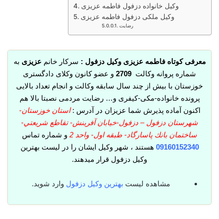
وکیل خانواده دزفول فاطمه عزیزی
وکیل ملکی دزفول فاطمه عزیزی
رضایت
معرفی کوتاه فاطمه عزیزی وکیل دزفول :
سرکار خانم
عزیزی
به
شماره پروانه وکالت
2709
و عضو کانون وکلای دادگستری
خوزستان با بیش از چند سال سابقه وکالت و انجام تعداد بالایی
پرونده خانواده-مکی-کیفری و… رضایت مردمی نصبتا بالا هم
اکنون آماده پذیرش شما عزیزان در آدرس :
استان خوزستان-
شهرستان دزفول – دزفول-خيابان آفرينش- تقاطع شريعتي-
ساختمان بانك پاسارگاد- طبقه اول- واحد 2
و شماره تماس
09160152340
هستند ، شهر وکیل ایشان را در لیست بهترین
وکیل دزفول قرار میدهند.
مشاهده لیست
بهترین وکیل دزفول
وارد شوید.