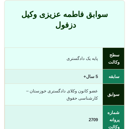
سوابق فاطمه عزیزی وکیل
دزفول
سطح
پایه یک دادگستری
وکالت
سابقه
5 سال+
عضو کانون وکلای دادگستری خوزستان –
سوابق
کارشناسی حقوق
شماره
پروانه
2709
وکالت