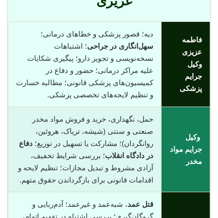
عزیزی “
دیه؛ قصور پزشکی و خطاهای درمانی؛
فاطمه
سهل‌انگاری در جراحی
؛ اشتباهات
عزیزی
نسخه‌نویسی و تجویز دارو؛ پیگیری شکایات
وکیل
علیه مراکز درمانی؛ حضور و دفاع در
جرایم
کمیسیون‌های پزشکی قانونی؛ مطالبه خسارت
پزشکی
و تنظیم لایحه‌های تخصصی پزشکی.
حمل، نگهداری، خرید و فروش مواد مخدر
صنعتی و سنتی (شیشه، تریاک، هروئین،
وکیل
روانگردان)؛ مشارکت یا تسهیل در توزیع؛
دفاع
جرایم مواد
در دادگاه انقلاب
؛ بررسی شرایط تخفیف،
مخدر
آزادی مشروط و تبدیل مجازات؛ تنظیم لایحه و
اقدامات قانونی برای بازگرداندن حقوق متهم.
قتل عمد
، شبه‌عمد و غیرعمد؛ آدم‌ربایی و
گروگان‌گیری؛ بررسی اشتباه در تفهیم اتهام،