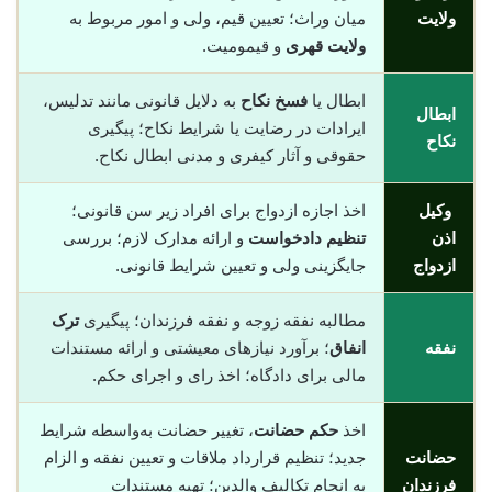
ولایت
میان وراث؛ تعیین قیم، ولی و امور مربوط به
ولایت قهری
و قیمومیت.
ابطال یا
فسخ نکاح
به دلایل قانونی مانند تدلیس،
ابطال
ایرادات در رضایت یا شرایط نکاح؛ پیگیری
نکاح
حقوقی و آثار کیفری و مدنی ابطال نکاح.
وکیل
اخذ اجازه ازدواج برای افراد زیر سن قانونی؛
اذن
تنظیم دادخواست
و ارائه مدارک لازم؛ بررسی
ازدواج
جایگزینی ولی و تعیین شرایط قانونی.
مطالبه نفقه زوجه و نفقه فرزندان؛ پیگیری
ترک
نفقه
انفاق
؛ برآورد نیازهای معیشتی و ارائه مستندات
مالی برای دادگاه؛ اخذ رای و اجرای حکم.
اخذ
حکم حضانت
، تغییر حضانت به‌واسطه شرایط
حضانت
جدید؛ تنظیم قرارداد ملاقات و تعیین نفقه و الزام
فرزندان
به انجام تکالیف والدین؛ تهیه مستندات