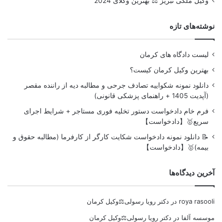
وکیل ملکی تبریز ⚖️ بهترین وکلای 2024
نوشته‌های تازه
لیست دادگاه های کرمان
بهترین وکیل کرمان کیست؟
دانلود نمونه شکواییه تصادف جرحی و مطالبه دیه از راننده مقصر
(آپدیت 1405 + راهنمای پزشکی قانونی)
فرم خام دادخواست دستور تخلیه فوری مستاجر + شرایط اجرای
سریع🥇【دادخواست】
📝 دانلود نمونه دادخواست شکایت کارگر از کارفرما (مطالبه حقوق و
بیمه)🥇【دادخواست】
آخرین دیدگاه‌ها
roya rasooli
در
دکتر رویا رسولی⚖️وکیل کرمان
موسسه آلفا
در
دکتر رویا رسولی⚖️وکیل کرمان