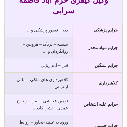
وکیل کیفری خرم آباد فاطمه
سرابی
جرایم پزشکی
دیه – قصور پزشکی و…
شیشه – تریاک – هروئین –
جرایم مواد مخدر
روانگردان و …
جرایم سنگین
قتل – آدم ربایی
کلاهبرداری های ملکی – مالی –
کلاهبرداری
اینترنتی
توهین فحاشی – ضرب و جرح
جرایم علیه اشخاص
عمدی – نشر اکاذیب
ورود به عنف -تجاوز – روابط
جرایم جنسی