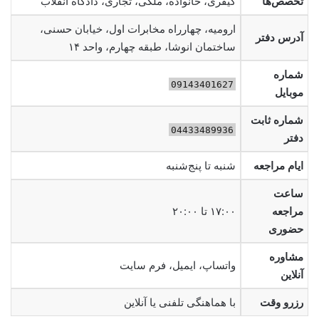
تخصص‌ها
کیفری، خانواده، ملکی، تجاری، دادگاه انقلاب
ارومیه، چهارراه مخابرات اول، خیابان حسنی،
آدرس دفتر
ساختمان انوشا، طبقه چهارم، واحد ۱۴
شماره
09143401627
موبایل
شماره ثابت
04433489936
دفتر
ایام مراجعه
شنبه تا پنج‌شنبه
ساعت
مراجعه
۱۷:۰۰ تا ۲۰:۰۰
حضوری
مشاوره
واتساپ، ایمیل، فرم سایت
آنلاین
رزرو وقت
با هماهنگی تلفنی یا آنلاین