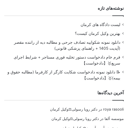
نوشته‌های تازه
لیست دادگاه های کرمان
بهترین وکیل کرمان کیست؟
دانلود نمونه شکواییه تصادف جرحی و مطالبه دیه از راننده مقصر
(آپدیت 1405 + راهنمای پزشکی قانونی)
فرم خام دادخواست دستور تخلیه فوری مستاجر + شرایط اجرای
سریع🥇【دادخواست】
📝 دانلود نمونه دادخواست شکایت کارگر از کارفرما (مطالبه حقوق و
بیمه)🥇【دادخواست】
آخرین دیدگاه‌ها
roya rasooli
در
دکتر رویا رسولی⚖️وکیل کرمان
موسسه آلفا
در
دکتر رویا رسولی⚖️وکیل کرمان
مهرنوش
در
آسیه آزمون⚖️وکیل اصفهان