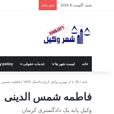
شنبه, آگوست 8 2026
شهر وکیل
خانه
لیست شهر ها
خدمات حقوقی
y policy
خانه
/
30 تا از بهترین وکیل کرمان⚖️سال 1405
/
فاطمه شمس ال
فاطمه شمس الدینی
وکیل پایه یک دادگستری کرمان