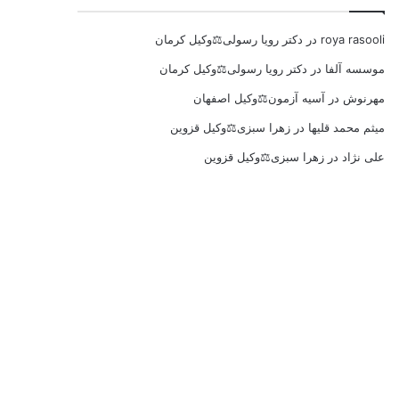
roya rasooli
در
دکتر رویا رسولی⚖️وکیل کرمان
موسسه آلفا
در
دکتر رویا رسولی⚖️وکیل کرمان
مهرنوش
در
آسیه آزمون⚖️وکیل اصفهان
میثم محمد قلیها
در
زهرا سبزی⚖️وکیل قزوین
علی نژاد
در
زهرا سبزی⚖️وکیل قزوین