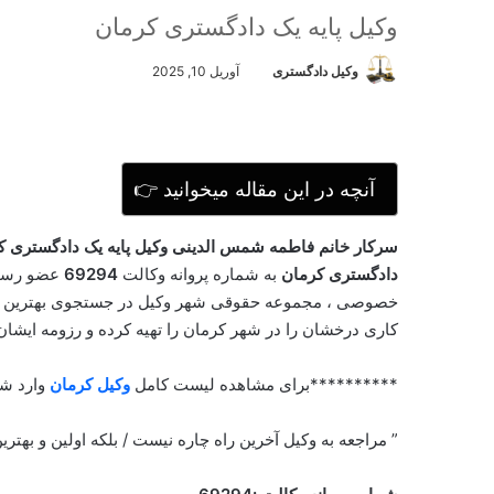
وکیل پایه یک دادگستری کرمان
ا
وکیل دادگستری
آوریل 10, 2025
ر
س
ا
ل
ا
👉 آنچه در این مقاله میخوانید
ی
م
سرکار خانم فاطمه شمس الدینی وکیل پایه یک دادگستری کر
ی
ل
دادگستری کرمان
به شماره پروانه وکالت
69294
عضو رسمی
خصوصی ، مجموعه حقوقی شهر وکیل در جستجوی بهترین وکی
کاری درخشان را در شهر کرمان را تهیه کرده و رزومه ایشان
**********برای مشاهده لیست کامل
وکیل کرمان
وارد ش
” مراجعه به وکیل آخرین راه چاره نیست / بلکه اولین و بهتر