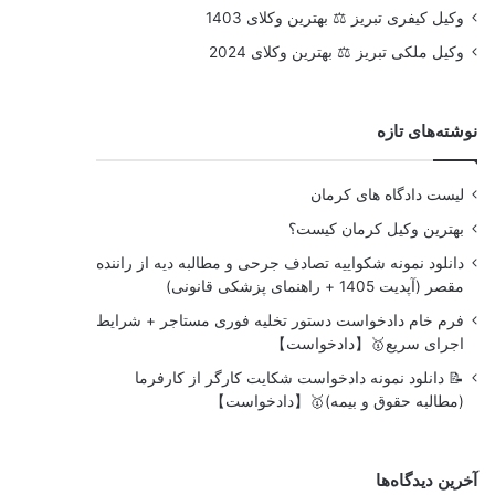
وکیل کیفری تبریز ⚖️ بهترین وکلای 1403
وکیل ملکی تبریز ⚖️ بهترین وکلای 2024
نوشته‌های تازه
لیست دادگاه های کرمان
بهترین وکیل کرمان کیست؟
دانلود نمونه شکواییه تصادف جرحی و مطالبه دیه از راننده
مقصر (آپدیت 1405 + راهنمای پزشکی قانونی)
فرم خام دادخواست دستور تخلیه فوری مستاجر + شرایط
اجرای سریع🥇【دادخواست】
📝 دانلود نمونه دادخواست شکایت کارگر از کارفرما
(مطالبه حقوق و بیمه)🥇【دادخواست】
آخرین دیدگاه‌ها