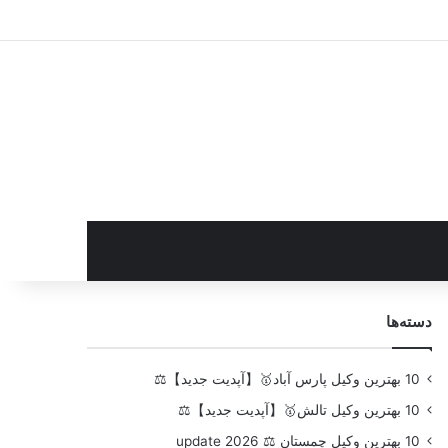
سایدبار
دسته‌ها
10 بهترین وکیل پارس آباد🥇【آپدیت جدید】⚖️
10 بهترین وکیل تالش🥇【آپدیت جدید】⚖️
10 بهترین وکیل چمستان ⚖️ update 2026