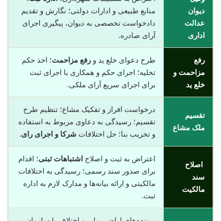
دیوان
منابع طبیعی و ادارات دولتی؛ نگارش و تقدیم
عدالت
دادخواست تخصصی به دیوان، پیگیری اجرای
اداری
آرای صادره.
رفع
طرح دعوای خلع ید و
رفع مزاحمت
؛ اخذ حکم
مزاحمت و
تخلیه؛ اجرای حکم و همکاری با اجرای ثبت
خلع ید
برای اجرای سریع آرای ملکی.
درخواست افراز و تفکیک مشاع؛ تنظیم طرح
تقسیم
تقسیم؛ رسیدگی به دعاوی مربوط به استفاده
ملک مشاع
و تخریب بنا؛ حل اختلافات
شرکا و اجرای رای
.
اعتراض به ثبت و اصلاح
اشتباهات ثبتی
؛ اقدام
اصلاح
برای صدور سند رسمی؛ رسیدگی به اختلافات
سند
مالکیتی و ارائه بیانه‌ها و مدارک لازم به اداره
مالکیت
ثبت.
پرونده‌های اراضی ملی و اختلاف با سازمان