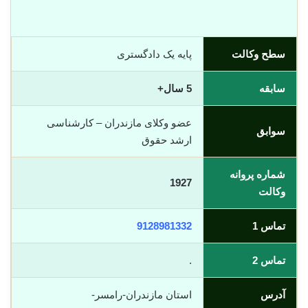
سطح وکالت
پایه یک دادگستری
سابقه
5 سال+
عضو وکلای مازندران – کارشناسی
سوابق
ارشد حقوق
شماره پروانه
1927
وکالت
تماس 1
9128981332
تماس 2
.
آدرس
استان مازندران-رامسر-