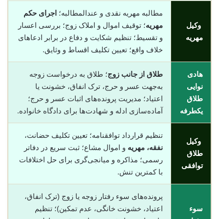
مطالبه مهریه نقدی و عندالمطالبه؛
اجرای حکم
وکیل
مهریه
؛ توقیف اموال و املاک زوج؛ بررسی اعسار
مهریه
و تقسیط؛ تنظیم شکایت و دفاع در برابر ادعاهای
خلاف واقع؛ تعیین تکلیف اقساط و وثایق.
هادی
طلاق از جانب زوج
؛ طلاق به درخواست زوجه
نوایی
به‌جهت عسر و حرج، ترک انفاق، خشونت یا
طلاق
اعتیاد؛ مدیریت پرونده‌های اثبات عسر و حرج؛
یکطرفه
آماده‌سازی ادله و شهادت‌ها برای دادگاه خانواده.
تنظیم قرارداد توافقنامه؛ تعیین تکلیف حضانت،
وکیل
نفقه، مهریه
و اموال مشاع؛ ثبت سریع در دفاتر
طلاق
رسمی؛ مذاکره و میانجی‌گری برای حل اختلافات
توافقی
با کمترین تنش.
پرونده‌های سوء رفتار زوجه یا زوج (ترک انفاق،
سوء
اعتیاد، خشونت خانگی، عدم تمکین)؛ تنظیم