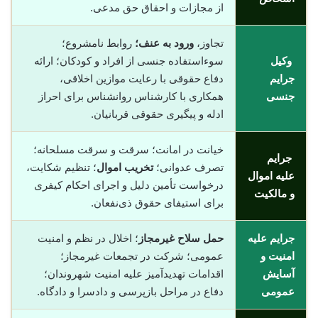
از مجازات و احقاق حق مدعی.
تجاوز،
ورود به عنف؛
روابط نامشروع؛
وکیل
سوءاستفاده جنسی از افراد و کودکان؛ ارائه
جرایم
دفاع حقوقی با رعایت موازین اخلاقی،
جنسی
همکاری با کارشناس روانشناس برای احراز
ادله و پیگیری حقوقی قربانیان.
خیانت در امانت؛ سرقت و سرقت مسلحانه؛
جرایم
تصرف عدوانی؛
تخریب اموال
؛ تنظیم شکایت،
علیه اموال
درخواست تأمین دلیل و اجرای احکام کیفری
و مالکیت
برای استیفای حقوق ذی‌نفعان.
جرایم علیه
حمل سلاح غیرمجاز
؛ اخلال در نظم و امنیت
امنیت و
عمومی؛ شرکت در تجمعات غیرمجاز؛
آسایش
اقدامات تهدیدآمیز علیه امنیت شهروندان؛
عمومی
دفاع در مراحل بازپرسی و دادسرا و دادگاه.