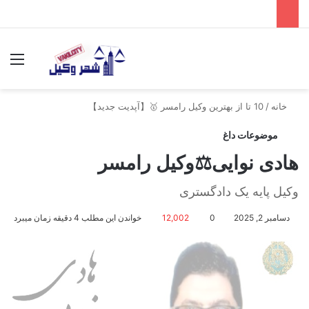
جستجو برای
منو
خانه
/
10 تا از بهترین وکیل رامسر 🥇【آپدیت جدید】
موضوعات داغ
هادی نوایی⚖️وکیل رامسر
وکیل پایه یک دادگستری
دسامبر 2, 2025
0
12,002
خواندن این مطلب 4 دقیقه زمان میبرد