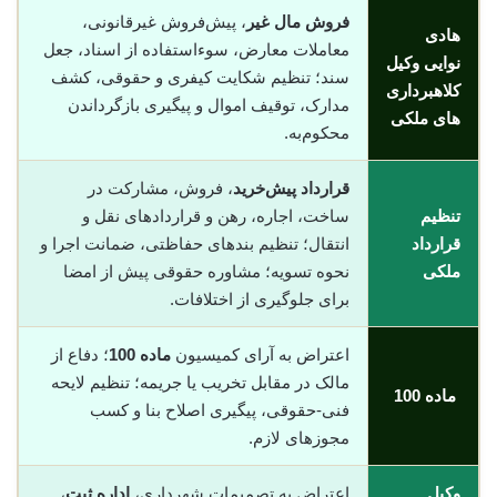
فروش مال غیر
، پیش‌فروش غیرقانونی،
هادی
معاملات معارض، سوء‌استفاده از اسناد، جعل
نوایی وکیل
سند؛ تنظیم شکایت کیفری و حقوقی، کشف
کلاهبرداری
مدارک، توقیف اموال و پیگیری بازگرداندن
های ملکی
محکوم‌به.
قرارداد پیش‌خرید
، فروش، مشارکت در
تنظیم
ساخت، اجاره، رهن و قراردادهای نقل و
قرارداد
انتقال؛ تنظیم بندهای حفاظتی، ضمانت اجرا و
ملکی
نحوه تسویه؛ مشاوره حقوقی پیش از امضا
برای جلوگیری از اختلافات.
اعتراض به آرای کمیسیون
ماده 100
؛ دفاع از
مالک در مقابل تخریب یا جریمه؛ تنظیم لایحه
ماده 100
فنی-حقوقی، پیگیری اصلاح بنا و کسب
مجوزهای لازم.
وکیل
اعتراض به تصمیمات شهرداری،
اداره ثبت
،