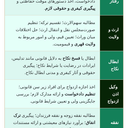
رفتار
دادخواست، اخذ دستورهای موقت حفاظتی و
پیگیری کیفری و حقوقی لازم
.
مطالبه سهم‌الارث؛ تقسیم ترکه؛ تنظیم
ارث و
صورت‌مجلس نقل و انتقال ارث؛ حل اختلافات
ولایت
میان وراث؛ تعیین قیم، ولی و امور مربوط به
ولایت قهری
و قیمومیت.
ابطال یا
فسخ نکاح
به دلایل قانونی مانند تدلیس،
ابطال
ایرادات در رضایت یا شرایط نکاح؛ پیگیری
نکاح
حقوقی و آثار کیفری و مدنی ابطال نکاح.
وکیل
اخذ اجازه ازدواج برای افراد زیر سن قانونی؛
اذن
تنظیم دادخواست
و ارائه مدارک لازم؛ بررسی
ازدواج
جایگزینی ولی و تعیین شرایط قانونی.
مطالبه نفقه زوجه و نفقه فرزندان؛ پیگیری
ترک
نفقه
انفاق
؛ برآورد نیازهای معیشتی و ارائه مستندات