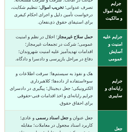
جرایم
تصرف عدوانی؛
تخریب اموال
؛ تنظیم شکایت،
علیه اموال
درخواست تأمین دلیل و اجرای احکام کیفری
و مالکیت
برای استیفای حقوق ذی‌نفعان.
جرایم علیه
حمل سلاح غیرمجاز
؛ اخلال در نظم و امنیت
امنیت و
عمومی؛ شرکت در تجمعات غیرمجاز؛
آسایش
اقدامات تهدیدآمیز علیه امنیت شهروندان؛
عمومی
دفاع در مراحل بازپرسی و دادسرا و دادگاه.
هک و نفوذ به سیستم‌ها؛ سرقت اطلاعات و
جرایم
سوء‌استفاده از داده‌ها؛ کلاهبرداری
رایانه‌ای و
الکترونیکی؛ جعل دیجیتال؛ پیگیری در دادسرای
سایبری
جرایم رایانه‌ای و اخذ اقدامات فنی-حقوقی
برای احقاق حقوق.
جعل عنوان و
جعل اسناد رسمی
و عادی؛
کاربرد اسناد مجعول در معاملات؛ مقابله
جعل