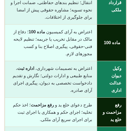
قرارداد
انتقال؛ تنظیم بندهای حفاظتی، ضمانت اجرا و
ملکی
نحوه تسویه؛ مشاوره حقوقی پیش از امضا
برای جلوگیری از اختلافات.
اعتراض به آرای کمیسیون
ماده 100
؛ دفاع از
مالک در مقابل تخریب یا جریمه؛ تنظیم لایحه
ماده 100
فنی-حقوقی، پیگیری اصلاح بنا و کسب
مجوزهای لازم.
وکیل
اعتراض به تصمیمات شهرداری،
اداره ثبت
،
دیوان
منابع طبیعی و ادارات دولتی؛ نگارش و تقدیم
عدالت
دادخواست تخصصی به دیوان، پیگیری اجرای
اداری
آرای صادره.
رفع
طرح دعوای خلع ید و
رفع مزاحمت
؛ اخذ حکم
مزاحمت و
تخلیه؛ اجرای حکم و همکاری با اجرای ثبت
خلع ید
برای اجرای سریع آرای ملکی.