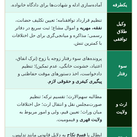
یکطرفه
آماده‌سازی ادله و شهادت‌ها برای دادگاه خانواده.
تنظیم قرارداد توافقنامه؛ تعیین تکلیف حضانت،
وکیل
نفقه، مهریه
و اموال مشاع؛ ثبت سریع در دفاتر
طلاق
رسمی؛ مذاکره و میانجی‌گری برای حل اختلافات
توافقی
با کمترین تنش.
پرونده‌های سوء رفتار زوجه یا زوج (ترک انفاق،
سوء
اعتیاد، خشونت خانگی، عدم تمکین)؛ تنظیم
رفتار
دادخواست، اخذ دستورهای موقت حفاظتی و
پیگیری کیفری و حقوقی لازم
.
مطالبه سهم‌الارث؛ تقسیم ترکه؛ تنظیم
ارث و
صورت‌مجلس نقل و انتقال ارث؛ حل اختلافات
ولایت
میان وراث؛ تعیین قیم، ولی و امور مربوط به
ولایت قهری
و قیمومیت.
ابطال یا
فسخ نکاح
به دلایل قانونی مانند تدلیس،