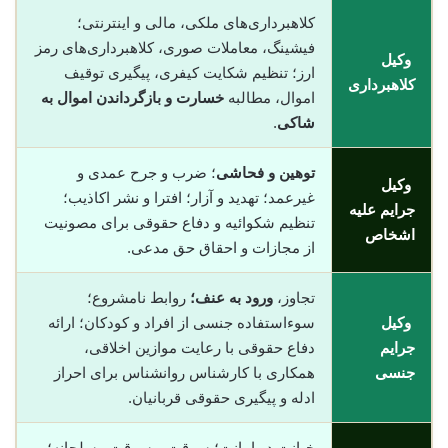
کلاهبرداری‌های ملکی، مالی و اینترنتی؛
فیشینگ، معاملات صوری، کلاهبرداری‌های رمز
وکیل
ارز؛ تنظیم شکایت کیفری، پیگیری توقیف
کلاهبرداری
اموال، مطالبه
خسارت و بازگرداندن اموال به
شاکی
.
توهین و فحاشی
؛ ضرب و جرح عمدی و
وکیل
غیرعمد؛ تهدید و آزار؛ افترا و نشر اکاذیب؛
جرایم علیه
تنظیم شکوائیه و دفاع حقوقی برای مصونیت
اشخاص
از مجازات و احقاق حق مدعی.
تجاوز،
ورود به عنف؛
روابط نامشروع؛
وکیل
سوءاستفاده جنسی از افراد و کودکان؛ ارائه
جرایم
دفاع حقوقی با رعایت موازین اخلاقی،
جنسی
همکاری با کارشناس روانشناس برای احراز
ادله و پیگیری حقوقی قربانیان.
خیانت در امانت؛ سرقت و سرقت مسلحانه؛