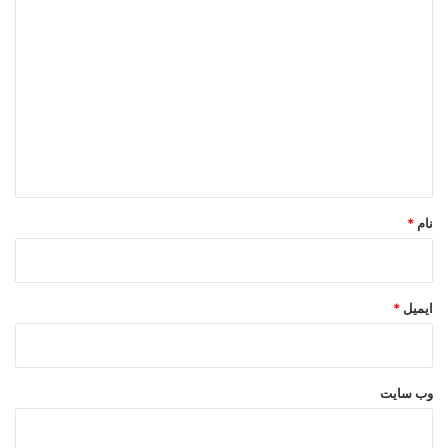
د
ی
د
گ
ا
ه
*
نام
*
ایمیل
*
وب‌ سایت