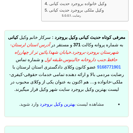
وکیل خانواده بروجرد حدیث کیانی
وکیل ملکی بروجرد حدیث کیانی
رضایت
معرفی کوتاه حدیث کیانی وکیل بروجرد :
سرکار خانم وکیل
کیانی
به شماره پروانه وکالت
371
و مستقر در
آدرس استان لرستان-
شهرستان بروجرد-بروجرد.خیابان شهدا.پائین تر از چهارراه
حافظ.جنب داروخانه جالینوس.طبقه اول
و شماره تماس
9168771901
عضو کانون وکلای دادگستری استان لرستان با
رضایت مردمی بالا و ارائه دهنده تمامی خدمات حقوقی-کیفری-
ملکی-خانواده و… هم اکنون به عنوان یکی از وکلای محبوب در
لیست بهترین وکیل بروجرد سایت شهر وکیل قرار میگیرند.
مشاهده لیست
بهترین وکیل بروجرد
وارد شوید.