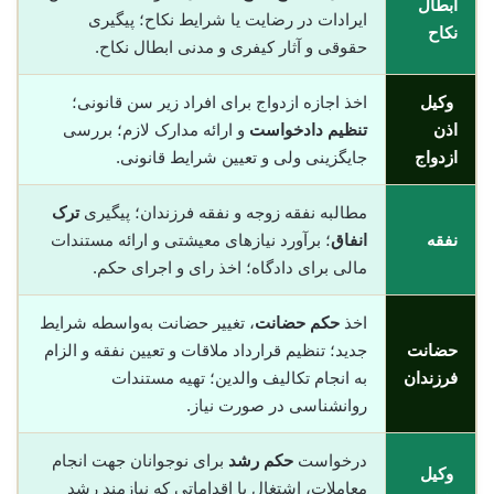
ابطال
ایرادات در رضایت یا شرایط نکاح؛ پیگیری
نکاح
حقوقی و آثار کیفری و مدنی ابطال نکاح.
وکیل
اخذ اجازه ازدواج برای افراد زیر سن قانونی؛
اذن
تنظیم دادخواست
و ارائه مدارک لازم؛ بررسی
ازدواج
جایگزینی ولی و تعیین شرایط قانونی.
مطالبه نفقه زوجه و نفقه فرزندان؛ پیگیری
ترک
نفقه
انفاق
؛ برآورد نیازهای معیشتی و ارائه مستندات
مالی برای دادگاه؛ اخذ رای و اجرای حکم.
اخذ
حکم حضانت
، تغییر حضانت به‌واسطه شرایط
حضانت
جدید؛ تنظیم قرارداد ملاقات و تعیین نفقه و الزام
فرزندان
به انجام تکالیف والدین؛ تهیه مستندات
روانشناسی در صورت نیاز.
درخواست
حکم رشد
برای نوجوانان جهت انجام
وکیل
معاملات، اشتغال یا اقداماتی که نیازمند رشد