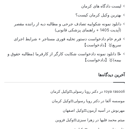
لیست دادگاه های کرمان
بهترین وکیل کرمان کیست؟
دانلود نمونه شکواییه تصادف جرحی و مطالبه دیه از راننده مقصر
(آپدیت 1405 + راهنمای پزشکی قانونی)
فرم خام دادخواست دستور تخلیه فوری مستاجر + شرایط اجرای
سریع🥇【دادخواست】
📝 دانلود نمونه دادخواست شکایت کارگر از کارفرما (مطالبه حقوق و
بیمه)🥇【دادخواست】
آخرین دیدگاه‌ها
roya rasooli
در
دکتر رویا رسولی⚖️وکیل کرمان
موسسه آلفا
در
دکتر رویا رسولی⚖️وکیل کرمان
مهرنوش
در
آسیه آزمون⚖️وکیل اصفهان
میثم محمد قلیها
در
زهرا سبزی⚖️وکیل قزوین