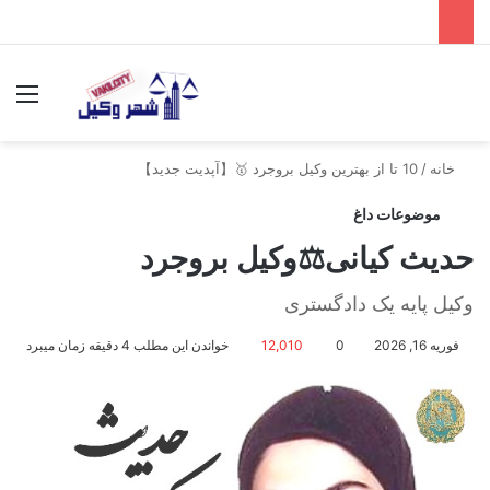
جستجو برای
منو
خانه
/
10 تا از بهترین وکیل بروجرد 🥇【آپدیت جدید】
موضوعات داغ
حدیث کیانی⚖️وکیل بروجرد
وکیل پایه یک دادگستری
فوریه 16, 2026
0
12,010
خواندن این مطلب 4 دقیقه زمان میبرد