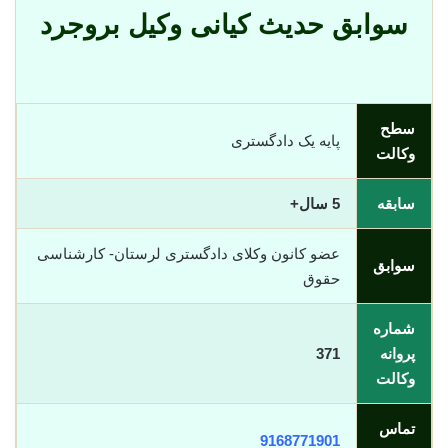
سوابق حدیث کیانی وکیل بروجرد
سطح
پایه یک دادگستری
وکالت
سابقه
5 سال+
عضو کانون وکلای دادگستری لرستان- کارشناسی
سوابق
حقوق
شماره
پروانه
371
وکالت
تماس
9168771901