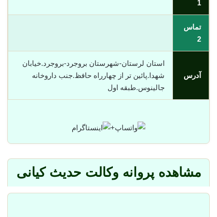
1
تماس
2
استان لرستان-شهرستان بروجرد-بروجرد.خیابان
آدرس
شهدا.پائین تر از چهارراه حافظ.جنب داروخانه
جالینوس.طبقه اول
+
مشاهده پروانه وکالت حدیث کیانی