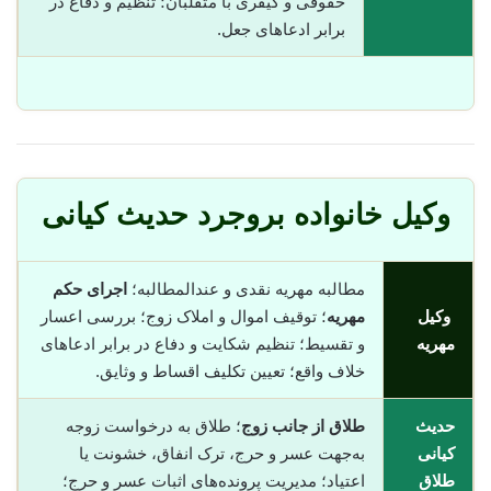
حقوقی و کیفری با متقلبان؛ تنظیم و دفاع در
برابر ادعاهای جعل.
وکیل خانواده بروجرد حدیث کیانی
مطالبه مهریه نقدی و عندالمطالبه؛
اجرای حکم
وکیل
مهریه
؛ توقیف اموال و املاک زوج؛ بررسی اعسار
مهریه
و تقسیط؛ تنظیم شکایت و دفاع در برابر ادعاهای
خلاف واقع؛ تعیین تکلیف اقساط و وثایق.
حدیث
طلاق از جانب زوج
؛ طلاق به درخواست زوجه
کیانی
به‌جهت عسر و حرج، ترک انفاق، خشونت یا
طلاق
اعتیاد؛ مدیریت پرونده‌های اثبات عسر و حرج؛