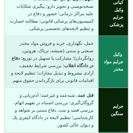
کیانی
نسخه‌نویسی و تجویز دارو؛ پیگیری شکایات
وکیل
علیه مراکز درمانی؛ حضور و دفاع در
جرایم
کمیسیون‌های پزشکی قانونی؛ مطالبه خسارت
پزشکی
و تنظیم لایحه‌های تخصصی پزشکی.
حمل، نگهداری، خرید و فروش مواد مخدر
صنعتی و سنتی (شیشه، تریاک، هروئین،
وکیل
روانگردان)؛ مشارکت یا تسهیل در توزیع؛
دفاع
جرایم مواد
در دادگاه انقلاب
؛ بررسی شرایط تخفیف،
مخدر
آزادی مشروط و تبدیل مجازات؛ تنظیم لایحه و
اقدامات قانونی برای بازگرداندن حقوق متهم.
قتل عمد
، شبه‌عمد و غیرعمد؛ آدم‌ربایی و
گروگان‌گیری؛ بررسی اشتباه در تفهیم اتهام،
جرایم
بررسی قصد و نیت، دفاع مبتنی بر شواهد و
سنگین
کارشناسی؛ تنظیم لایحه در دادگاه کیفری یک
و دیوان عالی کشور.