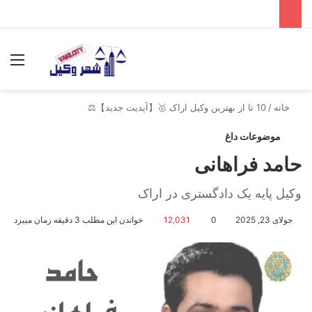
جستجو برای
منو
خانه
/
10 تا از بهترین وکیل اراک 🥇【آپدیت جدید】⚖️
موضوعات داغ
حامد فراهانی
وکیل پایه یک دادگستری در اراک
جولای 23, 2025
0
12,031
خواندن این مطلب 3 دقیقه زمان میبرد