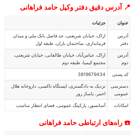
📍 آدرس دقیق دفتر وکیل حامد فراهانی
عنوان
جزئیات
آدرس
اراک، خیابان شریعتی، حد فاصل بانک ملی و میدان
دفتر
فرمانداری، ساختمان باران، طبقه اول
آدرس
اراک، عباس‌آباد، خیابان طالقانی، خیابان شریعتی،
دوم
مجتمع کیمیا، طبقه دوم
کد پستی
3819679434
دسترسی
نزدیک به دادگستری، ایستگاه تاکسی، داروخانه هلال
عمومی
احمر، پاساژ روز
امکانات
آسانسور، پارکینگ عمومی، فضای انتظار مناسب
☎️ راه‌های ارتباطی حامد فراهانی