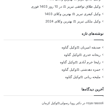
وکیل طلاق توافقی تبریز ⚖️ در 10 روز 1403 فوری
وکیل کیفری تبریز ⚖️ بهترین وکلای 1403
وکیل ملکی تبریز ⚖️ بهترین وکلای 2024
نوشته‌های تازه
صدیقه امیریان ⚖️وکیل گناوه
ریحانه خدری ⚖️وکیل گناوه
زلیخا خرم آبادی ⚖️وکیل گناوه
حمزه دهدشتی ⚖️وکیل گناوه
ملیحه ربانی ⚖️وکیل گناوه
آخرین دیدگاه‌ها
roya rasooli
در
دکتر رویا رسولی⚖️وکیل کرمان