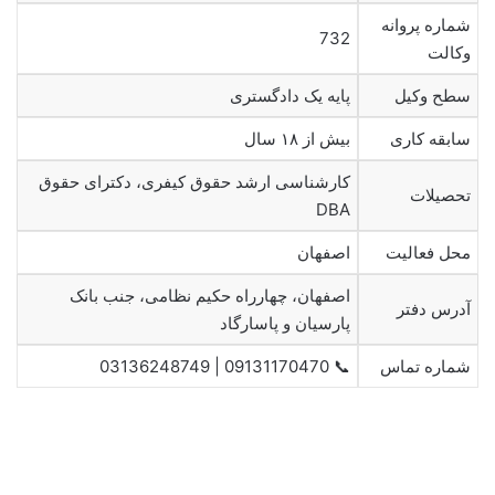
شماره پروانه
732
وکالت
سطح وکیل
پایه یک دادگستری
سابقه کاری
بیش از ۱۸ سال
کارشناسی ارشد حقوق کیفری، دکترای حقوق
تحصیلات
DBA
محل فعالیت
اصفهان
اصفهان، چهارراه حکیم نظامی، جنب بانک
آدرس دفتر
پارسیان و پاسارگاد
شماره تماس
📞 09131170470 | 03136248749