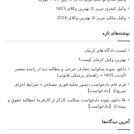
وکیل کیفری تبریز ⚖️ بهترین وکلای 1403
وکیل ملکی تبریز ⚖️ بهترین وکلای 2024
نوشته‌های تازه
لیست دادگاه های کرمان
بهترین وکیل کرمان کیست؟
دانلود نمونه شکواییه تصادف جرحی و مطالبه دیه از راننده مقصر
(آپدیت 1405 + راهنمای پزشکی قانونی)
فرم خام دادخواست دستور تخلیه فوری مستاجر + شرایط اجرای
سریع🥇【دادخواست】
📝 دانلود نمونه دادخواست شکایت کارگر از کارفرما (مطالبه حقوق و
بیمه)🥇【دادخواست】
آخرین دیدگاه‌ها