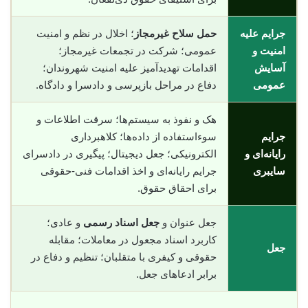
جرایم علیه
حمل سلاح غیرمجاز
؛ اخلال در نظم و امنیت
امنیت و
عمومی؛ شرکت در تجمعات غیرمجاز؛
آسایش
اقدامات تهدیدآمیز علیه امنیت شهروندان؛
عمومی
دفاع در مراحل بازپرسی و دادسرا و دادگاه.
هک و نفوذ به سیستم‌ها؛ سرقت اطلاعات و
جرایم
سوء‌استفاده از داده‌ها؛ کلاهبرداری
رایانه‌ای و
الکترونیکی؛ جعل دیجیتال؛ پیگیری در دادسرای
سایبری
جرایم رایانه‌ای و اخذ اقدامات فنی-حقوقی
برای احقاق حقوق.
جعل عنوان و
جعل اسناد رسمی
و عادی؛
کاربرد اسناد مجعول در معاملات؛ مقابله
جعل
حقوقی و کیفری با متقلبان؛ تنظیم و دفاع در
برابر ادعاهای جعل.