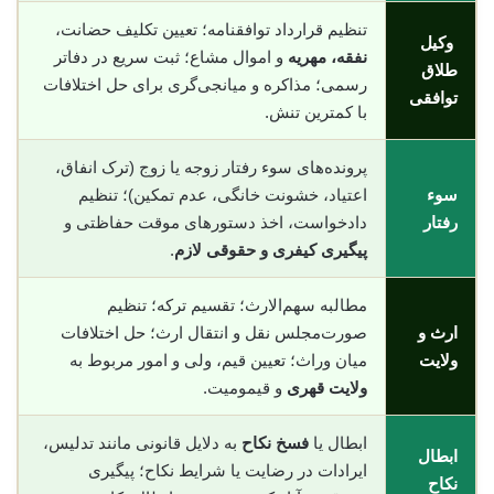
تنظیم قرارداد توافقنامه؛ تعیین تکلیف حضانت،
وکیل
نفقه، مهریه
و اموال مشاع؛ ثبت سریع در دفاتر
طلاق
رسمی؛ مذاکره و میانجی‌گری برای حل اختلافات
توافقی
با کمترین تنش.
پرونده‌های سوء رفتار زوجه یا زوج (ترک انفاق،
سوء
اعتیاد، خشونت خانگی، عدم تمکین)؛ تنظیم
رفتار
دادخواست، اخذ دستورهای موقت حفاظتی و
پیگیری کیفری و حقوقی لازم
.
مطالبه سهم‌الارث؛ تقسیم ترکه؛ تنظیم
ارث و
صورت‌مجلس نقل و انتقال ارث؛ حل اختلافات
ولایت
میان وراث؛ تعیین قیم، ولی و امور مربوط به
ولایت قهری
و قیمومیت.
ابطال یا
فسخ نکاح
به دلایل قانونی مانند تدلیس،
ابطال
ایرادات در رضایت یا شرایط نکاح؛ پیگیری
نکاح