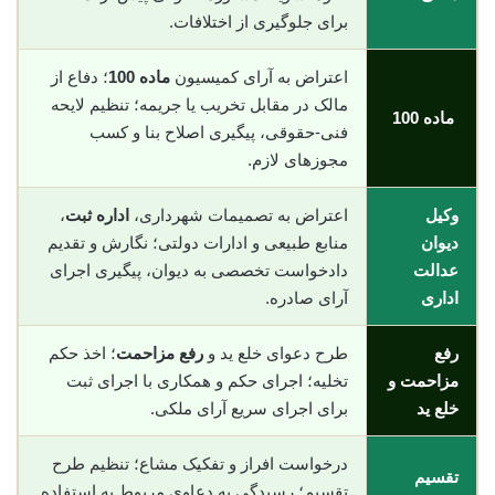
برای جلوگیری از اختلافات.
اعتراض به آرای کمیسیون
ماده 100
؛ دفاع از
مالک در مقابل تخریب یا جریمه؛ تنظیم لایحه
ماده 100
فنی-حقوقی، پیگیری اصلاح بنا و کسب
مجوزهای لازم.
وکیل
اعتراض به تصمیمات شهرداری،
اداره ثبت
،
دیوان
منابع طبیعی و ادارات دولتی؛ نگارش و تقدیم
عدالت
دادخواست تخصصی به دیوان، پیگیری اجرای
اداری
آرای صادره.
رفع
طرح دعوای خلع ید و
رفع مزاحمت
؛ اخذ حکم
مزاحمت و
تخلیه؛ اجرای حکم و همکاری با اجرای ثبت
خلع ید
برای اجرای سریع آرای ملکی.
درخواست افراز و تفکیک مشاع؛ تنظیم طرح
تقسیم
تقسیم؛ رسیدگی به دعاوی مربوط به استفاده