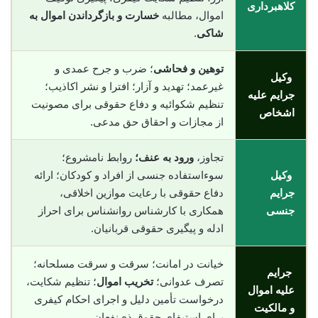
کلاهبرداری
اموال، مطالبه
خسارت و بازگرداندن اموال به
شاکی
.
توهین و فحاشی
؛ ضرب و جرح عمدی و
وکیل
غیرعمد؛ تهدید و آزار؛ افترا و نشر اکاذیب؛
جرایم علیه
تنظیم شکوائیه و دفاع حقوقی برای مصونیت
اشخاص
از مجازات و احقاق حق مدعی.
تجاوز،
ورود به عنف؛
روابط نامشروع؛
وکیل
سوءاستفاده جنسی از افراد و کودکان؛ ارائه
جرایم
دفاع حقوقی با رعایت موازین اخلاقی،
جنسی
همکاری با کارشناس روانشناس برای احراز
ادله و پیگیری حقوقی قربانیان.
خیانت در امانت؛ سرقت و سرقت مسلحانه؛
جرایم
تصرف عدوانی؛
تخریب اموال
؛ تنظیم شکایت،
علیه اموال
درخواست تأمین دلیل و اجرای احکام کیفری
و مالکیت
برای استیفای حقوق ذی‌نفعان.