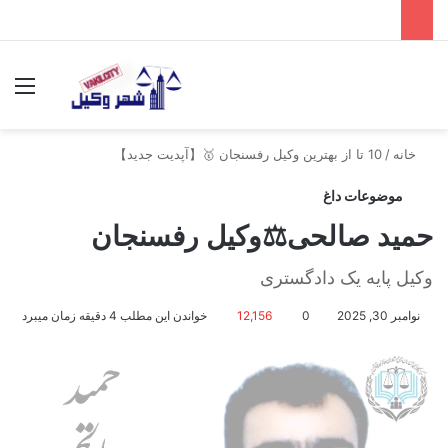
جستجو برای
منو
خانه
/
10 تا از بهترین وکیل رفسنجان 🥇【آپدیت جدید】
موضوعات داغ
حمید صالحی⚖️وکیل رفسنجان
وکیل پایه یک دادگستری
نوامبر 30, 2025
0
12,156
خواندن این مطلب 4 دقیقه زمان میبرد