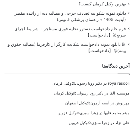
بهترین وکیل کرمان کیست؟
دانلود نمونه شکواییه تصادف جرحی و مطالبه دیه از راننده مقصر
(آپدیت 1405 + راهنمای پزشکی قانونی)
فرم خام دادخواست دستور تخلیه فوری مستاجر + شرایط اجرای
سریع🥇【دادخواست】
📝 دانلود نمونه دادخواست شکایت کارگر از کارفرما (مطالبه حقوق و
بیمه)🥇【دادخواست】
آخرین دیدگاه‌ها
roya rasooli
در
دکتر رویا رسولی⚖️وکیل کرمان
موسسه آلفا
در
دکتر رویا رسولی⚖️وکیل کرمان
مهرنوش
در
آسیه آزمون⚖️وکیل اصفهان
میثم محمد قلیها
در
زهرا سبزی⚖️وکیل قزوین
علی نژاد
در
زهرا سبزی⚖️وکیل قزوین