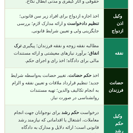
حقوقی و آثار کیفری و مدنی ابطال نکاح.
وکیل
اخذ اجازه ازدواج برای افراد زیر سن قانونی؛
اذن
تنظیم دادخواست
و ارائه مدارک لازم؛ بررسی
ازدواج
جایگزینی ولی و تعیین شرایط قانونی.
مطالبه نفقه زوجه و نفقه فرزندان؛ پیگیری
ترک
نفقه
انفاق
؛ برآورد نیازهای معیشتی و ارائه مستندات
مالی برای دادگاه؛ اخذ رای و اجرای حکم.
اخذ
حکم حضانت
، تغییر حضانت به‌واسطه شرایط
حضانت
جدید؛ تنظیم قرارداد ملاقات و تعیین نفقه و الزام
فرزندان
به انجام تکالیف والدین؛ تهیه مستندات
روانشناسی در صورت نیاز.
درخواست
حکم رشد
برای نوجوانان جهت انجام
وکیل
معاملات، اشتغال یا اقداماتی که نیازمند رشد
حکم
قانونی است؛ ارائه دلایل و مدارک به دادگاه
رشد