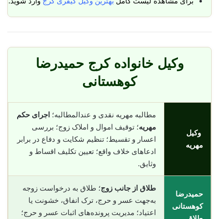
برای مشاهده لیست کامل
بهترین وکیل کیفری کرج
وارد شوید.
وکیل خانواده کرج حمیدرضا
کوهستانی
مطالبه مهریه نقدی و عندالمطالبه؛
اجرای حکم
مهریه
؛ توقیف اموال و املاک زوج؛ بررسی
وکیل
اعسار و تقسیط؛ تنظیم شکایت و دفاع در برابر
مهریه
ادعاهای خلاف واقع؛ تعیین تکلیف اقساط و
وثایق.
طلاق از جانب زوج
؛ طلاق به درخواست زوجه
حمیدرضا
به‌جهت عسر و حرج، ترک انفاق، خشونت یا
کوهستانی
اعتیاد؛ مدیریت پرونده‌های اثبات عسر و حرج؛
طلاق