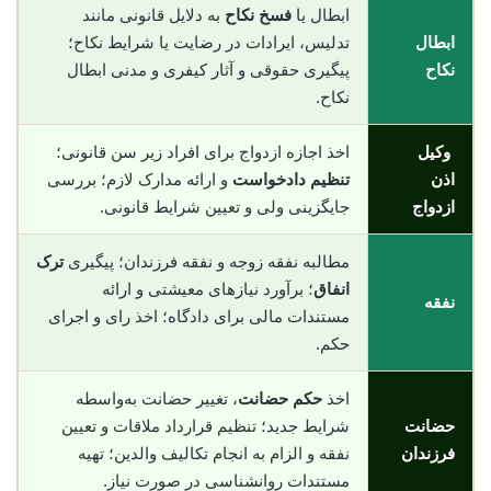
ابطال یا
فسخ نکاح
به دلایل قانونی مانند
ابطال
تدلیس، ایرادات در رضایت یا شرایط نکاح؛
نکاح
پیگیری حقوقی و آثار کیفری و مدنی ابطال
نکاح.
وکیل
اخذ اجازه ازدواج برای افراد زیر سن قانونی؛
اذن
تنظیم دادخواست
و ارائه مدارک لازم؛ بررسی
ازدواج
جایگزینی ولی و تعیین شرایط قانونی.
مطالبه نفقه زوجه و نفقه فرزندان؛ پیگیری
ترک
انفاق
؛ برآورد نیازهای معیشتی و ارائه
نفقه
مستندات مالی برای دادگاه؛ اخذ رای و اجرای
حکم.
اخذ
حکم حضانت
، تغییر حضانت به‌واسطه
حضانت
شرایط جدید؛ تنظیم قرارداد ملاقات و تعیین
فرزندان
نفقه و الزام به انجام تکالیف والدین؛ تهیه
مستندات روانشناسی در صورت نیاز.