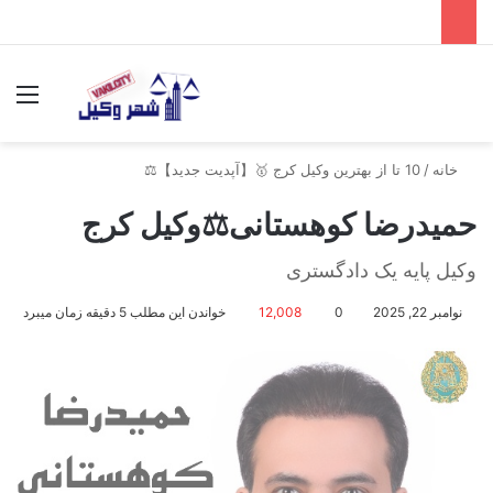
جستجو برای
منو
خانه
/
10 تا از بهترین وکیل کرج 🥇【آپدیت جدید】⚖️
حمیدرضا کوهستانی⚖️وکیل کرج
وکیل پایه یک دادگستری
نوامبر 22, 2025
0
12,008
خواندن این مطلب 5 دقیقه زمان میبرد