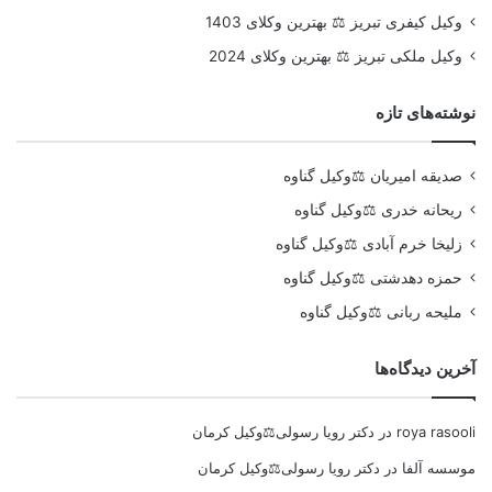
وکیل کیفری تبریز ⚖️ بهترین وکلای 1403
وکیل ملکی تبریز ⚖️ بهترین وکلای 2024
نوشته‌های تازه
صدیقه امیریان ⚖️وکیل گناوه
ریحانه خدری ⚖️وکیل گناوه
زلیخا خرم آبادی ⚖️وکیل گناوه
حمزه دهدشتی ⚖️وکیل گناوه
ملیحه ربانی ⚖️وکیل گناوه
آخرین دیدگاه‌ها
roya rasooli
در
دکتر رویا رسولی⚖️وکیل کرمان
موسسه آلفا
در
دکتر رویا رسولی⚖️وکیل کرمان