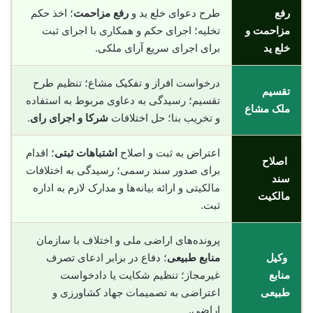
رفع
طرح دعوای خلع ید و
رفع مزاحمت
؛ اخذ حکم
مزاحمت و
تخلیه؛ اجرای حکم و همکاری با اجرای ثبت
خلع ید
برای اجرای سریع آرای ملکی.
درخواست افراز و تفکیک مشاع؛ تنظیم طرح
تقسیم
تقسیم؛ رسیدگی به دعاوی مربوط به استفاده
ملک مشاع
و تخریب بنا؛ حل اختلافات
شرکا و اجرای رای
.
اعتراض به ثبت و اصلاح
اشتباهات ثبتی
؛ اقدام
اصلاح
برای صدور سند رسمی؛ رسیدگی به اختلافات
سند
مالکیتی و ارائه بیانه‌ها و مدارک لازم به اداره
مالکیت
ثبت.
پرونده‌های اراضی ملی و اختلاف با سازمان
وکیل
منابع طبیعی
؛ دفاع در برابر ادعای تصرف
منابع
غیرمجاز؛ تنظیم شکایت یا دادخواست
طبیعی
اعتراضی به تصمیمات جهاد کشاورزی و
اراضی.