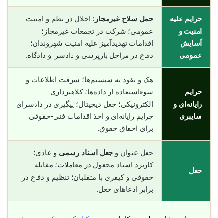
جرایم علیه
حمل سلاح غیرمجاز
؛ اخلال در نظم و امنیت
امنیت و
عمومی؛ شرکت در تجمعات غیرمجاز؛
آسایش
اقدامات تهدیدآمیز علیه امنیت شهروندان؛
عمومی
دفاع در مراحل بازپرسی و دادسرا و دادگاه.
هک و نفوذ به سیستم‌ها؛ سرقت اطلاعات و
جرایم
سوء‌استفاده از داده‌ها؛ کلاهبرداری
رایانه‌ای و
الکترونیکی؛ جعل دیجیتال؛ پیگیری در دادسرای
سایبری
جرایم رایانه‌ای و اخذ اقدامات فنی-حقوقی
برای احقاق حقوق.
جعل عنوان و
جعل اسناد رسمی
و عادی؛
کاربرد اسناد مجعول در معاملات؛ مقابله
جعل
حقوقی و کیفری با متقلبان؛ تنظیم و دفاع در
برابر ادعاهای جعل.