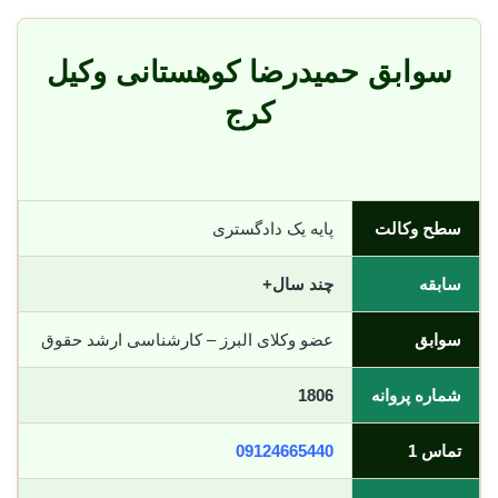
سوابق حمیدرضا کوهستانی وکیل
کرج
سطح وکالت
پایه یک دادگستری
سابقه
چند سال+
سوابق
عضو وکلای البرز – کارشناسی ارشد حقوق
شماره پروانه
1806
تماس 1
09124665440