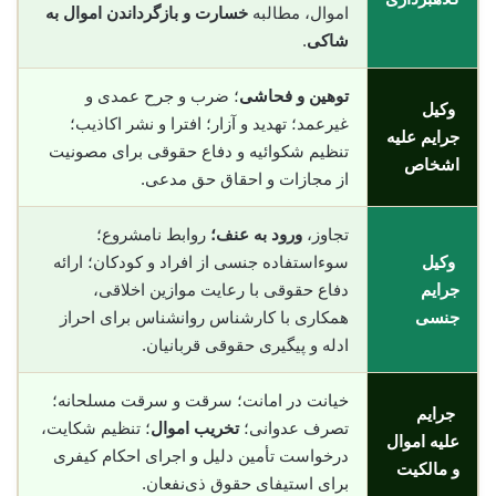
اموال، مطالبه
خسارت و بازگرداندن اموال به
شاکی
.
توهین و فحاشی
؛ ضرب و جرح عمدی و
وکیل
غیرعمد؛ تهدید و آزار؛ افترا و نشر اکاذیب؛
جرایم علیه
تنظیم شکوائیه و دفاع حقوقی برای مصونیت
اشخاص
از مجازات و احقاق حق مدعی.
تجاوز،
ورود به عنف؛
روابط نامشروع؛
وکیل
سوءاستفاده جنسی از افراد و کودکان؛ ارائه
جرایم
دفاع حقوقی با رعایت موازین اخلاقی،
جنسی
همکاری با کارشناس روانشناس برای احراز
ادله و پیگیری حقوقی قربانیان.
خیانت در امانت؛ سرقت و سرقت مسلحانه؛
جرایم
تصرف عدوانی؛
تخریب اموال
؛ تنظیم شکایت،
علیه اموال
درخواست تأمین دلیل و اجرای احکام کیفری
و مالکیت
برای استیفای حقوق ذی‌نفعان.