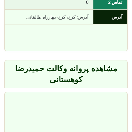
تماس 2
0
آدرس
آدرس: کرج، کرج-چهارراه طالقانی
مشاهده پروانه وکالت حمیدرضا
کوهستانی