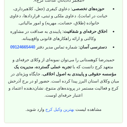
«مجمر دادبانان عدالت کرج».
حوزه‌های تخصصی
: دعاوی کیفری (جعل، کلاهبرداری،
خیانت در امانت)، دعاوی ملکی و ثبتی، قراردادها، دعاوی
خانواده (طلاق، حضانت، مهریه) و امور مالیاتی.
اخلاق حرفه‌ای و شفافیت
: پایبندی به صداقت در مشاوره
وکالتی و ارائه راهکارهای قانونی واقع‌بینانه.
دسترسی آسان
: شماره تماس مدیر دفتر
09124665440
حمیدرضا کوهستانی را می‌توان نمونه‌ای از وکلای حرفه‌ای و
متعهد کرج دانست که با
تجربه عملی گسترده، مدیریت یک
مؤسسه حقوقی و پایبندی به اصول اخلاقی
، جایگاه ویژه‌ای در
میان وکلای استان البرز پیدا کرده است. حضور او در برج آذرخش
کرج و فعالیت مستمر در پرونده‌های متنوع، نشان‌دهنده اعتماد و
اعتبار حرفه‌ای اوست.
مشاهده لیست
بهترین وکیل کرج
وارد شوید.