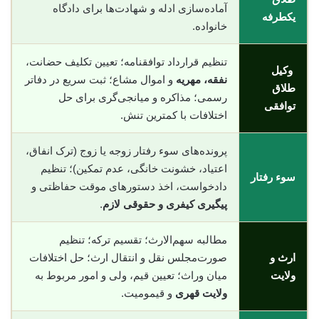
آماده‌سازی ادله و شهادت‌ها برای دادگاه
یکطرفه
خانواده.
تنظیم قرارداد توافقنامه؛ تعیین تکلیف حضانت،
وکیل
نفقه، مهریه
و اموال مشاع؛ ثبت سریع در دفاتر
طلاق
رسمی؛ مذاکره و میانجی‌گری برای حل
توافقی
اختلافات با کمترین تنش.
پرونده‌های سوء رفتار زوجه یا زوج (ترک انفاق،
اعتیاد، خشونت خانگی، عدم تمکین)؛ تنظیم
سوء رفتار
دادخواست، اخذ دستورهای موقت حفاظتی و
پیگیری کیفری و حقوقی لازم
.
مطالبه سهم‌الارث؛ تقسیم ترکه؛ تنظیم
ارث و
صورت‌مجلس نقل و انتقال ارث؛ حل اختلافات
ولایت
میان وراث؛ تعیین قیم، ولی و امور مربوط به
ولایت قهری
و قیمومیت.