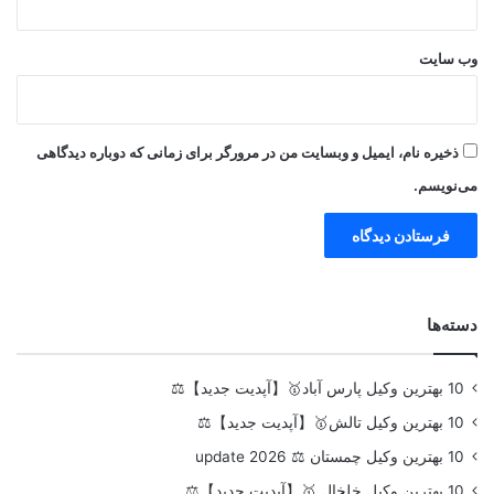
وب‌ سایت
ذخیره نام، ایمیل و وبسایت من در مرورگر برای زمانی که دوباره دیدگاهی
می‌نویسم.
دسته‌ها
10 بهترین وکیل پارس آباد🥇【آپدیت جدید】⚖️
10 بهترین وکیل تالش🥇【آپدیت جدید】⚖️
10 بهترین وکیل چمستان ⚖️ update 2026
10 بهترین وکیل خلخال 🥇【آپدیت جدید】⚖️